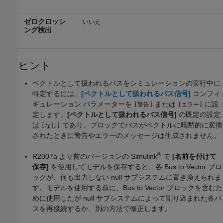
ゼロクロッシ
いいえ
ング検出
ヒント
ベクトルとして扱われるバスをシミュレーションの実行中に
特定するには、
[ベクトルとして扱われるバス信号]
コンフィ
ギュレーション パラメーターを
または
に設
[警告]
[エラー]
定します。
[ベクトルとして扱われるバス信号]
の既定の設定
は
であり、ブロックでバスがベクトルに暗黙的に変換
[なし]
されたときに警告やエラーのメッセージは生成されません。
®
R2007a より前のバージョンの Simulink
で
[名前を付けて
保存]
を使用してモデルを保存すると、各
Bus to Vector
ブロ
ックが、何も出力しない null サブシステムに置き換えられま
す。モデルを使用する前に、
Bus to Vector
ブロックを含むた
めに使用したが null サブシステムによって割り込まれた各パ
スを再接続するか、別の方法で修正します。