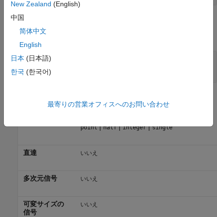
New Zealand
(English)
中国
出力
简体中文
すべて展開する
English
日本
(日本語)
Port_1
—
出力ベクトル
ベクトル
한국
(한국어)
ブロックの特性
最寄りの営業オフィスへのお問い合わせ
データ型
|
|
|
|
Boolean
bus
double
enumerated
fixed
|
|
|
point
half
integer
single
直達
いいえ
多次元信号
いいえ
可変サイズの
いいえ
信号