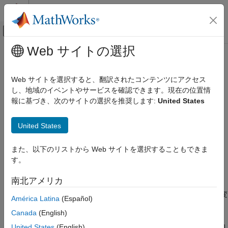
コンテンツへスキップ
MATLAB ヘルプ センター
オフキャンバス ナビゲーション メ
メインコンテンツ
Web サイトの選択
ドキュメンテーションのホーム
Bus to Vector
Simulink
Web サイトを選択すると、翻訳されたコンテンツにアクセス
Simulink 環境の基礎
バーチャル バスをベクトルに変換
し、地域のイベントやサービスを確認できます。現在の位置情
ブロック ライブラリ
報に基づき、次のサイトの選択を推奨します:
United States
Signal Attributes
このページをすべて展開する
ライブラリ:
United States
Simulink
Simulink / Signal Attributes
モデル化
HDL Coder / Signal Attributes
また、以下のリストから Web サイトを選択することもできま
モデル アーキテクチャの設計
す。
説明
合成インターフェイス
南北アメリカ
Bus to Vector
ブロックはバーチャル バスをベクトルに変換しま
Simulink
す。
Bus to Vector
ブロックは、バスからベクトルへの暗黙的な変
モデル化
América Latina
(Español)
換を明示的な変換に置き換える場合にのみ使用します。
信号、状態、パラメーターの設定
Canada
(English)
信号
バスを受け入れないブロックにおいて、バスがベクトルに暗黙的
United States
(English)