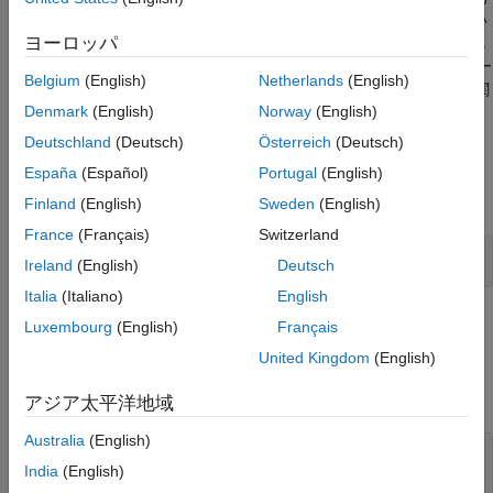
に変換されることがあります。バスがベクトルとして扱われてい
Bus to Vector
ヨーロッパ
る場合、バス要素にはアクセスできなくなります。ベクトルとし
項目一覧
て使用されるバスを特定して修正するには、モデル アドバイザー
Belgium
(English)
Netherlands
(English)
説明
チェック
[ベクトルとして扱われるバス信号のチェック]
または関
例
Denmark
(English)
Norway
(English)
数
を使用します。
Simulink.BlockDiagram.addBusToVector
端子
Deutschland
(Deutsch)
Österreich
(Deutsch)
例
ブロックの特性
España
(Español)
Portugal
(English)
ヒント
すべて展開する
Finland
(English)
Sweden
(English)
拡張機能
France
(Français)
Switzerland
バージョン履歴
バスからベクトルへの変換の明示的な定義
Ireland
(English)
Deutsch
参考
Italia
(Italiano)
English
端子
Luxembourg
(English)
Français
United Kingdom
(English)
入力
すべて展開する
アジア太平洋地域
Australia
(English)
Port_1
—
ベクトルに変換するバス
スカラー | ベクトル | バス
India
(English)