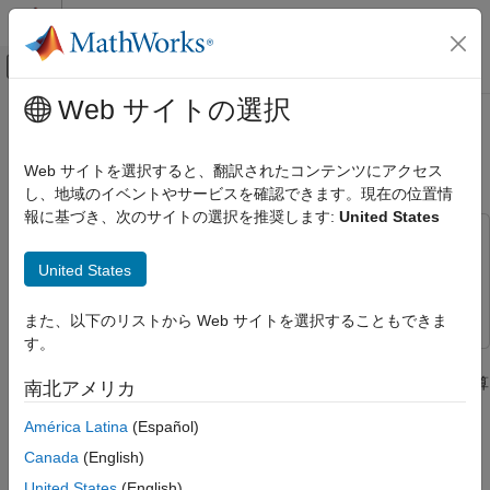
コンテンツへスキップ
MATLAB ヘルプ センター
オフキャンバス ナビゲーション メ
メインコンテンツ
Web サイトの選択
ドキュメンテーションのホーム
Simulink でのマニピュレーター重
ロボティクスおよび自律システム
力ダイナミクスの計算
Web サイトを選択すると、翻訳されたコンテンツにアクセス
し、地域のイベントやサービスを確認できます。現在の位置情
Robotics System Toolbox
報に基づき、次のサイトの選択を推奨します:
United States
ロボットのモデル化
この例では次を使用します。
マニピュレーターのモデル化
Robotics System Toolbox
Robotics System Toolbox
United States
Simulink でのマニピュレーター重力ダイナ
Simulink
Simulink
ミクスの計算
また、以下のリストから Web サイトを選択することもできま
項目一覧
す。
この例では、マニピュレーター アルゴリズム ブロックを使用し
参考
て、マニピュレーター ロボットの重力によるダイナミクスを計算
南北アメリカ
および比較する方法を説明します。
América Latina
(Español)
重力加速度が異なる 2 つの類似したロボット モデルを指定しま
Canada
(English)
す。KUKA LBR ロボット モデルを MATLAB® ワークスペースに
United States
(English)