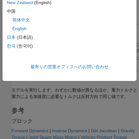
New Zealand
(English)
中国
简体中文
English
日本
(日本語)
Forward Dynamics ブロックは、初期速度、トルク、または外力
のない与えられた
ロボット コンフィギュレーションの重力に
lbr
한국
(한국어)
よるジョイント加速度を計算します。次に、Inverse Dynamics ブ
ロックは、
ロボットを使用して無重力で同じ加速度を得るた
lbr2
めにジョイントに必要なトルクを計算します。最後に、Gravity
最寄りの営業オフィスへのお問い合わせ
Torque ブロックは、
ロボットの重力に抗するために必要なト
lbr
ルクを計算します。
モデルを実行します。わずかに数値が異なるほか、重力トルクと
重力による加速度に必要なトルクは反対方向で同じ値です。
参考
ブロック
Forward Dynamics
|
Inverse Dynamics
|
Get Jacobian
|
Gravity
Torque
|
Joint Space Mass Matrix
|
Velocity Product Torque