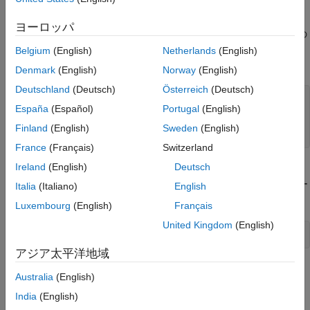
読み込んで、そのコピーを作成します。最初のロボット モデル
では、標準重力ベクトル
を指定します。コピー
lbr
[0 0 -9.81]
ヨーロッパ
lbr2 では、既定の重力ベクトル
を使用します。これらの
[0 0 0]
ロボット モデルは、モデル内のブロックの
[剛体ツリー]
パラメ
Belgium
(English)
Netherlands
(English)
ーターでも指定されます。
Denmark
(English)
Norway
(English)
Deutschland
(Deutsch)
Österreich
(Deutsch)
load(
'exampleLBR.mat'
,
'lbr'
)

España
(Español)
Portugal
(English)
lbr.DataFormat = 
'column'
;

lbr2 = copy(lbr);

Finland
(English)
Sweden
(English)
France
(Français)
Switzerland
Ireland
(English)
Deutsch
重力ダイナミクス モデルを開きます。必要に応じて、
"Load
Robot Models"
コールバック ボタンを使用して、MATLAB コー
Italia
(Italiano)
English
ドで指定されたロボット モデルを再度読み込みます。
Luxembourg
(English)
Français
United Kingdom
(English)
open_system(
'gravity_dynamics_model.slx'
アジア太平洋地域
Australia
(English)
India
(English)