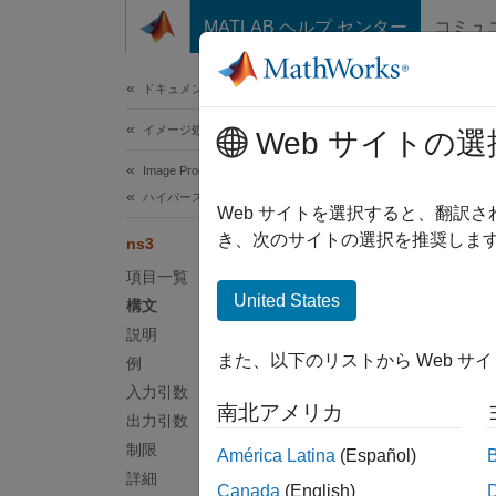
コンテンツへスキップ
MATLAB ヘルプ センター
コミュ
ドキュメ
ドキュメンテーションのホーム
イメージ処理とコンピューター ビジョン
ns3
Web サイトの選
Image Processing Toolbox
ハイパースペクトル イメージ処理
正規化
Web サイトを選択すると、翻訳
き、次のサイトの選択を推奨します
ns3
ページ
項目一覧
United States
構文
構文
説明
また、以下のリストから Web サ
例
score 
入力引数
score 
南北アメリカ
説明
出力引数
制限
América Latina
(Español)
Add-O
詳細
Canada
(English)