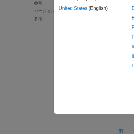
参照
=
score
United States
(English)
バージョン履歴
タ
inpu
参考
価しま
F
法の詳
例
I
I
=
score
トル
re
ャを基
H
M
例