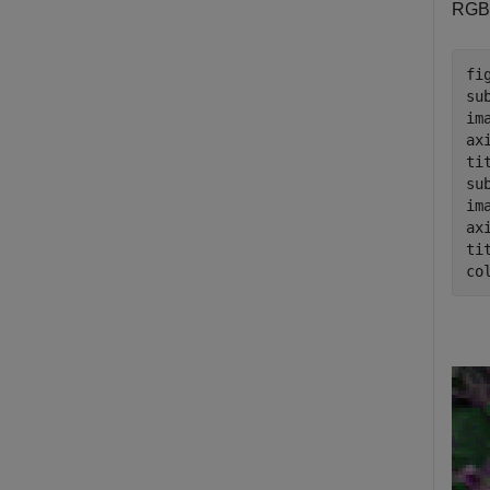
RG
fi
su
im
ax
ti
su
im
ax
ti
co