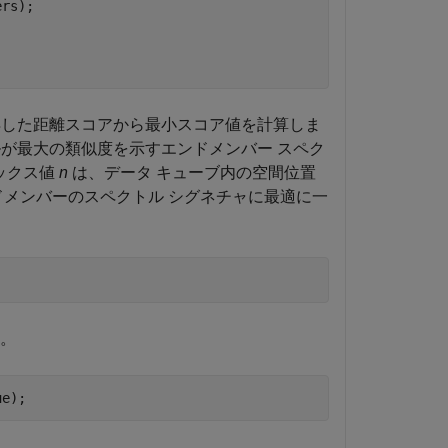
得した距離スコアから最小スコア値を計算しま
が最大の類似度を示すエンドメンバー スペク
デックス値
n
は、データ キューブ内の空間位置
メンバーのスペクトル シグネチャに最適に一
す。
ue);