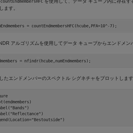
数
を使用して、データ キューブ内に存在す
countEndmembersHFC
します。
mEndmembers = countEndmembersHFC(hcube,PFA=10^-7);
FINDR アルゴリズムを使用してデータ キューブからエンドメ
dmembers = nfindr(hcube,numEndmembers);
したエンドメンバーのスペクトル シグネチャをプロットしま
ure

ot(endmembers)

abel(
"Bands"
)

abel(
"Reflectance"
)

gend(Location=
"Bestoutside"
)