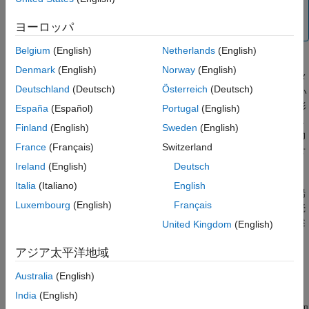
デルを同定することもできます。詳細については、
Available Nonlinear Models
を参照してください。
ヨーロッパ
Belgium
(English)
Netherlands
(English)
Denmark
(English)
Norway
(English)
線形状態空間モデル構造で指定する必要があるのは 1 つのパラメ
Deutschland
(Deutsch)
Österreich
(Deutsch)
ーター (
"モデル次数"
の
n
) のみなので、クイック推定に適してい
ます。モデル次数は
x
(
t
) の次元と等しい整数です。対応する線形
España
(Español)
Portugal
(English)
差分方程式で使用される遅延入出力の数に関連しますが、必ずし
Finland
(English)
Sweden
(English)
も等しくなるとは限りません。状態変数
x
(
t
) は測定された入出力
France
(Français)
Switzerland
データから再構成できますが、実験中にそれ自体は測定されませ
ん。
Ireland
(English)
Deutsch
Italia
(Italiano)
English
物理法則の多くは微分方程式によって記述されるため、多くの場
Luxembourg
(English)
Français
合、パラメーター化された状態空間モデルは離散時間よりも連続
時間で定義する方が簡単です。連続時間では、線形状態空間記述
United Kingdom
(English)
は次の形式になります。
アジア太平洋地域
x
˙
(
t
)
=
F
x
(
t
)
+
G
u
(
t
)
+
K
˜
w
(
t
)
y
(
t
)
=
H
x
(
t
)
+
D
u
(
t
)
+
w
(
t
)
x
(
0
)
=
x
0
Australia
(English)
行列
F
、
G
、
H
、および
D
には、材料定数などの物理的な意味を
India
(English)