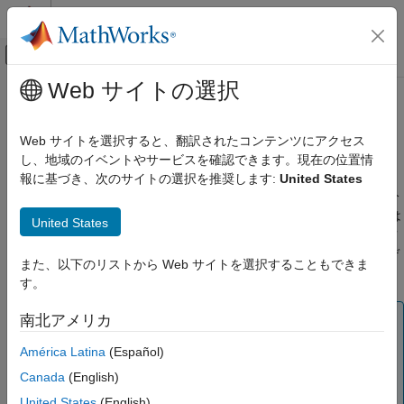
コンテンツへスキップ
MATLAB ヘルプ センター
オフキャンバス ナビゲーション メ
メインコンテンツ
Web サイトの選択
ドキュメンテーションのホーム
状態空間モデル
制御システム
Web サイトを選択すると、翻訳されたコンテンツにアクセス
フリー、正準、構造化のパラメーター化をもつ状態空間モデル、
し、地域のイベントやサービスを確認できます。現在の位置情
System Identification Toolbox
等価の ARMAX モデルおよび出力誤差 (OE) モデル
報に基づき、次のサイトの選択を推奨します:
United States
線形モデルの同定
"状態空間モデル"
とは、状態変数を使用し、1 つ以上の
n
階微分
カテゴリ
方程式または差分方程式ではなく、一連の 1 階微分方程式または
United States
差分方程式によってシステムを記述するモデルです。1 階微分方
線形モデル同定の基礎
程式の集合が状態変数および入力変数内で線形である場合、モデ
プロセス モデル
また、以下のリストから Web サイトを選択することもできま
ルは
"線形"
状態空間モデルと呼ばれます。
入出力多項式モデル
す。
状態空間モデル
メモ
南北アメリカ
伝達関数モデル
通常、System Identification Toolbox™ のドキュメンテー
線形グレー ボックス モデル
América Latina
(Español)
ションでは、線形状態空間モデルは単に状態空間モデルと
周波数応答モデル
Canada
(English)
して記述されています。また、グレーボックスおよびニュ
相関モデル
ーラル状態空間オブジェクトを使用して非線形状態空間モ
United States
(English)