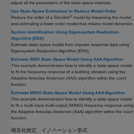
adjust all the parameters of the state-space matrices.
Use State-Space Estimation to Reduce Model Order
®
Reduce the order of a Simulink
model by linearizing the model
and estimating a lower order model that retains model dynamics.
System Identification Using Eigensystem Realization
Algorithm (ERA)
Estimate state-space model from impulse response data using
Eigensystem Realization Algorithm (ERA).
Estimate SISO State-Space Model Using AAA Algorithm
This example demonstrates how to identify a state-space model
to fit the frequency response of a building vibration using the
Adaptive Antoulas-Anderson (AAA) algorithm within the
ssest
function.
Estimate MIMO State-Space Model Using AAA Algorithm
This example demonstrates how to identify a state-space model
to fit a multi-input multi-output (MIMO) frequency response using
the Adaptive Antoulas-Anderson (AAA) algorithm within the
ssest
function.
構造化推定、イノベーション形式