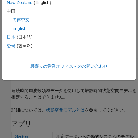
もつ要素が含まれます。
K
には、外乱行列が含まれます。
x0
は初
New Zealand
(English)
期状態を指定します。
中国
時間領域データと周波数領域データの両方を使用して、連続時間
简体中文
状態空間モデルを推定できます。
English
日本
(日本語)
離散時間線形状態空間モデル構造は、多くの場合、ノイズを記述
する
"イノベーション形式"
で記述されます。
한국
(한국어)
x
(
k
T
+
T
)
=
A
x
(
k
T
)
+
B
u
(
k
T
)
+
K
e
(
k
T
)
y
(
k
T
)
=
C
x
(
k
T
)
+
D
u
(
k
T
)
+
e
(
k
T
)
x
(
0
)
最寄りの営業オフィスへのお問い合わせ
ここで、
T
はサンプル時間、
u
(
kT
) は
kT
時点での入力、
y
(
kT
) は
kT
時点での出力です。
連続時間周波数領域データを使用して離散時間状態空間モデルを
推定することはできません。
詳細については、
状態空間モデルとは
を参照してください。
アプリ
System
測定データからの動的システムのモデル