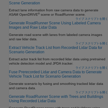
Scene Generation
Extract lane information from raw camera data to generate
®
ASAM OpenDRIVE
scene or
RoadRunner
scene.
ライブ スクリプトを開く
Generate RoadRunner Scene Using Labeled Camera
Images and Raw Lidar Data
Generate road scene with lanes from labeled camera images
and raw lidar data.
ライブ スクリプトを開く
Extract Vehicle Track List from Recorded Lidar Data for
Scenario Generation
Extract actor track list from recorded lidar data using pretrained
vehicle detection model and JPDA tracker.
ライブ スクリプトを開く
Fuse Prerecorded Lidar and Camera Data to Generate
Vehicle Track List for Scenario Generation
Generate scenario by fusing and smoothing tracked lidar data
and camera data.
ライブ スクリプトを開く
Generate RoadRunner Scene with Trees and Buildings
Using Recorded Lidar Data
Generate
RoadRunner
scene with trees and buildings using