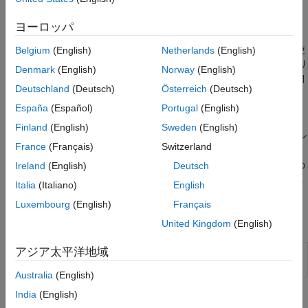
ファイル I/O
をテストします。
ヨーロッパ
Scenario Builder for Automated Driving Toolbox
サポート パッケ
ージには、GPS、IMU、カメラ、LiDAR など各種のセンサーを使
Belgium
(English)
Netherlands
(English)
用して記録された実環境データから、自動的にバーチャル シナリ
Denmark
(English)
Norway
(English)
オを作成して可視化するためのツールが用意されています。詳細
Deutschland
(Deutsch)
Österreich
(Deutsch)
については、
Overview of Scenario Generation from Recorded
Sensor Data
を参照してください。
España
(Español)
Portugal
(English)
Finland
(English)
Sweden
(English)
記録したセンサー データからシナリオを生成するには、アドオン
France
(Français)
Switzerland
エクスプローラーから
Scenario Builder for Automated Driving
Toolbox
サポート パッケージをダウンロードします。アドオンの
Ireland
(English)
Deutsch
ダウンロードの詳細については、
アドオンの取得と管理
を参照し
Italia
(Italiano)
English
てください。
Luxembourg
(English)
Français
アプリ
United Kingdom
(English)
アジア太平洋地域
走行ログ ア
Import, visualize, and synchronize real-world
ナライザー
driving sensor data
(R2025b 以降)
Australia
(English)
India
(English)
関数