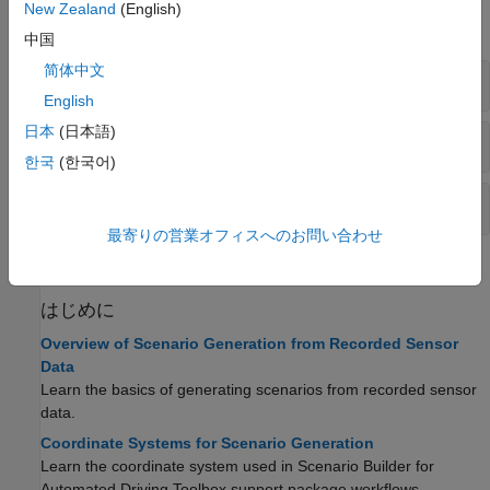
New Zealand
(English)
すべて展開する
中国
简体中文
センサー データの処理
English
日本
(日本語)
シーンの生成
한국
(한국어)
シナリオの生成
最寄りの営業オフィスへのお問い合わせ
トピック
はじめに
Overview of Scenario Generation from Recorded Sensor
Data
Learn the basics of generating scenarios from recorded sensor
data.
Coordinate Systems for Scenario Generation
Learn the coordinate system used in
Scenario Builder for
Automated Driving Toolbox
support package workflows.