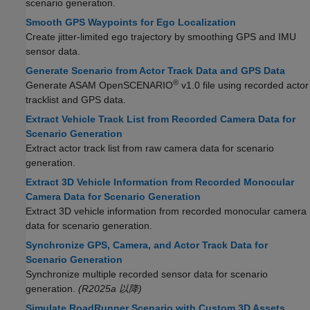
scenario generation.
Smooth GPS Waypoints for Ego Localization
Create jitter-limited ego trajectory by smoothing GPS and IMU
sensor data.
Generate Scenario from Actor Track Data and GPS Data
®
Generate ASAM OpenSCENARIO
v1.0 file using recorded actor
tracklist and GPS data.
Extract Vehicle Track List from Recorded Camera Data for
Scenario Generation
Extract actor track list from raw camera data for scenario
generation.
Extract 3D Vehicle Information from Recorded Monocular
Camera Data for Scenario Generation
Extract 3D vehicle information from recorded monocular camera
data for scenario generation.
Synchronize GPS, Camera, and Actor Track Data for
Scenario Generation
Synchronize multiple recorded sensor data for scenario
generation.
(R2025a 以降)
Simulate RoadRunner Scenario with Custom 3D Assets