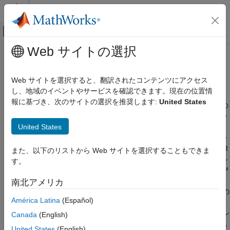
コンテンツへスキップ
MATLAB ヘルプ センター
オフキャンバス ナビゲーション メ
メインコンテンツ
Web サイトの選択
ドキュメンテーションのホーム
実環境のセンサー データに基づく
ロボティクスおよび自律システム
シナリオ
Web サイトを選択すると、翻訳されたコンテンツにアクセス
自動車
し、地域のイベントやサービスを確認できます。現在の位置情
報に基づき、次のサイトの選択を推奨します:
United States
Automated Driving Toolbox
カメラ、LiDAR、および処理済みのトラックリスト データなどの
センサーによって記録された実環境のデータを使用して、シーン
カテゴリ
United States
とシナリオを生成する
Automated Driving Toolbox 入門
自動運転アプリケーションでのシナリオ生成とは、全地球測位シ
アプリケーション
ステム (GPS)、慣性計測ユニット (IMU)、カメラ、および LiDAR
また、以下のリストから Web サイトを選択することもできま
の各センサーから記録された実環境車両データから、バーチャル
ドライビング シナリオ シミュレーション
す。
シナリオを作成するプロセスです。Automated Driving Toolbox™
RoadRunner Scenario シミュレーション
には、シナリオ生成プロセスを自動化する関数とツールが用意さ
南北アメリカ
実環境のセンサー データに基づくシナリオ
れています。センサー データの前処理、道路の抽出、アクターの
Euro NCAP テスト スイート
América Latina
(Español)
位置推定、およびアクターの軌跡の取得を行って、実環境シナリ
自動運転アルゴリズム
オの正確なデジタル ツインを作成します。生成したシナリオをシ
Canada
(English)
グラウンド トゥルースのラベル付け
ミュレーションし、実環境データに対して自動運転アルゴリズム
United States
(English)