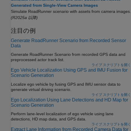
Generated from Single-View Camera Images
Simulate
RoadRunner
scenario with assets from camera images.
(R2025a 以降)
注目の例
Generate RoadRunner Scenario from Recorded Sensor
Data
Generate
RoadRunner Scenario
from recorded GPS data and
preprocessed actor track list.
ライブ スクリプトを開く
Ego Vehicle Localization Using GPS and IMU Fusion for
Scenario Generation
Localize ego vehicle by fusing GPS and IMU sensor data to
generate virtual driving scenario.
ライブ スクリプトを開く
Ego Localization Using Lane Detections and HD Map for
Scenario Generation
Perform lane-level localization of ego vehicle using lane
detections, HD map data, and GPS data.
ライブ スクリプトを開く
Extract Lane Information from Recorded Camera Data for