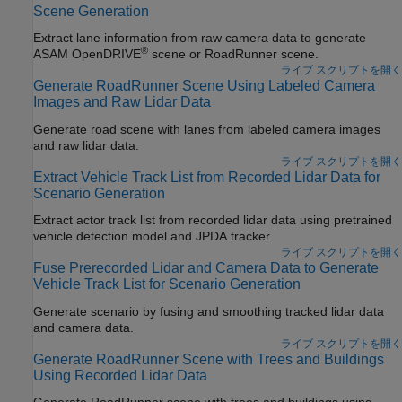
Scene Generation
Extract lane information from raw camera data to generate
®
ASAM OpenDRIVE
scene or
RoadRunner
scene.
ライブ スクリプトを開く
Generate RoadRunner Scene Using Labeled Camera
Images and Raw Lidar Data
Generate road scene with lanes from labeled camera images
and raw lidar data.
ライブ スクリプトを開く
Extract Vehicle Track List from Recorded Lidar Data for
Scenario Generation
Extract actor track list from recorded lidar data using pretrained
vehicle detection model and JPDA tracker.
ライブ スクリプトを開く
Fuse Prerecorded Lidar and Camera Data to Generate
Vehicle Track List for Scenario Generation
Generate scenario by fusing and smoothing tracked lidar data
and camera data.
ライブ スクリプトを開く
Generate RoadRunner Scene with Trees and Buildings
Using Recorded Lidar Data
Generate
RoadRunner
scene with trees and buildings using