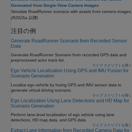
Generated from Single-View Camera Images
Simulate
RoadRunner
scenario with assets from camera images.
(R2025a 以降)
注目の例
Generate RoadRunner Scenario from Recorded Sensor
Data
Generate
RoadRunner Scenario
from recorded GPS data and
preprocessed actor track list.
ライブ スクリプトを開く
Ego Vehicle Localization Using GPS and IMU Fusion for
Scenario Generation
Localize ego vehicle by fusing GPS and IMU sensor data to
generate virtual driving scenario.
ライブ スクリプトを開く
Ego Localization Using Lane Detections and HD Map for
Scenario Generation
Perform lane-level localization of ego vehicle using lane
detections, HD map data, and GPS data.
ライブ スクリプトを開く
Extract Lane Information from Recorded Camera Data for