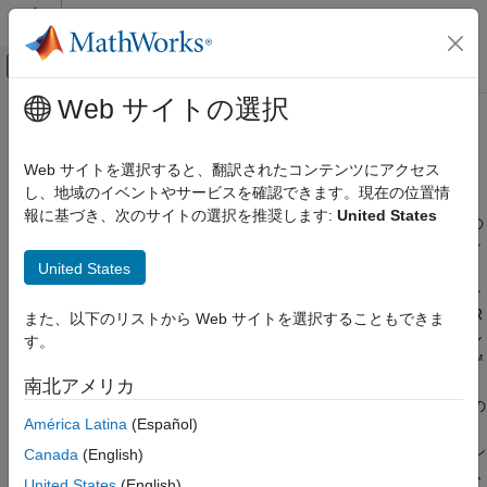
コンテンツへスキップ
MATLAB ヘルプ センター
オフキャンバス ナビゲーション メ
メインコンテンツ
Web サイトの選択
ドキュメンテーションのホーム
実環境のセンサー データに基づく
ロボティクスおよび自律システム
シナリオ
Web サイトを選択すると、翻訳されたコンテンツにアクセス
自動車
し、地域のイベントやサービスを確認できます。現在の位置情
報に基づき、次のサイトの選択を推奨します:
United States
Automated Driving Toolbox
カメラ、LiDAR、および処理済みのトラックリスト データなどの
センサーによって記録された実環境のデータを使用して、シーン
カテゴリ
United States
とシナリオを生成する
Automated Driving Toolbox 入門
自動運転アプリケーションでのシナリオ生成とは、全地球測位シ
アプリケーション
ステム (GPS)、慣性計測ユニット (IMU)、カメラ、および LiDAR
また、以下のリストから Web サイトを選択することもできま
の各センサーから記録された実環境車両データから、バーチャル
ドライビング シナリオ シミュレーション
す。
シナリオを作成するプロセスです。Automated Driving Toolbox™
RoadRunner Scenario シミュレーション
には、シナリオ生成プロセスを自動化する関数とツールが用意さ
南北アメリカ
実環境のセンサー データに基づくシナリオ
れています。センサー データの前処理、道路の抽出、アクターの
Euro NCAP テスト スイート
América Latina
(Español)
位置推定、およびアクターの軌跡の取得を行って、実環境シナリ
自動運転アルゴリズム
オの正確なデジタル ツインを作成します。生成したシナリオをシ
Canada
(English)
グラウンド トゥルースのラベル付け
ミュレーションし、実環境データに対して自動運転アルゴリズム
United States
(English)