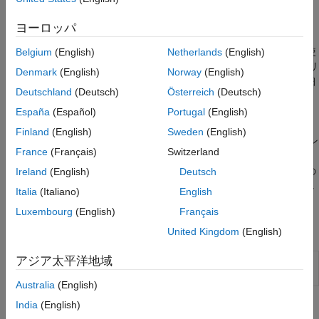
ファイル I/O
をテストします。
ヨーロッパ
Scenario Builder for Automated Driving Toolbox
サポート パッケ
ージには、GPS、IMU、カメラ、LiDAR など各種のセンサーを使
Belgium
(English)
Netherlands
(English)
用して記録された実環境データから、自動的にバーチャル シナリ
Denmark
(English)
Norway
(English)
オを作成して可視化するためのツールが用意されています。詳細
Deutschland
(Deutsch)
Österreich
(Deutsch)
については、
Overview of Scenario Generation from Recorded
Sensor Data
を参照してください。
España
(Español)
Portugal
(English)
Finland
(English)
Sweden
(English)
記録したセンサー データからシナリオを生成するには、アドオン
France
(Français)
Switzerland
エクスプローラーから
Scenario Builder for Automated Driving
Toolbox
サポート パッケージをダウンロードします。アドオンの
Ireland
(English)
Deutsch
ダウンロードの詳細については、
アドオンの取得と管理
を参照し
Italia
(Italiano)
English
てください。
Luxembourg
(English)
Français
アプリ
United Kingdom
(English)
アジア太平洋地域
走行ログ ア
Import, visualize, and synchronize real-world
ナライザー
driving sensor data
(R2025b 以降)
Australia
(English)
India
(English)
関数