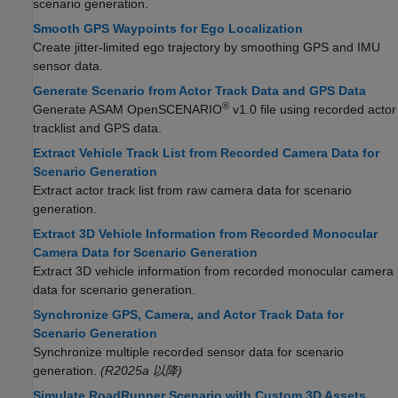
scenario generation.
Smooth GPS Waypoints for Ego Localization
Create jitter-limited ego trajectory by smoothing GPS and IMU
sensor data.
Generate Scenario from Actor Track Data and GPS Data
®
Generate ASAM OpenSCENARIO
v1.0 file using recorded actor
tracklist and GPS data.
Extract Vehicle Track List from Recorded Camera Data for
Scenario Generation
Extract actor track list from raw camera data for scenario
generation.
Extract 3D Vehicle Information from Recorded Monocular
Camera Data for Scenario Generation
Extract 3D vehicle information from recorded monocular camera
data for scenario generation.
Synchronize GPS, Camera, and Actor Track Data for
Scenario Generation
Synchronize multiple recorded sensor data for scenario
generation.
(R2025a 以降)
Simulate RoadRunner Scenario with Custom 3D Assets