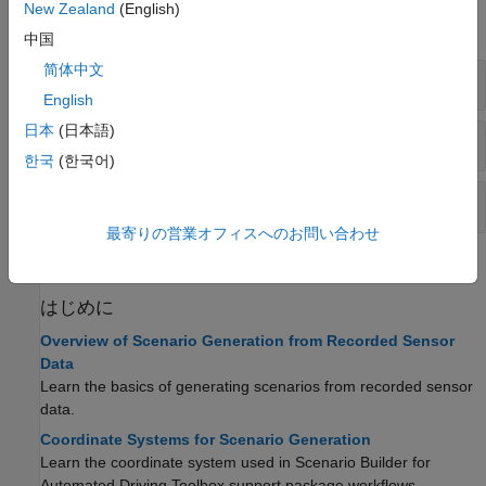
New Zealand
(English)
すべて展開する
中国
简体中文
センサー データの処理
English
日本
(日本語)
シーンの生成
한국
(한국어)
シナリオの生成
最寄りの営業オフィスへのお問い合わせ
トピック
はじめに
Overview of Scenario Generation from Recorded Sensor
Data
Learn the basics of generating scenarios from recorded sensor
data.
Coordinate Systems for Scenario Generation
Learn the coordinate system used in
Scenario Builder for
Automated Driving Toolbox
support package workflows.