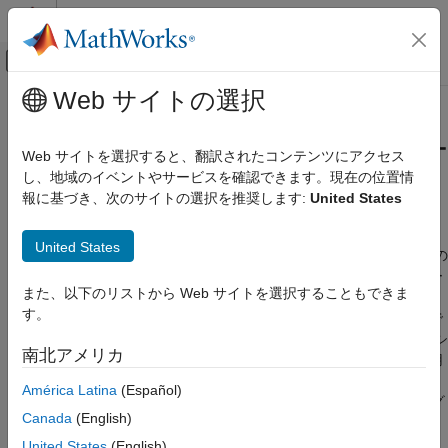
コンテンツへスキップ
MATLAB ヘルプ センター
オフキャンバス ナビゲーション メ
メインコンテンツ
Web サイトの選択
ドキュメンテーションのホーム
MATLAB
と
Simulink
を使用した
ロボティクスおよび自律システム
RoadRunner
Scenario のシミュレー
Web サイトを選択すると、翻訳されたコンテンツにアクセス
自動車
ション
し、地域のイベントやサービスを確認できます。現在の位置情
報に基づき、次のサイトの選択を推奨します:
United States
Automated Driving Toolbox
RoadRunner Scenario シミュレーション
®
®
MATLAB
および Simulink
の動作の開発、アクターの動作のパ
United States
ブリッシュ、
RoadRunner Scenario
シミュレーションでの動作の
カテゴリ
シミュレーション、シミュレーションの制御、およびシミュレー
シーン作成用の MATLAB 関数
また、以下のリストから Web サイトを選択することもできま
ション パラメーターへのアクセス
シナリオ作成用の MATLAB 関数
す。
Automated Driving Toolbox™ には、MATLAB および Simulink で
プログラムでのシーンおよびシナリオの管
モデル化されたアクターを使用して、
RoadRunner
Scenario でシ
理
南北アメリカ
ナリオをシミュレーションするための柔軟なフレームワークが用
MATLAB と Simulink を使用した
意されています。このフレームワークでは、
"アクター"
の構成、
RoadRunner Scenario のシミュレーション
América Latina
(Español)
それらの
"動作"
の定義、シナリオレベルで解析するための
"オブ
Canada
(English)
ザーバー"
の作成が可能です。
United States
(English)