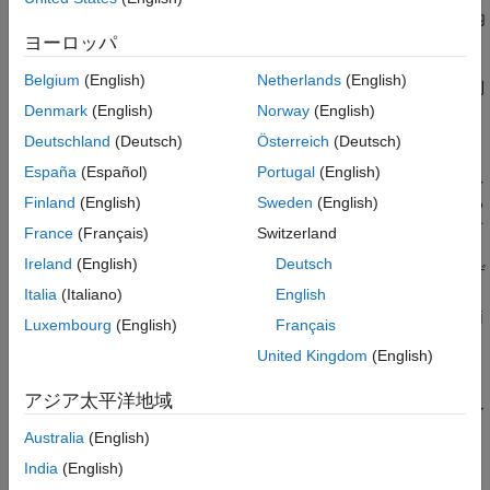
"アクター"
は、車両や歩行者など、
RoadRunner
シナリオ内
の動的エンティティを表します。
ヨーロッパ
Belgium
(English)
Netherlands
(English)
"動作"
は、シミュレーション中のアクターの動きや反応を制
御するロジックを定義します。動作は、MATLAB System
Denmark
(English)
Norway
(English)
object または Simulink モデルを使用して作成できます。
Deutschland
(Deutsch)
Österreich
(Deutsch)
España
(Español)
Portugal
(English)
"オブザーバー"
は、シナリオレベルの特別な解析コンポーネ
ントです。シミュレーション中にシナリオの状態を読み取る
Finland
(English)
Sweden
(English)
ことができますが、それらを変更することはありません。オ
France
(Français)
Switzerland
ブザーバーは、動作とは異なり、MATLAB または Simulink
Ireland
(English)
Deutsch
内にのみ存在し、
RoadRunner
では認識されません。オブザ
ーバーの目的は、カスタム計算を可能にすることです。たと
Italia
(Italiano)
English
えば、シミュレーション データの可視化や実行時解析 (車両
Luxembourg
(English)
Français
が速度しきい値を超えたり、互いに近づきすぎたりしたこと
United Kingdom
(English)
を検出するなど) があります。
アジア太平洋地域
次の表は、動作とオブザーバーの役割、その目的、ワークフロー
ステップ、および実装オプションの概要を示しています。
Australia
(English)
India
(English)
シミュレーション
目的とワークフロ