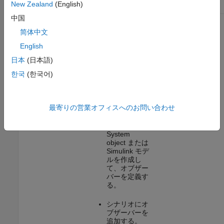
New Zealand
(English)
の役割
ー ステップ
使い方の例
中国
オブザーバー
オブザーバーは、
Simulate
シナリオ シミュレ
RoadRunner
简体中文
ーションの状態を
Scenarios with
English
変更することなく
Observers
読み取りのみを行
Modeled in
日本
(日本語)
い、
MATLAB
お
MATLAB or
よび
Simulink
で
Simulink
한국
(한국어)
シミュレーション
データの実行時解
析を行うために使
用する
最寄りの営業オフィスへのお問い合わせ
MATLAB
System
object または
Simulink モデ
ルを作成し
て、オブザー
バーを定義す
る。
シナリオにオ
ブザーバーを
追加する。