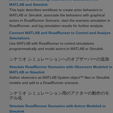
MATLAB and Simulink
This topic describes workflows to create actor behaviors in
MATLAB or Simulink, associate the behaviors with graphical
actors in
RoadRunner Scenario
, start the scenario simulation in
RoadRunner
, and log simulation results for further analysis.
Connect MATLAB and RoadRunner to Control and Analyze
Simulations
Use MATLAB with
RoadRunner
to control simulations
programmatically and model actors in MATLAB or Simulink.
シナリオ シミュレーションへのオブザーバーの追加
Simulate RoadRunner Scenarios with Observers Modeled in
MATLAB or Simulink
Author observers as MATLAB System object™ files or Simulink
models and add to a
RoadRunner
scenario.
シナリオ シミュレーション用のアクターの動作のモ
デル化
Simulate RoadRunner Scenarios with Actors Modeled in
Simulink