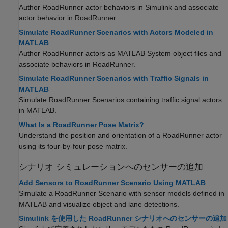
Author
RoadRunner
actor behaviors in Simulink and associate
actor behavior in
RoadRunner
.
Simulate RoadRunner Scenarios with Actors Modeled in
MATLAB
Author
RoadRunner
actors as MATLAB System object files and
associate behaviors in
RoadRunner
.
Simulate RoadRunner Scenarios with Traffic Signals in
MATLAB
Simulate
RoadRunner
Scenarios containing traffic signal actors
in MATLAB.
What Is a RoadRunner Pose Matrix?
Understand the position and orientation of a
RoadRunner
actor
using its four-by-four pose matrix.
シナリオ シミュレーションへのセンサーの追加
Add Sensors to RoadRunner Scenario Using MATLAB
Simulate a RoadRunner Scenario with sensor models defined in
MATLAB and visualize object and lane detections.
Simulink を使用した RoadRunner シナリオへのセンサーの追加