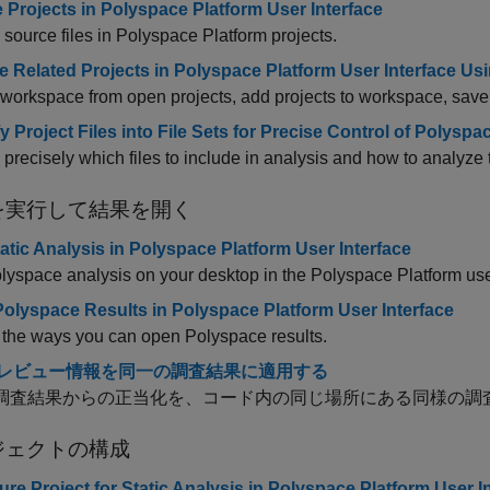
 Projects in Polyspace Platform User Interface
source files in Polyspace Platform projects.
 Related Projects in Polyspace Platform User Interface U
workspace from open projects, add projects to workspace, sav
y Project Files into File Sets for Precise Control of Polyspa
 precisely which files to include in analysis and how to analyze
を実行して結果を開く
atic Analysis in Polyspace Platform User Interface
yspace analysis on your desktop in the Polyspace Platform user
olyspace Results in Polyspace Platform User Interface
 the ways you can open Polyspace results.
レビュー情報を同一の調査結果に適用する
の調査結果からの正当化を、コード内の同じ場所にある同様の調
ジェクトの構成
ure Project for Static Analysis in Polyspace Platform User I