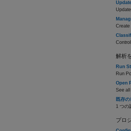
Update
Update 
Manage
Create 
Classif
Control
解析
Run St
Run Pol
Open P
See all
既存の
1 つ
プロ
Config