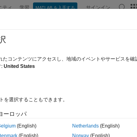
ニティ
学習
サインイン
MATLAB を入手する
ンテーション
例
Polyspace オプション
Polyspace 結果
yspace
Platform ユーザー インターフ
択
されたコンテンツにアクセスし、地域のイベントやサービスを
:
United States
®
ace
Platform ユーザー インターフェイスでの C/C++ コー
space Platform は、Polyspace 製品での C/C++ 
yspace Platform ユーザー インターフェイスでは、プロジ
g Finder 解析を実行できます。
イトを選択することもできます。
ル
ヨーロッパ
space Platform 設定
Settings for
Polyspace
Platform u
Belgium
(English)
Netherlands
(English)
Denmark
(English)
Norway
(English)