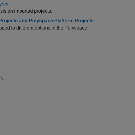
ysis
ysis on imported projects.
Projects and Polyspace Platform Projects
ed to different options in the Polyspace
か？