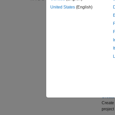
トピ
United States
(English)
入門
Run Po
F
Check C
Polysp
I
Polyspa
I
プロ
Create
Add sou
Create
Create 
project 