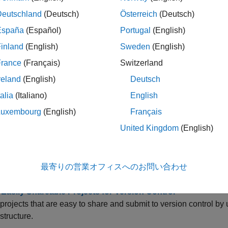
ック
Deutschland
(Deutsch)
Österreich
(Deutsch)
España
(Español)
Portugal
(English)
lyspace Bug Finder on Desktop
inland
(English)
Sweden
(English)
/C++ code for defects, coding rule violations or security vulnera
France
(Français)
Switzerland
ace Platform: A Unified Platform for Static Analysis and Dy
reland
(English)
Deutsch
ce Platform is an integrated environment for static analysis an
talia
(Italiano)
English
ジェクトの作成と更新
Luxembourg
(English)
Français
 Project and Add Source Files in Polyspace Platform User I
United Kingdom
(English)
rce files using your build command or manually.
Create Polyspace Platform Project From Build Command in 
最寄りの営業オフィスへのお問い合わせ
Create Polyspace Platform Projects From IDE Builds
 Easily Shareable Projects for Version Control
projects that are easy to share and submit to version control by 
structure.