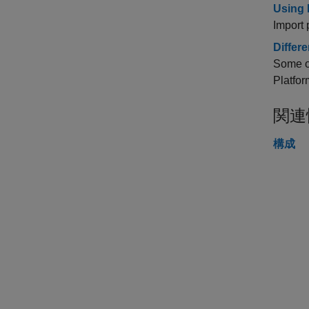
Using 
Import 
Differ
Some op
Platfor
関連
構成