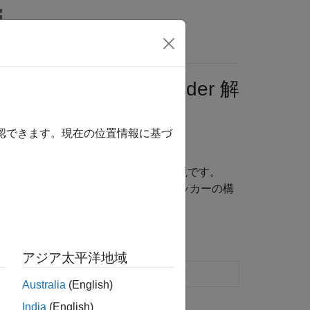
関数
ビデオ
MATLAB Answers
ェイスでの Bug Finder 解
確認できます。現在の位置情報に基づ
ドの欠陥のチェック
コードの静的解析と動的テストをサポートする統合環境です。
ェクトの作成、ソース ファイルの追加、チェッカーの構
アジア太平洋地域
ser interface
(R2024b 以降)
Australia
(English)
India
(English)