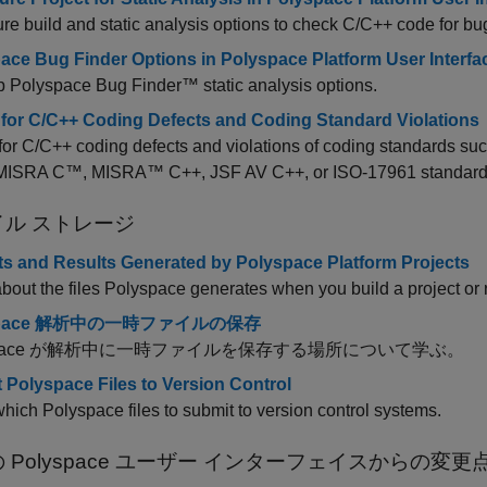
re build and static analysis options to check C/C++ code for bu
ace Bug Finder Options in Polyspace Platform User Interfa
up
Polyspace Bug Finder™
static analysis options.
for C/C++ Coding Defects and Coding Standard Violations
for C/C++ coding defects and violations of coding standard
ISRA C™, MISRA™ C++, JSF AV C++, or ISO-17961 standards us
イル ストレージ
cts and Results Generated by Polyspace Platform Projects
bout the files Polyspace generates when you build a project or ru
space 解析中の一時ファイルの保存
yspace が解析中に一時ファイルを保存する場所について学ぶ。
 Polyspace Files to Version Control
hich Polyspace files to submit to version control systems.
の
Polyspace
ユーザー インターフェイスからの変更