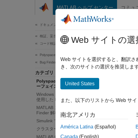
コンテンツへスキップ
MATLAB ヘルプ センター
コミュ
ドキュメ
ドキュメンテーションのホーム
検証、妥当性確認、テスト
Pol
Web サイトの選
コード検証
析
Polyspace Bug Finder
Web サイトを選択すると、翻訳
Bug Finder の実行
き、次のサイトの選択を推奨します
Polysp
カテゴリ
Poly
Polyspace Platform ユーザー インタ
United States
Pol
ーフェイスでの Bug Finder 解析
成、Bu
Windows または Linux スクリプトを
使用した Bug Finder 解析
また、以下のリストから Web サ
ツー
MATLAB スクリプトを使用した Bug
Finder 解析
南北アメリカ
Simulink での Bug Finder 解析
Poly
América Latina
(Español)
クラスターでの Bug Finder 解析
Canada
(English)
MATLAB Coder での Bug Finder 解析