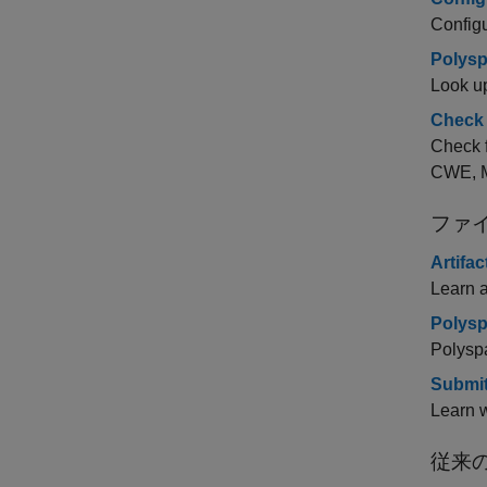
Configu
Polysp
Look 
Check 
Check 
CWE, M
ファ
Artifa
Learn a
Poly
Pol
Submit
Learn w
従来