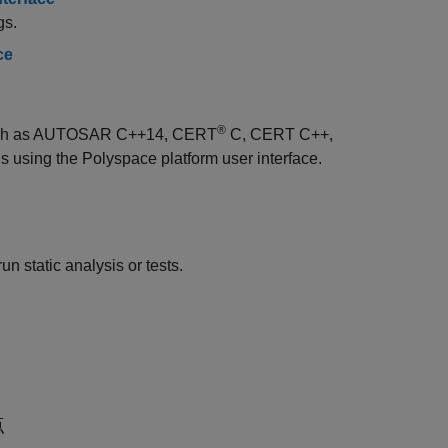
gs.
ce
®
s such as AUTOSAR C++14, CERT
C, CERT C++,
ing the Polyspace platform user interface.
n static analysis or tests.
点