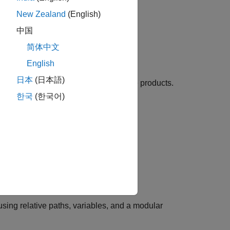
New Zealand
(English)
中国
简体中文
bilities.
English
namic Testing
日本
(日本語)
d testing of C/C++ code with Polyspace products.
한국
(한국어)
nterface
User Interface
using relative paths, variables, and a modular