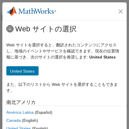
コンテンツへスキップ
MATLAB ヘルプ センター
オフキャンバス ナビゲーション メ
メインコンテンツ
Web サイトの選択
ドキュメンテーションのホーム
負の整数除算結果の負方向への丸め
検証、妥当性確認、テスト
(
)
-div-round-down
Web サイトを選択すると、翻訳されたコンテンツにアクセス
コード検証
し、地域のイベントやサービスを確認できます。現在の位置情
報に基づき、次のサイトの選択を推奨します:
United States
Polyspace Bug Finder
コンパイラが、2 つの整数の除算による負の商を負方向に丸める
よう指定します
構成
United States
R2023b 以降
ソースとビルド オプションの構成
説明
負の整数除算結果の負方向への丸め (-div-
また、以下のリストから Web サイトを選択することもできま
コンパイラが、2 つの整数の除算による負の商を (負の無限大に
round-down)
す。
向かうように) 負方向に丸めるように指定します。たとえ
項目一覧
®
ば、-5/3 は -2 に丸められます。このオプションは、Polyspace
南北アメリカ
説明
のオプション
と同等
[除算での負方向への丸め] (-div-round-down)
設定
América Latina
(Español)
です。
コマンド ライン情報
Canada
(English)
オプションの設定
バージョン履歴
United States
(English)