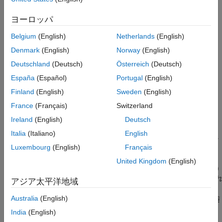
参考
以下のいずれかの方法を使用してオプションを設定します。
ヨーロッパ
Polyspace Platform
ユーザー インターフェイス (デスクトッ
Belgium
(English)
Netherlands
(English)
プ製品のみ): プロジェクト構成の
[ビルド]
タブで
[ターゲッ
トおよびコンパイラ]
ノードを選択してから、このオプショ
Denmark
(English)
Norway
(English)
ンを選択します。
Deutschland
(Deutsch)
Österreich
(Deutsch)
España
(Español)
Portugal
(English)
コマンド ラインと
オプション ファイル
: オプション
-div-
を使用します。
コマンド ライン情報
を参照して
round-down
Finland
(English)
Sweden
(English)
ください。
France
(Français)
Switzerland
Ireland
(English)
Deutsch
このオプションを使用する理由
Italia
(Italiano)
English
このオプションは、コンパイラをエミュレートするために使用し
ます。
Luxembourg
(English)
Français
United Kingdom
(English)
このオプションに関連するのは、C90 規格 (ISO/IEC 9899:1990)
に従うコンパイラのみです。この規格では、
"/ または % のいずれ
アジア太平洋地域
かのオペランドが負の場合、/ 演算子の結果が代数的商以下の最
Australia
(English)
大の整数になるのか商以上の最小の整数になるのかは処理系定義
で決まり、% 演算子の符号も同様である"
と規定されています。
India
(English)
この規格では、コンパイラが独自の実装を選択できます。