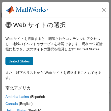
コンテンツへスキップ
MATLAB ヘルプ センター
オフキャンバス ナビゲーション メ
メインコンテンツ
Web サイトの選択
ドキュメンテーションのホーム
すべての割り込みを無効にする (
-
検証、妥当性確認、テスト
routine-disable-interrupts -
Web サイトを選択すると、翻訳されたコンテンツにアクセス
コード検証
)
routine-enable-interrupts
し、地域のイベントやサービスを確認できます。現在の位置情
報に基づき、次のサイトの選択を推奨します:
United States
Polyspace Bug Finder
構成
割り込みを無効にして再度有効にするルーチンの指定
United States
チェックの構成
説明
マルチタスキング チェックの構成
また、以下のリストから Web サイトを選択することもできま
現在のものを除き、すべてのタスクと割り込みを無効にするルー
す。
すべての割り込みを無効にする (-routine-
disable-interrupts -routine-enable-
チンと、それらを再度有効にするルーチンを指定します。
interrupts)
南北アメリカ
項目一覧
このオプションに指定するルーチンは、次のすべてに優先して無
América Latina
(Español)
効にします。
説明
Canada
(English)
設定
非周期のタスク。
United States
(English)
依存関係