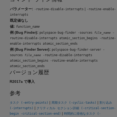
パラメーター:
|
-routine-disable-interrupts
-routine-enable-
interrupts
既定値なし
値:
function_name
例 (Bug Finder):
polyspace-bug-finder -sources
-
file_name
routine-disable-interrupts atomic_section_begins -routine-
enable-interrupts atomic_section_ends
例 (Bug Finder Server):
polyspace-bug-finder-server -
sources
-routine-disable-interrupts
file_name
atomic_section_begins -routine-enable-interrupts
atomic_section_ends
バージョン履歴
R2017a で導入
参考
|
|
タスク (-entry-points)
周期タスク (-cyclic-tasks)
割り込み
|
(-interrupts)
クリティカル セクション詳細 (-critical-section-
|
begin -critical-section-end)
時間的に排他なタスク (-