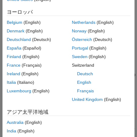
ヒント
を参照してください。
タスク (-entry-points)
ヨーロッパ
コマンド ライン情報
バージョン履歴
Belgium
(English)
Netherlands
(English)
周期タスク。
参考
Denmark
(English)
Norway
(English)
を参照してください。
周期タスク (-cyclic-tasks)
Deutschland
(Deutsch)
Österreich
(Deutsch)
España
(Español)
Portugal
(English)
割り込み。
Finland
(English)
Sweden
(English)
を参照してください。
割り込み (-interrupts)
France
(Français)
Switzerland
Ireland
(English)
Deutsch
つまり、解析では、無効にするルーチンと有効にするルーチンの
間にある演算本体はアトミックで、まったく割り込むことはでき
Italia
(Italiano)
English
ないと見なされます。
Luxembourg
(English)
Français
United Kingdom
(English)
オプションの設定
以下のいずれかの方法を使用してオプションを設定します。
アジア太平洋地域
Polyspace Platform
ユーザー インターフェイス (デスクトッ
Australia
(English)
プ製品のみ): プロジェクト構成の
[静的解析]
タブで
[マルチ
India
(English)
タスキング]
ノードを選択してから、このオプションの関数