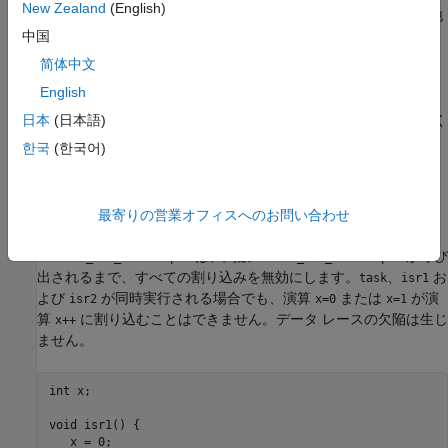
New Zealand
(English)
名のペアを入力します。最初に有効にしなければならない他
のオプションについては、
依存関係
を参照してください。
中国
简体中文
コマンド ラインと
オプション ファイル
:
-routine-disable-
English
オプションおよび
interrupts
-routine-enable-interrupts
オプションを使用します。
コマンド ライン情報
を参照してく
日本
(日本語)
ださい。
한국
(한국어)
このオプションを使用する理由
Bug Finder 解析では、データ レースの欠陥を調査する際に、こ
最寄りの営業オフィスへのお問い合わせ
の情報が使用されます。たとえば、次のコードでは、関数
は、関数
が呼び
disable_all_interrupts
enable_all_interrupts
出されるまで、すべての割り込みを無効にします。
、
お
task
isr1
よび
が同時実行される場合でも、演算
または
が演
isr2
x=0
x=1
算
に割り込むことはできません。データ レースの欠陥は生じ
x++
ません。
int x;

void isr1() {

   x = 0;
