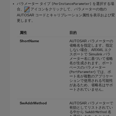
パラメーター タイプ
を選択する場
[PerInstanceParameter]
合、
アイコンをクリックして、パラメーターの他の
AUTOSAR コードとキャリブレーション属性を表示および変
更します。
属性
目的
ShortName
AUTOSAR パラメーターの
省略名を指定します。指定
しない場合、ARXML エク
スポートで Simulink パラ
メーター名に基づいて省略
名が生成されます。ポート
ベースのパラメーター
(
) では、ポ
PortParameter
ート名が複数のアプリケー
ションで使用される可能性
があるため、省略名はサポ
ートされていません。
SwAddrMethod
AUTOSAR パラメーターで
有効としてリストされてい
る中から
名
SwAddrMethod