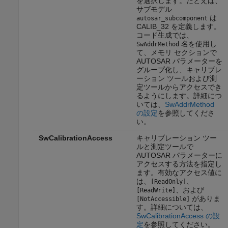
を選択します。たとえば、
サブモデル
は
autosar_subcomponent
CALIB_32 を定義します。
コード生成では、
名を使用し
SwAddrMethod
て、メモリ セクションで
AUTOSAR パラメーターを
グループ化し、キャリブレ
ーション ツールおよび測
定ツールからアクセスでき
るようにします。詳細につ
いては、
SwAddrMethod
の設定
を参照してくださ
い。
SwCalibrationAccess
キャリブレーション ツー
ルと測定ツールで
AUTOSAR パラメーターに
アクセスする方法を指定し
ます。有効なアクセス値に
は、
、
[ReadOnly]
、および
[ReadWrite]
がありま
[NotAccessible]
す。詳細については、
SwCalibrationAccess の設
定
を参照してください。