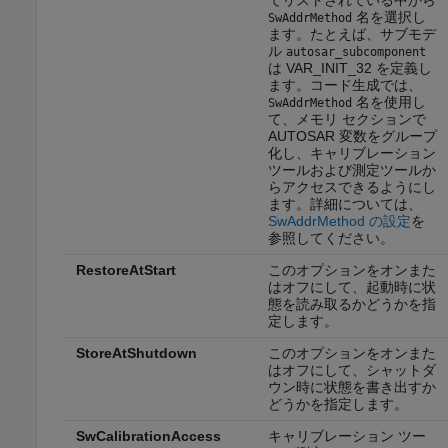
てリストされている中から
名を選択し
SwAddrMethod
ます。たとえば、サブモデ
ル
autosar_subcomponent
は VAR_INIT_32 を定義し
ます。コード生成では、
名を使用し
SwAddrMethod
て、メモリ セクションで
AUTOSAR 変数をグループ
化し、キャリブレーション
ツールおよび測定ツールか
らアクセスできるようにし
ます。詳細については、
SwAddrMethod の設定
を
参照してください。
RestoreAtStart
このオプションをオンまた
はオフにして、起動時に状
態を読み取るかどうかを指
定します。
StoreAtShutdown
このオプションをオンまた
はオフにして、シャットダ
ウン時に状態を書き出すか
どうかを指定します。
SwCalibrationAccess
キャリブレーション ツー