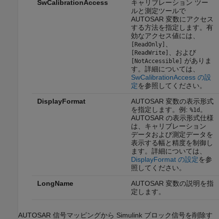
SwCalibrationAccess
キャリブレーション ツー
ルと測定ツールで
AUTOSAR 変数にアクセス
する方法を指定します。有
効なアクセス値には、
、
[ReadOnly]
、および
[ReadWrite]
がありま
[NotAccessible]
す。詳細については、
SwCalibrationAccess の設
定
を参照してください。
DisplayFormat
AUTOSAR 変数の表示形式
を指定します。例:
。
%1d
AUTOSAR の表示形式仕様
は、キャリブレーション
データおよび測定データを
表示する幅と精度を制御し
ます。詳細については、
DisplayFormat の設定
を参
照してください。
LongName
AUTOSAR 変数の説明を指
定します。
AUTOSAR 信号マッピングから Simulink ブロック信号を削除す