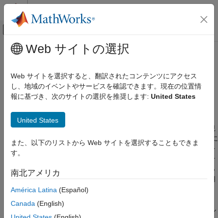
コンテンツへスキップ
MATLAB ヘルプ センター
オフキャンバス ナビゲーション メ
メインコンテンツ
Web サイトの選択
ドキュメンテーションのホーム
AUTOSAR コンポーネント モデル
コード生成
から参照されるサブモデルのキャ
Web サイトを選択すると、翻訳されたコンテンツにアクセス
自動車
リブレーション データのマッピン
し、地域のイベントやサービスを確認できます。現在の位置情
報に基づき、次のサイトの選択を推奨します:
United States
グ
AUTOSAR Blockset
ソフトウェア コンポーネント モデリング
United States
コンポーネントの開発
®
AUTOSAR 設計の Simulink
実装では、モデル参照によって、規
AUTOSAR ソフトウェア コンポーネント
模の大きいまたは数の多い AUTOSAR コンポーネントを階層的に
また、以下のリストから Web サイトを選択することもできま
整理し管理することができます。サブモデル内でアルゴリズムを
AUTOSAR Blockset
す。
定義し、それを繰り返し参照できます。参照されるモデルは、そ
ソフトウェア コンポーネント モデリング
れを使用するモデルとは独立してコンパイルします。これによっ
南北アメリカ
コンポーネントの開発
て、モジュラー開発、複数のコンポーネントや設計間での再使用
AUTOSAR キャリブレーションおよび測定デー
と共有、インクリメンタルなコード生成が可能となります。
América Latina
(Español)
タ
Canada
(English)
AUTOSAR モデル参照の階層内の任意のモデルについて、モデル
AUTOSAR コンポーネント モデルから参照
United States
(English)