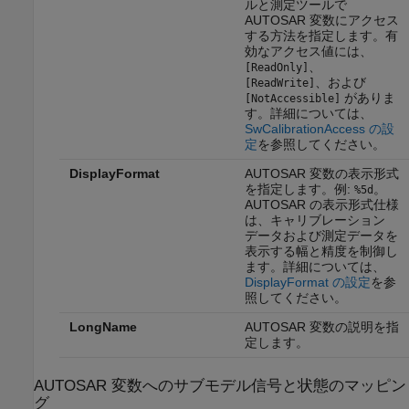
ルと測定ツールで
AUTOSAR 変数にアクセス
する方法を指定します。有
効なアクセス値には、
、
[ReadOnly]
、および
[ReadWrite]
がありま
[NotAccessible]
す。詳細については、
SwCalibrationAccess の設
定
を参照してください。
DisplayFormat
AUTOSAR 変数の表示形式
を指定します。例:
。
%5d
AUTOSAR の表示形式仕様
は、キャリブレーション
データおよび測定データを
表示する幅と精度を制御し
ます。詳細については、
DisplayFormat の設定
を参
照してください。
LongName
AUTOSAR 変数の説明を指
定します。
AUTOSAR 変数へのサブモデル信号と状態のマッピン
グ