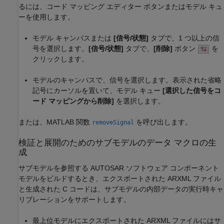
るには、コード マッピング エディター ボタンまたはモデル キュ
ーを使用します。
モデル キャンバスまたは
[信号/状態]
タブで、1 つ以上の信
号を選択します。
[信号/状態]
タブで、
[削除]
ボタン
を
クリックします。
モデルのキャンバスで、信号を選択します。表示された省略
記号にカーソルを置いて、モデル キュー
[選択した信号をコ
ード マッピングから削除]
を選択します。
または、MATLAB 関数
を呼び出します。
removeSignal
検証と展開のためのサブモデルのデータ マクロの生
成
サブモデルを参照する AUTOSAR ソフトウェア コンポーネント
モデルをビルドするとき、エクスポートされた ARXML ファイル
と生成された C コードは、サブモデルの内部データの実行時キャ
リブレーションをサポートします。
最上位モデルにエクスポートされた ARXML ファイルにはサ