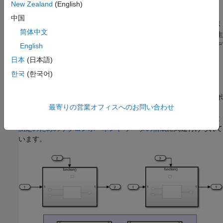
す。
New Zealand
(English)
中国
サブモデルの内部データの実行時キャリブレーションをサポ
简体中文
ートする C コードと AUTOSAR XML (ARXML) ファイルを生
成するには、そのサブモデルを参照するコンポーネント モデ
English
ルを開いてビルドします。
日本
(日本語)
한국
(한국어)
この例では、AUTOSAR ソフトウェア コンポーネント モデルか
ら参照されるモデルを選択します。この例では
を使用します。これは、AUTOSAR コンポ
autosar_subcomponent
最寄りの営業オフィスへのお問い合わせ
ーネント モデル
で 2 回参照されます。これ
autosar_component
らのモデルは、スクリプト例
AUTOSAR のキャリブレーションと
測定のためのサブコンポーネント データの構成
に関連付けられて
います。