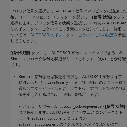
ブロック信号を選択して AUTOSAR 信号のマッピングに追加した
後、コード マッピング エディターを開いて、
[信号/状態]
タブを
選択します。ブロック信号と状態を選択し、それらを AUTOSAR
型のインスタンスごとのメモリ要素にマッピングします。詳細に
ついては、
AUTOSAR のインスタンスごとのメモリの設定
を参照
してください。
[信号/状態]
タブには、AUTOSAR 変数にマッピングできる、各
Simulink ブロック信号と状態がリストされます。次のことが可能
です。
Simulink 信号または状態を選択し、AUTOSAR 変数タイプ
、または
のメニュー値を
[ArTypedPerInstanceMemory]
[自動]
選択してマッピングします。ソフトウェア マッピングの既定
値を受け入れる場合は、
を指定します。
[自動]
たとえば、サブモデル
の
[信号/状態]
autosar_subcomponent
タブを示します。AUTOSAR ソフトウェア コンポーネント
モデル
には 2 つの
autosar_component
のインスタンスが含まれています。
autosar_subcomponent