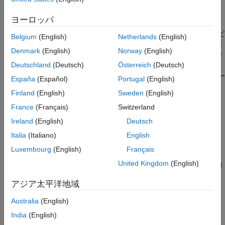
データを実行時のキャリブレーション用に構成できます。
されるサブモデルのキャリブレーション デ
ータのマッピング
AUTOSAR ソフトウェア コンポーネント モデルから参照される
ヨーロッパ
サブモデルで、コード マッピング エディターまたは同等の機能
項目一覧
を使用して、パラメーター、データ ストア、信号、状態をマッピ
Belgium
(English)
Netherlands
(English)
サブモデルのデータ マッピングのワークフ
ングできます。サブモデルにマッピングされた内部データはメモ
ロー
Denmark
(English)
Norway
(English)
リ セクションで使用でき、ソフトウェアインザループ (SIL) のテ
サブモデルのパラメーターの AUTOSAR コ
ンポーネント パラメーターへのマッピング
Deutschland
(Deutsch)
Österreich
(Deutsch)
ストおよびプロセッサインザループ (PIL) のテストに、最上位の
モデルから、または AUTOSAR ランタイム環境でのキャリブレー
サブモデルのデータ ストアの AUTOSAR 変
España
(Español)
Portugal
(English)
数へのマッピング
ションに使用できます。
Finland
(English)
Sweden
(English)
AUTOSAR 変数へのサブモデル信号と状態の
マッピング
サブモデルのデータ マッピングのワークフロー
France
(Français)
Switzerland
検証と展開のためのサブモデルのデータ マ
Ireland
(English)
Deutsch
Simulink サブモデル要素を AUTOSAR ソフトウェア コンポーネ
クロの生成
ント要素にマッピングするには、以下の手順に従います。
Italia
(Italiano)
English
参考
Luxembourg
(English)
Français
サブモデルを、AUTOSAR ソフトウェア コンポーネント モ
United Kingdom
(English)
デルから参照されるモデルとして構成します。AUTOSAR コ
ンポーネントのクイック スタートまたは AUTOSAR 関数
アジア太平洋地域
を使用します。
autosar.api.create
Australia
(English)
AUTOSAR コード パースペクティブで、コード マッピング
India
(English)
エディターを使用してサブモデルの内部データを構成しま