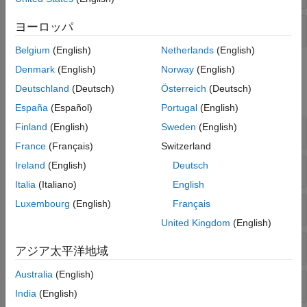
ヨーロッパ
周波数スイープ内挿
Belgium
(English)
Netherlands
(English)
関数
Denmark
(English)
Norway
(English)
Deutschland
(Deutsch)
Österreich
(Deutsch)
すべて展開する
España
(Español)
Portugal
(English)
Finland
(English)
Sweden
(English)
ポート解析
France
(Français)
Switzerland
Ireland
(English)
Deutsch
電界解析
Italia
(Italiano)
English
Luxembourg
(English)
Français
表面解析
United Kingdom
(English)
パターン乗算
アジア太平洋地域
Australia
(English)
組み込みパターンと結合
India
(English)