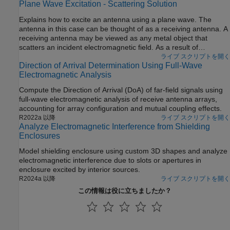
Plane Wave Excitation - Scattering Solution
Explains how to excite an antenna using a plane wave. The
antenna in this case can be thought of as a receiving antenna. A
receiving antenna may be viewed as any metal object that
scatters an incident electromagnetic field. As a result of
scattering an electric current appears on the antenna's surface.
ライブ スクリプトを開く
Direction of Arrival Determination Using Full-Wave
The current in turn creates a corresponding electric field. This
Electromagnetic Analysis
produces a voltage difference across the feed. This voltage
constitutes the received signal. [1]
Compute the Direction of Arrival (DoA) of far‑field signals using
full‑wave electromagnetic analysis of receive antenna arrays,
accounting for array configuration and mutual coupling effects.
R2022a 以降
ライブ スクリプトを開く
Analyze Electromagnetic Interference from Shielding
Enclosures
Model shielding enclosure using custom 3D shapes and analyze
electromagnetic interference due to slots or apertures in
enclosure excited by interior sources.
R2024a 以降
ライブ スクリプトを開く
この情報は役に立ちましたか？