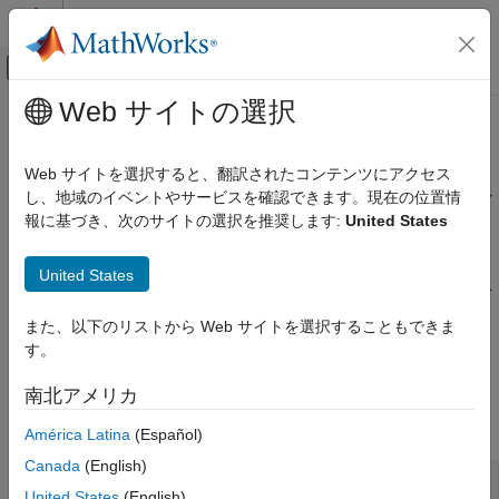
コンテンツへスキップ
MATLAB ヘルプ センター
オフキャンバス ナビゲーション メ
メインコンテンツ
Web サイトの選択
ドキュメンテーションのホーム
全波解析
RF およびミックスド シグナル
Web サイトを選択すると、翻訳されたコンテンツにアクセス
ポート、表面、および電界の解析、組み込みパターン、パターン
し、地域のイベントやサービスを確認できます。現在の位置情
Antenna Toolbox
乗算
報に基づき、次のサイトの選択を推奨します:
United States
設計、解析、ベンチマーク、および検証
アンテナおよびアレイに対してポート、表面、電界 (アンテナ周
カテゴリ
囲の空間) の解析を実行します。アレイに対してパターン乗算を
United States
実行し、組み込み素子パターンおよびアレイ素子間の相互結合を
設計および調整
計算します。平面波を使用してアンテナまたはアレイを励振し、
全波解析
また、以下のリストから Web サイトを選択することもできま
受信アンテナまたは受信アレイをシミュレートします。
メッシング
す。
ソルバー
オブジェクト
南北アメリカ
ガウス ビーム解析
すべて展開する
ベンチマークおよび検証
América Latina
(Español)
Canada
(English)
散乱解
United States
(English)