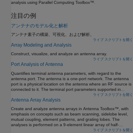
analysis using Parallel Computing Toolbox™.
注目の例
アンテナのモデル化と解析
アンテナ素子の構築、可視化、および解析。
ライブ スクリプトを開く
Array Modeling and Analysis
Construct, visualize, and analyze an antenna array.
ライブ スクリプトを開く
Port Analysis of Antenna
Quantifies terminal antenna parameters, with regard to the
antenna port. The antenna is a one-port network. The antenna
port is a physical location on the antenna where an RF source is
connected to it. The terminal port parameters supported in
Antenna Toolbox™ are
ライブ スクリプトを開く
Antenna Array Analysis
Create and analyze antenna arrays in Antenna Toolbox™, with
emphasis on concepts such as beam scanning, sidelobe level,
mutual coupling, element patterns, and grating lobes. The
analyses is performed on a 9-element linear array of half-
wavelength dipoles.
ライブ スクリプトを開く