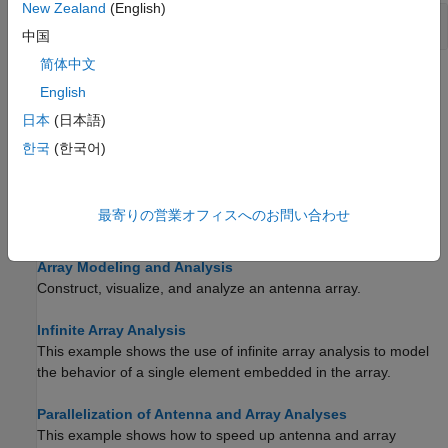
New Zealand
(English)
有理近似
中国
简体中文
トピック
English
Field Calculation in Antennas
日本
(日本語)
Field calculation in metal antennas and metal-dielectric
한국
(한국어)
antennas.
アンテナのモデル化と解析
最寄りの営業オフィスへのお問い合わせ
アンテナ素子の構築、可視化、および解析。
Array Modeling and Analysis
Construct, visualize, and analyze an antenna array.
Infinite Array Analysis
This example shows the use of infinite array analysis to model
the behavior of a single element embedded in the array.
Parallelization of Antenna and Array Analyses
This example shows how to speed up antenna and array