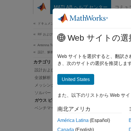
コンテンツへスキップ
MATLAB ヘルプ センター
コミュ
ドキュメ
ドキュメンテーションのホーム
RF およびミックスド シグナル
ガ
Web サイトの選
Antenna Toolbox
設計、解析、ベンチマーク、および検証
ガウス
Web サイトを選択すると、翻訳
カテゴリ
反射体
き、次のサイトの選択を推奨します
設計および調整
非常に
型反射
全波解析
United States
きくな
メッシング
効です
ソルバー
また、以下のリストから Web サ
階の設
ガウス ビーム解析
ベンチマークおよび検証
南北アメリカ
このカ
ムで一
América Latina
(Español)
Canada
(English)