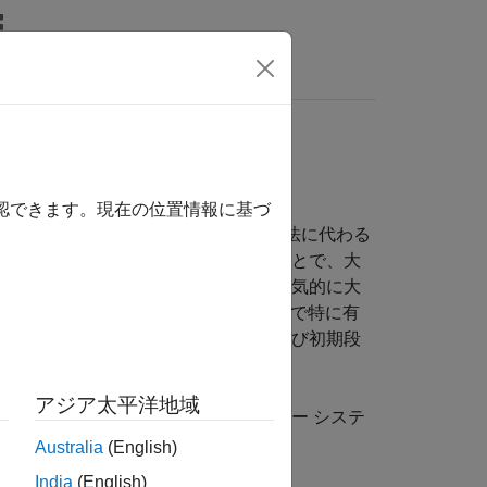
wers
解析する
確認できます。現在の位置情報に基づ
(PO) などの計算量の多い数値的手法に代わる
率を閉形式で表現して電磁界を表すことで、大
す。この方法は、反射体の開口部が電気的に大
リ波周波数帯およびサブミリ波周波数帯で特に有
速な性能予測、ビーム整形解析、および初期段
アジア太平洋地域
地上の高ゲイン通信システムとレーダー システ
づく設計と評価を実行します。
Australia
(English)
India
(English)