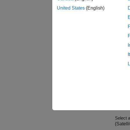
オブ
United States
(English)
refl
F
関数
I
crea
I
peak
plot
solv
注目
Antenn
Select 
(Satell