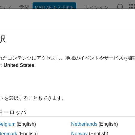
ニティ
学習
サインイン
MATLAB を入手する
ンテーション
例
関数
アプリ
ビデオ
MATLAB Ans
ウス ビーム解析
択
ビーム法を使用してパラボラ反射体アンテナをモデル化および
されたコンテンツにアクセスし、地域のイベントやサービスを
アンテナのモデル化と解析のためのガウスビーム法は、物理光学 
:
United States
効率的な方法です。この方法では、ビーム振幅、位相、波面曲
体システム全体での電磁界の伝搬を迅速かつ正確に評価できま
り、従来の PO 表面積分法では処理速度が著しく低下するミ
。このため、ガウスビーム法は、高ゲイン反射体アンテナの高
イトを選択することもできます。
計に有効なツールです。
ヨーロッパ
テゴリのオブジェクトと関数を使用して、衛星、航空、および
般的に使用されるパラボラ反射体アンテナのガウスビームに基
Belgium
(English)
Netherlands
(English)
Denmark
(English)
Norway
(English)