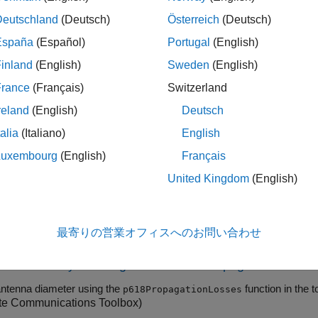
ジェクト
Deutschland
(Deutsch)
Österreich
(Deutsch)
Create parabolic reflector antenna for 
ectorCalculator
España
(Español)
Portugal
(English)
inland
(English)
Sweden
(English)
France
(Français)
Switzerland
reland
(English)
Deutsch
Create dual-reflector antenna for full-wave ana
teAntenna
talia
(Italiano)
English
Calculate maximum directivity
(R2026a 以降)
Directivity
Luxembourg
(English)
Français
Visualize antenna layout and plot directivity, 
United Kingdom
(English)
Analyze antenna using Gaussian-beam metho
e
最寄りの営業オフィスへのお問い合わせ
の例
a Size Analysis Using ITU-R P.618 Propagation Model
antenna diameter using the
function in 
p618PropagationLosses
ite Communications Toolbox)