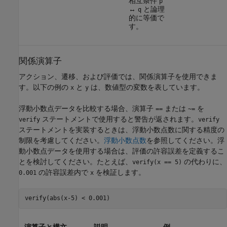
相互条件
p
↔
と論理
q
的に等価で
す。
関係演算子
アクション、遷移、および評価では、関係演算子を使用できま
す。以下の例の
と
は、数値型の変数を表しています。
x
y
浮動小数点データを比較する場合、演算子
または
を
==
~=
ステートメントで使用すると警告が返されます。
verify
verify
ステートメントを実装するときは、浮動小数点数に関する精度の
制限を考慮してください。
浮動小数点数
を参照してください。浮
動小数点データを使用する場合は、評価の許容誤差を定義するこ
とを検討してください。たとえば、
の代わりに、
verify(x == 5)
の許容誤差内で
を検証します。
0.001
x
verify(abs(x-5) < 0.001)
演算子と構文
説明
例