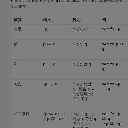
きます。以下の例の
と
は、boolean 信号または論理式を表し
p
q
ています。
演算
構文
説明
例
否定
でない
~p
p
verify(~p)
積
かつ
p && q
p
q
verify(p &&
q)
和
または
p || q
p
q
verify(p ||
q)
包含
であれば
~p || q
p
verify(~p
。包含
→
q
p
|| q)
と論理的に
q
等価です。
相互条件
かつ
、ま
(p && q) ||
p
q
verify((p
たは
でも
(~p && ~q)
p
q
&& q) ||
でもない。
(~p && ~q))