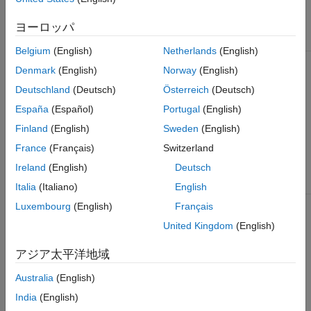
遷移演算子
果を返すには、評価のステートメントを使用します。
信号生成関数
ヨーロッパ
論理演算子
キーワード
説明
Belgium
(English)
Netherlands
(English)
関係演算子
論理式を評価し、結果として
verify
参考
Denmark
(English)
Norway
(English)
、
、または
pass
fail
を返します。オプ
untested
Deutschland
(Deutsch)
Österreich
(Deutsch)
ションの引数を使用して、テ
スト マネージャーおよび診
España
(Español)
Portugal
(English)
断ビューアーで結果にラベル
Finland
(English)
Sweden
(English)
を付けたり、
ステー
verify
トメントが失敗した場合にエ
France
(Français)
Switzerland
ラー メッセージを返したり
Ireland
(English)
Deutsch
できます。
Italia
(Italiano)
English
論理式を評価し、式が
assert
false
Luxembourg
(English)
Français
に評価された場合はシミュレ
United Kingdom
(English)
ーションを停止します。オプ
ションの引数を使用して、
テ
スト マネージャー
または診
アジア太平洋地域
断ビューアーでエラー メッ
セージを返すことができま
Australia
(English)
す。
India
(English)