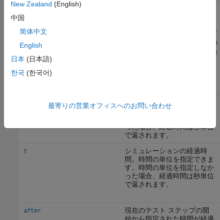
New Zealand
(English)
時相演算子
中国
简体中文
シミュレーション時間を評価する式を作成するには、時相演算子
を使用します。信号条件の変数は、
Test Sequence
ブロック内の
English
入力、パラメーター、または定数でなければなりません。次の時
日本
(日本語)
相演算子を使用できます。
한국
(한국어)
演算子
説明
テスト ステップの経過時
et
最寄りの営業オフィスへのお問い合わせ
間。時間の単位を指定できま
す。時間の単位を指定しなか
った場合、経過時間は秒単位
で返されます。
シミュレーションの経過時
t
間。時間の単位を指定できま
す。時間の単位を指定しなか
った場合、経過時間は秒単位
で返されます。
現在のテスト ステップの開
after
始から指定された時間が経過