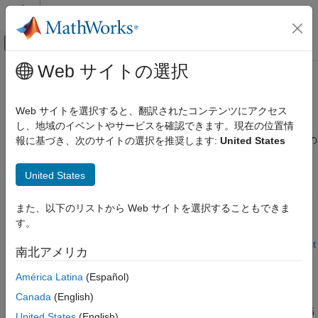
コンテンツへスキップ
MATLAB ヘルプ センター
オフキャンバス ナビゲーション メ
メインコンテンツ
Web サイトの選択
ドキュメンテーションのホーム
テスト ステップと評価の定義
検証、妥当性確認、テスト
Web サイトを選択すると、翻訳されたコンテンツにアクセス
Test Sequence
および
Test Assessment
ブロックでテスト ステ
し、地域のイベントやサービスを確認できます。現在の位置情
Simulink Test
ップ アクション、遷移、および評価を作成することで、モデルの
報に基づき、次のサイトの選択を推奨します:
United States
テスト作成
シミュレーションを評価できます。
入力
United States
Test Sequence
ブロックおよび
Test Assessment
ブロックでは、
Simulink Test
®
MATLAB
をアクション言語として使用します。ステップおよび
テスト作成
また、以下のリストから Web サイトを選択することもできま
遷移には、string の比較などの string に加え、評価ステートメン
評価、基準、検証
す。
ト、信号生成関数、および関係演算子を含めることができます。
詳細については、
Test Assessment
、
Test Sequence
、および
Test
テスト ステップと評価の定義
南北アメリカ
Sequence エディター
を参照してください。
項目一覧
América Latina
(Español)
評価のステートメント
評価のステートメント
Canada
(English)
時相演算子
シミュレーションを検証し、シミュレーションを停止し、検証結
United States
(English)