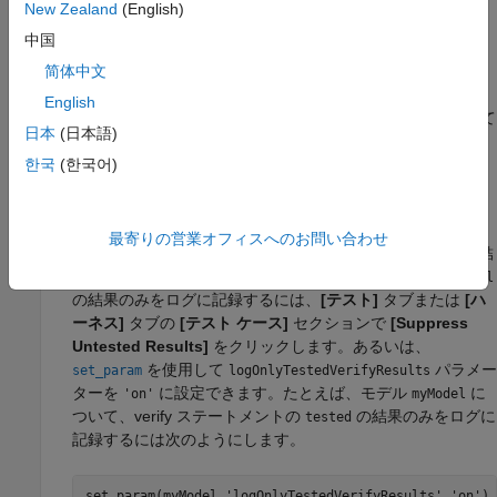
端子は Test Sequence エディターの
[シンボル]
ペインで定義さ
New Zealand
(English)
れた入力と出力に対応します。
中国
简体中文
パラメーター
English
ブロック パラメーターの詳細については、
Subsystem
を参照して
日本
(日本語)
ください。
한국
(한국어)
ヒント
Test Sequence
ブロックの
ステートメントについ
verify
最寄りの営業オフィスへのお問い合わせ
て、
と
の結果のみをログに記録し、
の結
pass
fail
untested
果は表示しないように選択できます。
の
と
verify
pass
fail
の結果のみをログに記録するには、
[テスト]
タブまたは
[ハ
ーネス]
タブの
[テスト ケース]
セクションで
[Suppress
Untested Results]
をクリックします。あるいは、
を使用して
パラメー
set_param
logOnlyTestedVerifyResults
ターを
に設定できます。たとえば、モデル
に
'on'
myModel
ついて、verify ステートメントの
の結果のみをログに
tested
記録するには次のようにします。
set_param(myModel,
'logOnlyTestedVerifyResults'
,
'on'
)