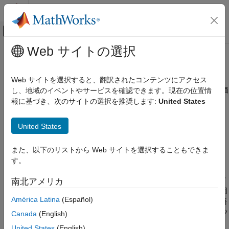
コンテンツへスキップ
MATLAB ヘルプ センター
オフキャンバス ナビゲーション メ
メインコンテンツ
Web サイトの選択
ドキュメンテーションのホーム
Test Sequence
検証、妥当性確認、テスト
Web サイトを選択すると、翻訳されたコンテンツにアクセス
シミュレーション テストのシナリオ、関数呼び出し、および評価
し、地域のイベントやサービスを確認できます。現在の位置情
Simulink Test
の作成
報に基づき、次のサイトの選択を推奨します:
United States
テスト作成
入力
ライブラリ:
United States
Simulink Test
Simulink Test
テスト作成
また、以下のリストから Web サイトを選択することもできま
説明
評価、基準、検証
す。
Test Sequence
ブロックは、表形式の一連のステップを使用して
Test Sequence
南北アメリカ
テスト シーケンスを定義します。
Test Assessment
ブロックと同
項目一覧
América Latina
(Español)
®
様に、
Test Sequence
ブロックでは MATLAB
をアクション言語
説明
として使用します。Test Sequence ブロック アイコンをダブルク
Canada
(English)
例
リックして Test Sequence エディターを開きます。
United States
(English)