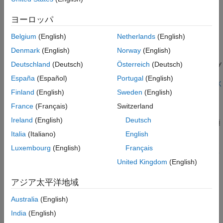
制限
例
端子
ヨーロッパ
パラメーター
プログラムによるテスト シーケンスの作成
Belgium
(English)
Netherlands
(English)
ヒント
この例では、プログラム インターフェイスを使用してテスト ハ
拡張機能
Denmark
(English)
Norway
(English)
ーネスとテスト シーケンスを作成する方法を示します。Test
バージョン履歴
Deutschland
(Deutsch)
Österreich
(Deutsch)
Sequence ブロックを含むテスト ハーネスを作成します。このブ
参考
ロックを使用して、クルーズ コントロール システムの 2 つの機
España
(Español)
Portugal
(English)
能属性を検証する一連のテスト ステップを作成します。
スクリプトを開く
Finland
(English)
Sweden
(English)
制限
France
(Français)
Switzerland
ステップ名は 2048 文字未満でなければなりません。この制
Ireland
(English)
Deutsch
限は、アクティブなステップを監視する場合の列挙名にも適
用されます。
Italia
(Italiano)
English
Luxembourg
(English)
Français
®
Test Sequence ブロックのコードの置換に Simulink
Finder
United Kingdom
(English)
は使用できません。ただし、Test Sequence エディターで
[検索]
をクリックするか
Ctrl+F
を使用することで、コード
アジア太平洋地域
を検索して置換できます。
Australia
(English)
端子
India
(English)