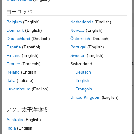
Simulink
モデルのループ整形
ヨーロッパ
調整目標の評価
Belgium
(English)
Netherlands
(English)
Denmark
(English)
Norway
(English)
トピック
Deutschland
(Deutsch)
Österreich
(Deutsch)
España
(Español)
Portugal
(English)
ループ整形の基礎
Finland
(English)
Sweden
(English)
looptune を使用した調整のための制御システムの設定
を使用するには、コントローラーのパラメーター化され
looptune
France
(Français)
Switzerland
た表現およびプラントの数値モデルを作成する。
Ireland
(English)
Deutsch
looptune で調整する制御システムの構造
Italia
(Italiano)
English
では、既定の要件または指定した要件に合わせて以下に
looptune
Luxembourg
(English)
Français
示されているフィードバック ループを調整します。
United Kingdom
(English)
Simulink での制御システムの調整
コマンド ラインで
または
を使用して、
systune
looptune
アジア太平洋地域
®
Simulink
でモデル化された制御システムを自動的に調整する。
調整された Simulink ブロックをパラメーター化する方法
Australia
(English)
制御システム調整器
と
インターフェイスの両方が、事前
slTuner
India
(English)
定義されたパラメーター化を特定の Simulink ブロックに自動的に