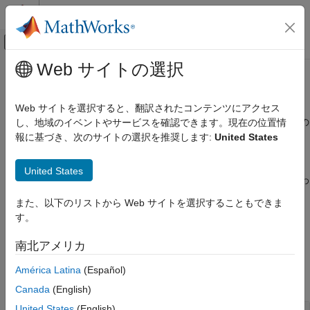
コンテンツへスキップ
MATLAB ヘルプ センター
オフキャンバス ナビゲーション メ
メインコンテンツ
Web サイトの選択
ドキュメンテーションのホーム
ループ整形設計
制御システム
Web サイトを選択すると、翻訳されたコンテンツにアクセス
指定された帯域幅と安定余裕に合わせたフィードバック ループの
し、地域のイベントやサービスを確認できます。現在の位置情
Simulink Control Design
調整
報に基づき、次のサイトの選択を推奨します:
United States
制御システムの設計と調整
コマンド ラインで
を使用して、ループ整形方法により
looptune
マルチループの多目的調整
SISO フィードバック ループまたは MIMO フィードバック ルー
United States
カテゴリ
プを調整します。
は指定された帯域幅と安定余裕に合わ
looptune
せてフィードバック ループを調整します。制御システム調整器
制御システム調整器による調整
また、以下のリストから Web サイトを選択することもできま
で、フィードバック ループのループ整形に
クイック ループ調整
プログラムによる調整
す。
を使用します。
ループ整形設計
南北アメリカ
関数
América Latina
(Español)
すべて展開する
Canada
(English)
United States
(English)