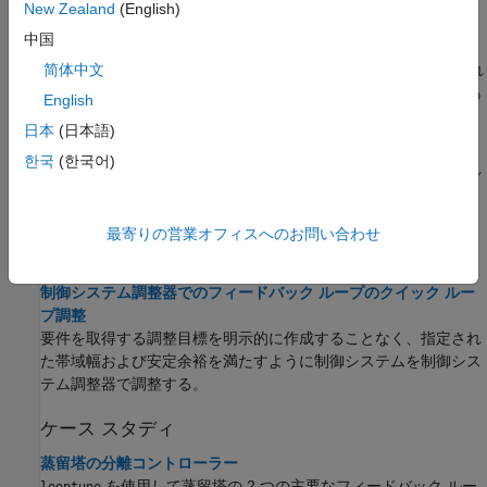
New Zealand
(English)
割り当てます。
中国
制御システムの解析と設計における対象信号のマーク
®
解析ポイントにより、MATLAB
または Simulink でモデル化され
简体中文
たシステムでの内部信号へのアクセス、開ループ解析の実行、あ
English
るいはコントローラー調整の要件の指定が可能になります。
日本
(日本語)
並列計算による調整の高速化
한국
(한국어)
複数の最適化の開始により、制御システム調整の結果が改善され
る可能性があります。Parallel Computing Toolbox™ がある場
合、多スタート調整戦略を高速化できます。
最寄りの営業オフィスへのお問い合わせ
制御システム調整器でのループ整形
制御システム調整器でのフィードバック ループのクイック ルー
プ調整
要件を取得する調整目標を明示的に作成することなく、指定され
た帯域幅および安定余裕を満たすように制御システムを
制御シス
テム調整器
で調整する。
ケース スタディ
蒸留塔の分離コントローラー
を使用して蒸留塔の 2 つの主要なフィードバック ルー
looptune