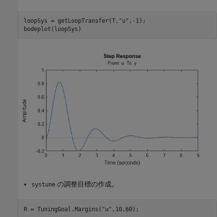
loopSys = getLoopTransfer(T,
"u"
,-1);

bodeplot(loopSys)
の調整目標の作成。
systune
R = TuningGoal.Margins(
"u"
,10,60);