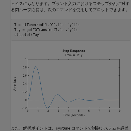
ェイスにもなります。プラント入力におけるステップ外乱に対す
る閉ループ応答は、次のコマンドを使用してプロットできます。
T = slTuner(mdl1,
"C"
,[
"u"
"y"
]);

Tuy = getIOTransfer(T,
"u"
,
"y"
);

stepplot(Tuy)
また、解析ポイントは、
コマンドで制御システムを調整
systune