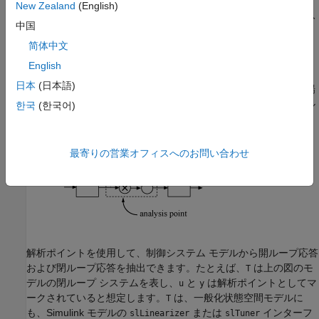
New Zealand
(English)
ソフトウェアによって挿入されます。たとえば、プラント入
中国
力における開ループ応答を調べるためにこれを行います。
简体中文
これらの目的は同時に適用できます。たとえば、
から
への開
u
y
English
ループ応答を計算する際は、
をループ開始点と入力の両方とし
u
日本
(日本語)
て扱うことが可能です。解析ポイントを複数の目的に使用する場
合、ソフトウェアは常にこれらの目的を、まず出力測定、次にル
한국
(한국어)
ープ開始点、その次に入力、という特定の順序で適用します。
最寄りの営業オフィスへのお問い合わせ
解析ポイントを使用して、制御システム モデルから開ループ応答
および閉ループ応答を抽出できます。たとえば、
は上の図のモ
T
デルの閉ループ システムを表し、
と
は解析ポイントとしてマ
u
y
ークされていると想定します。
は、一般化状態空間モデルに
T
も、Simulink モデルの
または
インターフ
slLinearizer
slTuner