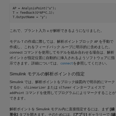
AP = AnalysisPoint(
"u"
);

T = feedback(G*AP*C,1);

T.OutputName = 
"y"
;
これで、プラント入力
が解析できるようになりました。
u
モデル
の作成に際しては、解析ポイントブロック
を手動で
T
AP
作成し、これをフィードバック ループに明示的に含めました。
connect コマンドを使用してモデルを組み合わせる場合は、解析
ポイントが指定位置に自動的に挿入されるようソフトウェアに指
示できます。詳細については、
を参照してください。
connect
Simulink モデルの解析ポイントの指定
Simulink では、解析ポイントをブロック線図内で明示的にマーク
するか、
または
インターフェイスで
slLinearizer
slTuner
コマンドを使用してプログラムによりマークすることが
addPoint
できます。
解析ポイントを Simulink モデル内に直接指定するには、まず
[線
形化]
タブを開きます。そのためには、
[アプリ]
ギャラリーで
[線