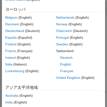
プログラムによる調整
mdl1 = 
"simpleFeedback"
;

ヨーロッパ
open_system(mdl1)
モデルの設定
Belgium
(English)
Netherlands
(English)
制御システムの解析と設計における対象信号
のマーク
Denmark
(English)
Norway
(English)
項目一覧
Deutschland
(Deutsch)
Österreich
(Deutsch)
MATLAB モデルの解析ポイントの指定
España
(Español)
Portugal
(English)
Simulink モデルの解析ポイントの指定
Finland
(English)
Sweden
(English)
解析と調整での解析ポイントの参照
France
(Français)
Switzerland
各解析ポイントは、以下の目的を 1 つ以上果たすことができま
参考
す。
Ireland
(English)
Deutsch
Italia
(Italiano)
English
入力
— ある解析ポイントに、加法的入力信号がソフトウェ
Luxembourg
(English)
Français
アによって与えられます。たとえば、プラント入力における
外乱をモデル化するためにこれを行います。
United Kingdom
(English)
出力
— あるポイントにおける信号の値がソフトウェアによ
アジア太平洋地域
って測定されます。たとえば、プラント出力における外乱の
Australia
(English)
影響を調べるためにこれを行います。
India
(English)
ループ開始点
— あるポイントにおける信号の流れの中断が