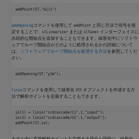
addPoint(ST,
"G1/1"
)
コマンドを使用して
と同じ方法で信号を指
addOpening
addPoint
定することで、
または
インターフェイスに
slLinearizer
slTuner
永続的な開始点を追加することもできます。線形化中にソフトウ
ェアでループ開始点がどのように処理されるかの詳細について
は、
ソフトウェアでループ開始点を処理する方法
を参照してくだ
さい。
addOpening(ST,
"y1m"
);
コマンドを使用して線形化 I/O オブジェクトを作成する方
linio
法で解析ポイントを定義することもできます。
io(1) = linio(
"scdcascade/C1"
,1,
"input"
);

io(2) = linio(
"scdcascade/G1"
,1,
"output"
);

addPoint(ST,io);
モデル内に直接解析ポイントを定義する場合と同様に、線形化