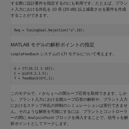
する際に設計要件を指定するのにも有用です。たとえば、プラン
ト入力における外乱を 10 倍 (20 dB) 以上減衰させる要件を作成
することができます。
Req = TuningGoal.Rejection(
"u"
,10);
MATLAB モデルの解析ポイントの指定
システムの LTI モデルについて考えます。
simpleFeedback
G = tf(10,[1 3 10]);

C = pid(0.2,1.5);

T = feedback(G*C,1);
このモデルで、
から
への閉ループ応答を取得できます。しか
r
y
し、プラント入力における開ループ応答の解析や、プラント入力
におけるステップ外乱の抑制のシミュレーションは実行できませ
ん。そのような解析を可能にするには、プラントとコントローラ
ーの間に
ブロックを挿入することで、信号
を解
AnalysisPoint
u
析ポイントとしてマークします。