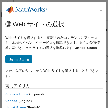
コンテンツへスキップ
MATLAB ヘルプ センター
オフキャンバス ナビゲーション メ
メインコンテンツ
Web サイトの選択
ドキュメンテーションのホーム
制御システムの解析と設計における
制御システム
対象信号のマーク
Web サイトを選択すると、翻訳されたコンテンツにアクセス
し、地域のイベントやサービスを確認できます。現在の位置情
Simulink Control Design
報に基づき、次のサイトの選択を推奨します:
United States
制御システムの設計と調整
対話的でグラフィカルな調整
制御システムをモデル化するのが MATLAB® であれ Simulink® で
United States
あれ、モデル内で対象とするポイントは
"解析ポイント"
を使用し
Simulink Control Design
てマークします。解析ポイントにより、内部信号へのアクセス、
制御システムの設計と調整
また、以下のリストから Web サイトを選択することもできま
開ループ解析の実行、あるいはコントローラー調整の要件の指定
マルチループの多目的調整
す。
が可能になります。ブロック線図表現での解析ポイントは、1 つ
制御システム調整器による調整
のブロックから別のブロックに流れる信号へのアクセス端子と考
南北アメリカ
えることができます。Simulink では、解析ポイントは Simulink
モデルの設定
ブロックの出力端子に取り付けられます。たとえば、次のモデル
América Latina
(Español)
Simulink Control Design
の基準信号
および制御信号
は、それぞれ
ブロック
r
u
setpoint
Canada
(English)
制御システムの設計と調整
と
ブロックの出力から生じる解析ポイントです。
C
United States
(English)
マルチループの多目的調整