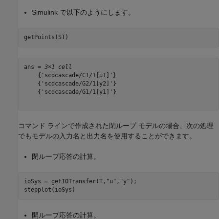
Simulink で以下のようにします。
getPoints(ST)
ans = 
3×1 cell
    {'scdcascade/C1/1[u1]'}

    {'scdcascade/G2/1[y2]'}

    {'scdcascade/G1/1[y1]'}

コマンド ラインで作成された閉ループ モデルの場合、次の処理
でもモデルの入力名と出力名を使用することができます。
閉ループ応答の計算。
ioSys = getIOTransfer(T,
"u"
,
"y"
);

stepplot(ioSys)
開ループ応答の計算。