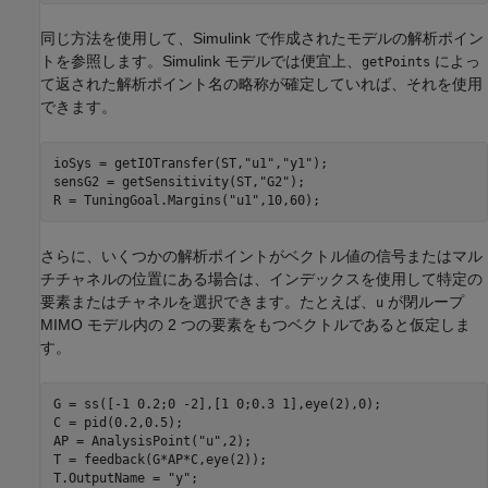
同じ方法を使用して、Simulink で作成されたモデルの解析ポイン
トを参照します。Simulink モデルでは便宜上、
によっ
getPoints
て返された解析ポイント名の略称が確定していれば、それを使用
できます。
ioSys = getIOTransfer(ST,
"u1"
,
"y1"
);

sensG2 = getSensitivity(ST,
"G2"
);

R = TuningGoal.Margins(
"u1"
,10,60);
さらに、いくつかの解析ポイントがベクトル値の信号またはマル
チチャネルの位置にある場合は、インデックスを使用して特定の
要素またはチャネルを選択できます。たとえば、
が閉ループ
u
MIMO モデル内の 2 つの要素をもつベクトルであると仮定しま
す。
G = ss([-1 0.2;0 -2],[1 0;0.3 1],eye(2),0);

C = pid(0.2,0.5);

AP = AnalysisPoint(
"u"
,2);

T = feedback(G*AP*C,eye(2));

T.OutputName = 
"y"
;