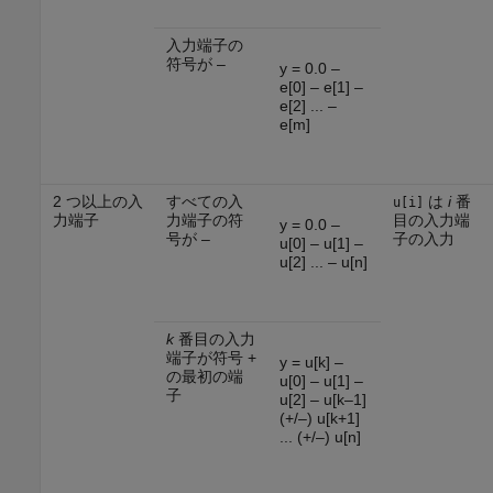
入力端子の
符号が –
y = 0.0 –
e[0] – e[1] –
e[2] ... –
e[m]
2 つ以上の入
すべての入
は
i
番
u[i]
力端子
力端子の符
目の入力端
y = 0.0 –
号が –
子の入力
u[0] – u[1] –
u[2] ... – u[n]
k
番目の入力
端子が符号 +
y = u[k] –
の最初の端
u[0] – u[1] –
子
u[2] – u[k–1]
(+/–) u[k+1]
... (+/–) u[n]