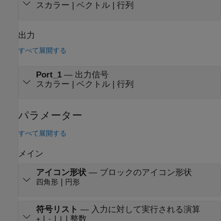
スカラー | ベクトル | 行列
出力
すべて展開する
Port_1
—
出力信号
スカラー | ベクトル | 行列
パラメーター
すべて展開する
メイン
アイコン形状
—
ブロックのアイコン形状
|
四角形
円形
符号リスト
—
入力に対して実行される演算
|
|
| 整数
+
-
|