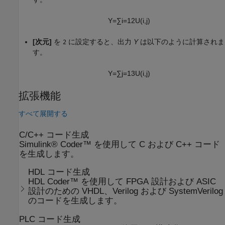
Y
=
∑
i
=
1
2
U
(
i
,
j
)
[次元]
を
に設定すると、出力
Y
は以下のように計算されま
2
す。
Y
=
∑
j
=
1
3
U
(
i
,
j
)
拡張機能
すべて展開する
C/C++ コード生成
Simulink® Coder™ を使用して C および C++ コード
を生成します。
HDL コード生成
HDL Coder™ を使用して FPGA 設計および ASIC
設計のための VHDL、Verilog および SystemVerilog
のコードを生成します。
PLC コード生成