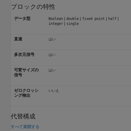
ブロックの特性
データ型
|
|
|
|
Boolean
double
fixed point
half
|
integer
single
直達
はい
多次元信号
はい
可変サイズの
はい
信号
ゼロクロッシ
いいえ
ング検出
代替構成
すべて展開する