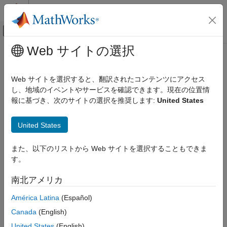
コンテンツへスキップ
MATLAB ヘルプ センター
オフキャンバス ナビゲーション メ
メインコンテンツ
Web サイトの選択
ドキュメンテーションのホーム
Sum
Simulink
Web サイトを選択すると、翻訳されたコンテンツにアクセス
Simulink 環境の基礎
入力の加算または減算
し、地域のイベントやサービスを確認できます。現在の位置情
ブロック ライブラリ
報に基づき、次のサイトの選択を推奨します:
United States
Math Operations
このページをすべて展開する
ライブラリ:
United States
Sum
Simulink / Commonly Used Blocks
Simulink / Math Operations
項目一覧
また、以下のリストから Web サイトを選択することもできま
HDL Coder / Commonly Used Blocks
説明
す。
HDL Coder / Math Operations
例
南北アメリカ
端子
Sum ブロックの代替構成:
パラメーター
Add
|
Subtract
|
Sum of Elements
América Latina
(Español)
代替構成
Canada
(English)
説明
ブロックの特性
United States
(English)