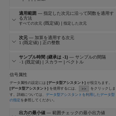
適用範囲
—
指定した次元に沿って関数を適用す
る方法
(既定値) |
すべての次元
指定した次元
次元
—
加算を適用する次元
(既定値) | 正の整数
1
サンプル時間 (継承は -1)
—
サンプルの間隔
(既定値) | スカラー | ベクトル
-1
信号属性
データ属性の設定には
[データ型アシスタント]
が役立ちます。
[データ型アシスタント]
を使用するには、
をクリックしま
す。詳細については、
データ型アシスタントを利用したデータ型
の指定
を参照してください。
出力の最小値
—
範囲チェックの最小出力値