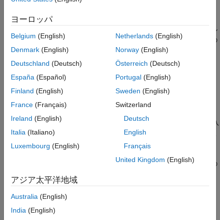
アルゴリズム
Sum
ブロックは、入力に対して加算または減算を行います。
拡張機能
ヨーロッパ
Add
、
Subtract
、
Sum of Elements
、
Sum
ブロックは、同じブロ
バージョン履歴
ックの代替構成です。このブロックは、スカラー入力、ベクトル
Belgium
(English)
Netherlands
(English)
参考
入力、または行列入力を加算または減算できます。また、単一の
Denmark
(English)
Norway
(English)
要素を折りたたむことや、総和を実行することもできます。
Deutschland
(Deutsch)
Österreich
(Deutsch)
ブロックの動作は、
[符号リスト]
パラメーターをプラス記号
España
(Español)
Portugal
(English)
(
)、マイナス記号 (
)、およびスペーサー (
) とともに使用して
+
-
|
Finland
(English)
Sweden
(English)
指定します。
France
(Français)
Switzerland
と
文字の数は、入力の数と等しくなります。たとえば、
+
-
Ireland
(English)
Deutsch
は 3 つの入力を必要とします。ブロックは最初 (上) の入
+-+
Italia
(Italiano)
English
力から 2 番目 (中央) の入力を減算し、次に 3 番目 (下) の入
力を加算します。
Luxembourg
(English)
Français
United Kingdom
(English)
スペーサー記号は、ブロックのアイコン上の端子間に追加の
スペースを作成します。
アジア太平洋地域
加算のみを実行する場合、入力の数に等しい数値を使用でき
Australia
(English)
ます。
India
(English)