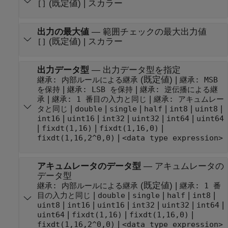
(既定値) | スカラー
[]
出力の最大値
—
範囲チェックの最大出力値
(既定値) | スカラー
[]
出力データ型
—
出力データ型を指定
(既定値) |
継承: 内部ルールによる継承
継承: MSB
|
|
を保持
継承: LSB を保持
継承: 逆伝播による継
|
|
承
継承: 1 番目の入力と同じ
継承: アキュムレー
|
|
|
|
|
|
タと同じ
double
single
half
int8
uint8
|
|
|
|
|
int16
uint16
int32
uint32
int64
uint64
|
|
|
fixdt(1,16)
fixdt(1,16,0)
|
fixdt(1,16,2^0,0)
<data type expression>
アキュムレータのデータ型
—
アキュムレータの
データ型
(既定値) |
継承: 内部ルールによる継承
継承: 1 番
|
|
|
|
|
目の入力と同じ
double
single
half
int8
|
|
|
|
|
|
uint8
int16
uint16
int32
uint32
int64
|
|
|
uint64
fixdt(1,16)
fixdt(1,16,0)
|
fixdt(1,16,2^0,0)
<data type expression>