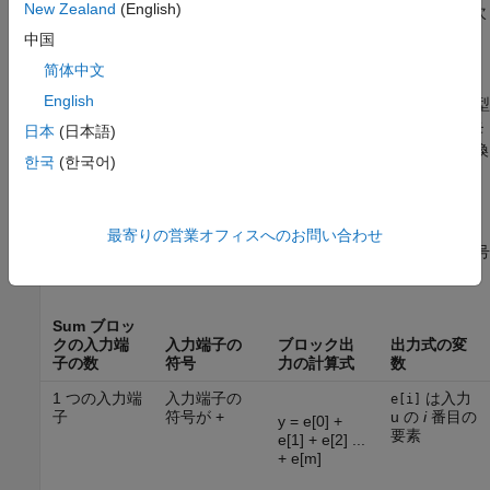
New Zealand
(English)
入力端子が 1 つだけの場合、1 つの
または
がすべての次
+
-
元または指定した次元の範囲の要素を加算または減算しま
中国
す。
简体中文
English
Sum
ブロックはまず入力のデータ型をアキュムレータのデータ型
に変換し、指定された演算を行います。次に、指定された丸めモ
日本
(日本語)
ードとオーバーフロー モードで、計算結果を出力データ型に変換
한국
(한국어)
します。
ブロック出力の計算
最寄りの営業オフィスへのお問い合わせ
Sum
ブロックの出力計算は、ブロック入力の数と入力端子の符号
に依存します。
Sum
ブロッ
クの入力端
入力端子の
ブロック出
出力式の変
子の数
符号
力の計算式
数
1 つの入力端
入力端子の
は入力
e[i]
子
符号が +
u の
i
番目の
y = e[0] +
要素
e[1] + e[2] ...
+ e[m]