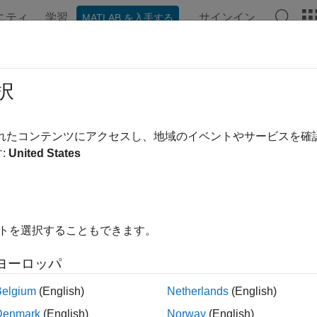
ニティ
学習
サインイン
MATLAB を入手する
ンテーション
例
関数
ブロック
アプリ
ビデオ
ulink.sdi.getBorderOn
択
ロットの枠線表示の設定を取得
されたコンテンツにアクセスし、地域のイベントやサービスを
:
United States
内をすべて折りたたむ
 = Simulink.sdi.getBorderOn
イトを選択することもできます。
ヨーロッパ
は、シミュレーション データ 
 Simulink.sdi.getBorderOn
かについて、現在の設定を返します。この戻り値は、シミュレー
Belgium
(English)
Netherlands
(English)
間プロット]
セクションにある
[枠線を表示]
設定の値に対応しま
Denmark
(English)
Norway
(English)
用されます。既定では、シミュレーション データ インスペク