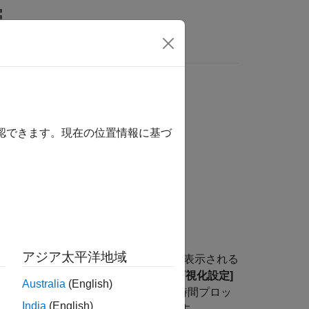
MATLAB Answers
確認できます。現在の位置情報に基づ
アジア太平洋地域
インスペクターの時間プロットに枠線が表示される
ション データ インスペクターの
[可視化設定]
Australia
(English)
す。設定はレイアウト内のすべての時間プロッ
India
(English)
ターは時間プロットの枠線を表示します。