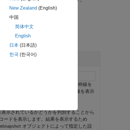
New Zealand
(English)
中国
简体中文
English
日本
(日本語)
한국
(한국어)
ータ インスペクターの時間プロットの枠線を
 インスペクターは時間プロットの枠線を表示
在表示されているかどうかを判別することから
コードを表示します。結果を表示するため
オブジェクトによって指定した設
omSnapshot