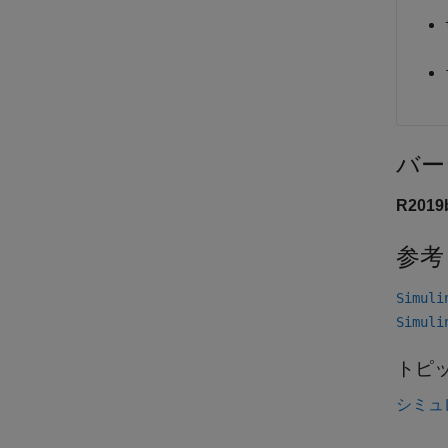
バー
R201
参考
Simuli
Simuli
トピ
シミュ