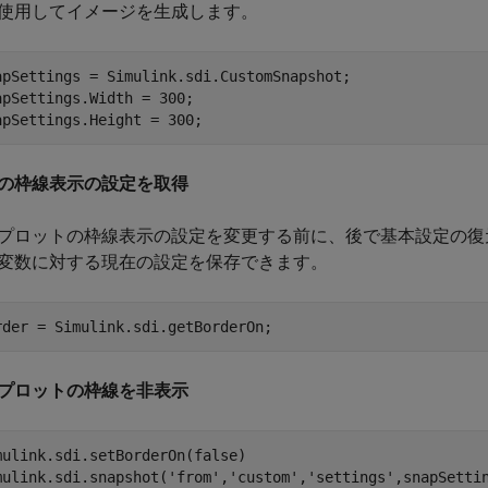
使用してイメージを生成します。
apSettings = Simulink.sdi.CustomSnapshot;

apSettings.Width = 300;

apSettings.Height = 300;
の枠線表示の設定を取得
プロットの枠線表示の設定を変更する前に、後で基本設定の復
変数に対する現在の設定を保存できます。
rder = Simulink.sdi.getBorderOn;
プロットの枠線を非表示
mulink.sdi.setBorderOn(false)

mulink.sdi.snapshot(
'from'
,
'custom'
,
'settings'
,snapSetti