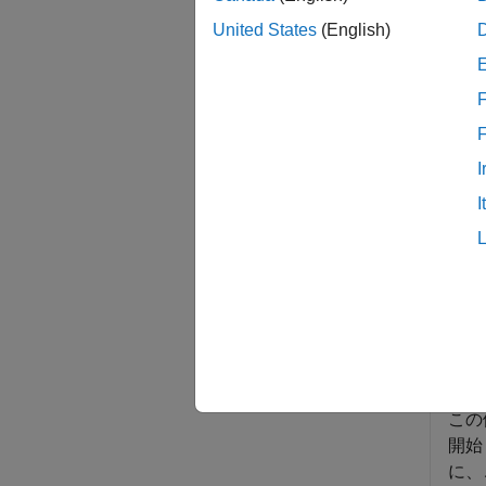
United States
(English)
例
F
例
すべて
I
I
関
表示
しま
この
開始
に、