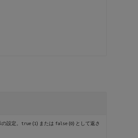
示の設定。
(
) または
(
) として返さ
true
1
false
0