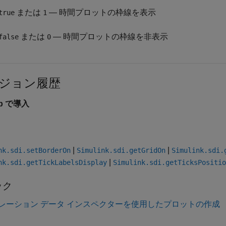
または
— 時間プロットの枠線を表示
true
1
または
— 時間プロットの枠線を非表示
false
0
ジョン履歴
9b で導入
|
|
nk.sdi.setBorderOn
Simulink.sdi.getGridOn
Simulink.sdi.
|
nk.sdi.getTickLabelsDisplay
Simulink.sdi.getTicksPositio
ック
レーション データ インスペクターを使用したプロットの作成