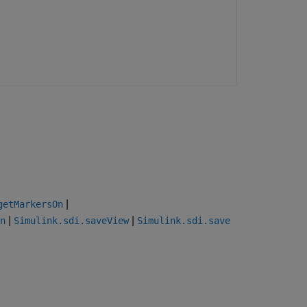
|
getMarkersOn
|
|
n
Simulink.sdi.saveView
Simulink.sdi.save