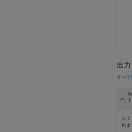
出力
すべて
b
t
シミ
れま