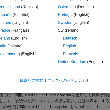
Deutschland
(Deutsch)
Österreich
(Deutsch)
España
(Español)
Portugal
(English)
inland
(English)
Sweden
(English)
France
(Français)
Switzerland
折りたたむ
reland
(English)
Deutsch
talia
(Italiano)
English
時間プロットの枠線表示を構成
Luxembourg
(English)
Français
United Kingdom
(English)
数
を使用して、シミュレーション デ
Simulink.sdi.setBorderOn
または非表示にできます。既定では、シミュレーション データ
最寄りの営業オフィスへのお問い合わせ
す。
例では、関数
を使用して枠線が現
Simulink.sdi.getBorderOn
します。後続のセクションは、枠線を表示または非表示にする
この例では関数
を
Simulink.sdi.snapshot
Simulink.sdi.Cust