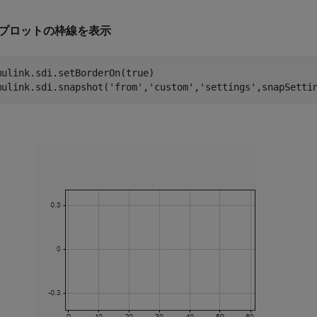
プロットの枠線を表示
mulink.sdi.setBorderOn(true)

mulink.sdi.snapshot(
'from'
,
'custom'
,
'settings'
,snapSetti