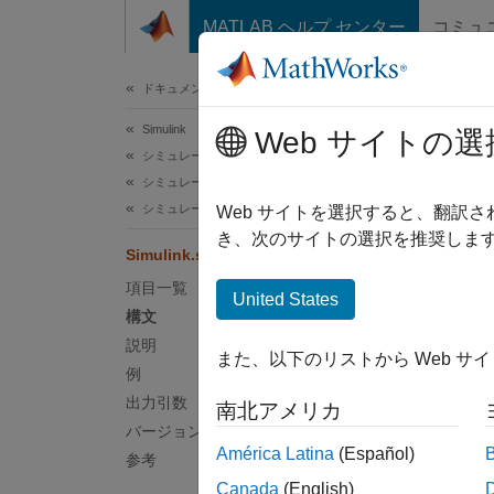
コンテンツへスキップ
MATLAB ヘルプ センター
コミュ
ドキュメ
ドキュメンテーションのホーム
Simulink
Sim
Web サイトの選
シミュレーション
シミュレーション結果の表示と解析
シミュレーション結果の解析
時間プ
Web サイトを選択すると、翻訳
き、次のサイトの選択を推奨します
Simulink.sdi.getBorderOn
ページ
項目一覧
構文
United States
構文
border
説明
また、以下のリストから Web サ
説明
例
出力引数
南北アメリカ
=
border
バージョン履歴
かどう
América Latina
(Español)
参考
の
[時
Canada
(English)
トに適