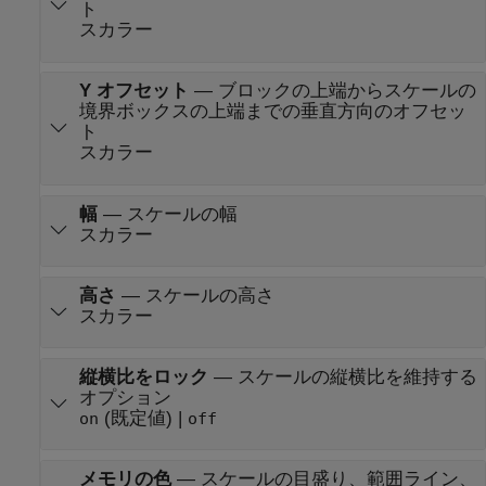
ト
スカラー
Y オフセット
—
ブロックの上端からスケールの
境界ボックスの上端までの垂直方向のオフセッ
ト
スカラー
幅
—
スケールの幅
スカラー
高さ
—
スケールの高さ
スカラー
縦横比をロック
—
スケールの縦横比を維持する
オプション
(既定値) |
on
off
メモリの色
—
スケールの目盛り、範囲ライン、