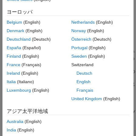
例
制限
ヨーロッパ
パラメーター
Circular Gauge ブロックの代替構成:
Belgium
(English)
Netherlands
(English)
代替構成
Half Gauge
|
Quarter Gauge
Denmark
(English)
Norway
(English)
ブロックの特性
拡張機能
Deutschland
(Deutsch)
Österreich
(Deutsch)
説明
バージョン履歴
España
(Español)
Portugal
(English)
シミュレーション中、
Circular Gauge
ブロックは、実際のシステ
参考
Finland
(English)
Sweden
(English)
ムのゲージのように設計可能な円形ゲージ上に接続された信号の
France
(Français)
Switzerland
値を表示します。データに合わせて
Circular Gauge
ブロックの
範囲と目盛り値を変更できます。
Circular Gauge
ブロックをその
Ireland
(English)
Deutsch
他の Dashboard ブロックと共に使用し、コントロールおよびイ
Italia
(Italiano)
English
ンジケーターからなる、モデルの対話型のダッシュボードを作成
Luxembourg
(English)
Français
します。
United Kingdom
(English)
Circular Gauge
ブロックのカスタマイズ
アジア太平洋地域
Circular Gauge
ブロックをモデルに追加すると、既定の設計でブ
ロックが事前構成されます。ブロックを既定の設計で使用するこ
Australia
(English)
とも、ブロックの外観をカスタマイズすることもできます。
India
(English)