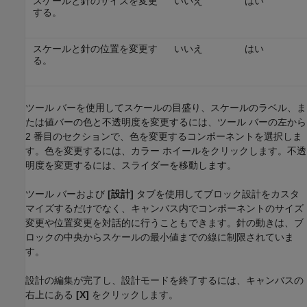
スケールと針のサイズを変更
いいえ
はい
する。
スケールと針の位置を変更す
いいえ
はい
る。
ツール バーを使用してスケールの目盛り、スケールのラベル、ま
たは値バーの色と不透明度を変更するには、ツール バーの左から
2 番目のセクションで、色を変更するコンポーネントを選択しま
す。色を変更するには、カラー ホイールをクリックします。不透
明度を変更するには、スライダーを移動します。
ツール バーおよび
[設計]
タブを使用してブロック設計をカスタ
マイズするだけでなく、キャンバス内でコンポーネントのサイズ
変更や位置変更を対話的に行うこともできます。針の動きは、ブ
ロックの中央からスケールの最小値までの線に制限されていま
す。
設計の編集が完了し、設計モードを終了するには、キャンバスの
右上にある
[X]
をクリックします。