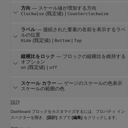
方向
—
スケール値が増加する方向
(既定値) |
Clockwise
Counterclockwise
ラベル
—
接続された要素の名前を表示するラベ
ルの位置
(既定値) |
|
Hide
Bottom
Top
縦横比をロック
—
ブロックの縦横比を維持する
オプション
(既定値) |
on
off
スケール カラー
—
ゲージのスケールの色表示
スケールの範囲の色
設計
Dashboard ブロックをカスタマイズするには、プロパティ イン
スペクターを開き、
[設計]
タブで
[編集]
をクリックします。