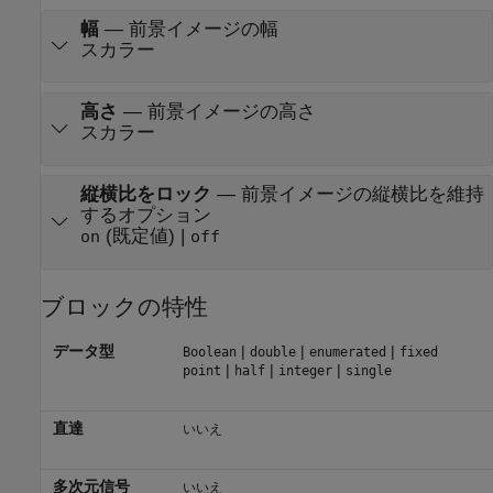
幅
—
前景イメージの幅
スカラー
高さ
—
前景イメージの高さ
スカラー
縦横比をロック
—
前景イメージの縦横比を維持
するオプション
(既定値) |
on
off
ブロックの特性
データ型
|
|
|
Boolean
double
enumerated
fixed
|
|
|
point
half
integer
single
直達
いいえ
多次元信号
いいえ