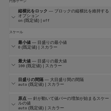
円形ゲージ
縦横比をロック
—
ブロックの縦横比を維持する
オプション
(既定値) |
on
off
スケール
最小値
—
目盛りの最小値
(既定値) | スカラー
0
最大値
—
目盛りの最大値
(既定値) | スカラー
100
目盛りの間隔
—
大目盛り間の間隔
(既定値) | スカラー
auto
原点
—
針が動いて値バーの増加が始まるスケー
ルの値
(既定値) | スカラー
auto