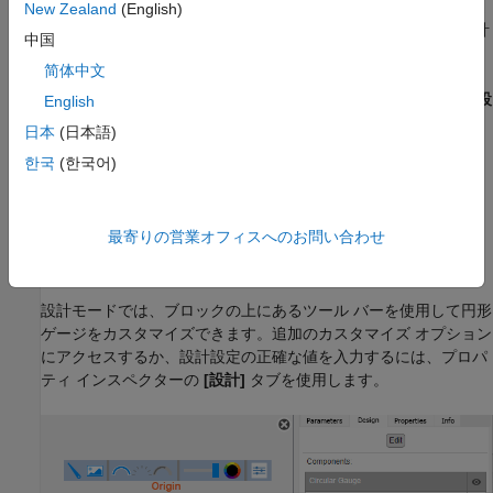
ブロックの外観をカスタマイズするには、設計モードを使用しま
New Zealand
(English)
す。ブロックを選択してから、次の 3 つのいずれかの方法で設計
中国
モードを開始できます。
简体中文
®
Simulink
ツールストリップのブロック固有のタブにある
[設
English
計]
で
[編集]
をクリックする。
日本
(日本語)
한국
(한국어)
プロパティ インスペクターの
[設計]
タブで、
[編集]
をクリ
ックする。
最寄りの営業オフィスへのお問い合わせ
ブロックをポイントすると表示される省略記号で [カスタム
ブロックの編集] ボタン
をクリックする。
設計モードでは、ブロックの上にあるツール バーを使用して円形
ゲージをカスタマイズできます。追加のカスタマイズ オプション
にアクセスするか、設計設定の正確な値を入力するには、プロパ
ティ インスペクターの
[設計]
タブを使用します。