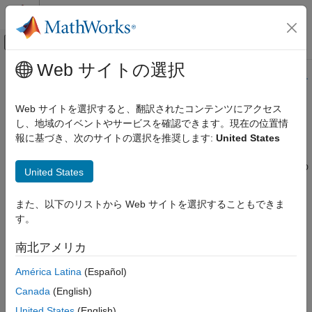
コンテンツへスキップ
MATLAB ヘルプ センター
オフキャンバス ナビゲーション メ
メインコンテンツ
Web サイトの選択
ドキュメンテーションのホーム
このページの内容は最新ではありません。最新版の英語を参照す
るには、ここをクリックします。
Simulink
Web サイトを選択すると、翻訳されたコンテンツにアクセス
Simulink 環境の基礎
し、地域のイベントやサービスを確認できます。現在の位置情
Circular Gauge
ブロック ライブラリ
報に基づき、次のサイトの選択を推奨します:
United States
Customizable Blocks
外観をカスタマイズ可能な円形ゲージでのシミュレーション中の
United States
Simulink
信号値の表示
シミュレーション
また、以下のリストから Web サイトを選択することもできま
シミュレーション結果の表示と解析
このページをすべて展開する
す。
対話型のダッシュボードを使用したシミュレー
ションの制御
南北アメリカ
ライブラリ:
Circular Gauge
América Latina
(Español)
Simulink / Dashboard / Customizable
項目一覧
Canada
(English)
Blocks
説明
United States
(English)