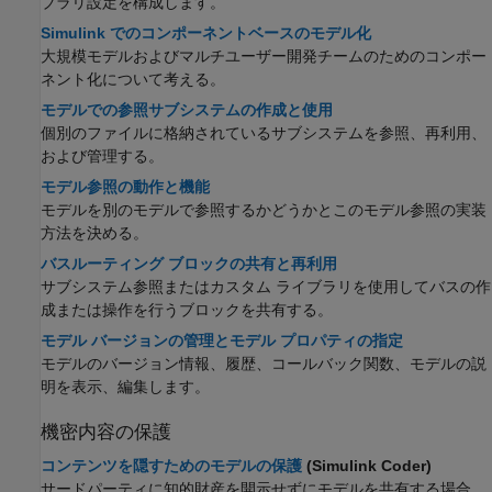
ブラリ設定を構成します。
Simulink でのコンポーネントベースのモデル化
大規模モデルおよびマルチユーザー開発チームのためのコンポー
ネント化について考える。
モデルでの参照サブシステムの作成と使用
個別のファイルに格納されているサブシステムを参照、再利用、
および管理する。
モデル参照の動作と機能
モデルを別のモデルで参照するかどうかとこのモデル参照の実装
方法を決める。
バスルーティング ブロックの共有と再利用
サブシステム参照またはカスタム ライブラリを使用してバスの作
成または操作を行うブロックを共有する。
モデル バージョンの管理とモデル プロパティの指定
モデルのバージョン情報、履歴、コールバック関数、モデルの説
明を表示、編集します。
機密内容の保護
コンテンツを隠すためのモデルの保護
(Simulink Coder)
サードパーティに知的財産を開示せずにモデルを共有する場合