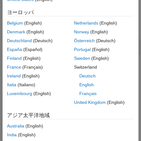
度で返すオプションを指定します。
(R2026a 以降)
参照
ヨーロッパ
拡張機能
例
バージョン履歴
Belgium
(English)
Netherlands
(English)
参考
すべて折りたたむ
Denmark
(English)
Norway
(English)
Deutschland
(Deutsch)
Österreich
(Deutsch)
箱型ウィンドウ
España
(Español)
Portugal
(English)
Finland
(English)
Sweden
(English)
France
(Français)
Switzerland
64 点箱型ウィンドウを作成します。
を使用して結果
wvtool
Ireland
(English)
Deutsch
を表示します。
Italia
(Italiano)
English
Luxembourg
(English)
Français
L = 64;

wvtool(rectwin(L))
United Kingdom
(English)
アジア太平洋地域
Australia
(English)
India
(English)