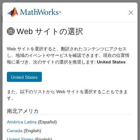
コンテンツへスキップ
MATLAB ヘルプ センター
オフキャンバス ナビゲーション メ
メインコンテンツ
Web サイトの選択
ドキュメンテーションのホーム
rectwin
信号処理
Web サイトを選択すると、翻訳されたコンテンツにアクセス
箱型ウィンドウ
し、地域のイベントやサービスを確認できます。現在の位置情
Signal Processing Toolbox
報に基づき、次のサイトの選択を推奨します:
United States
スペクトル解析
ページ内をすべて折りたたむ
ウィンドウ
構文
United States
rectwin
w = rectwin(L)
また、以下のリストから Web サイトを選択することもできま
項目一覧
w = rectwin(L,typeName)
す。
説明
構文
説明
南北アメリカ
では、長さ
の箱型ウィンドウが返されます。
= rectwin(
)
L
w
L
例
América Latina
(Español)
入力引数
例
出力引数
Canada
(English)
アルゴリズム
は、ウィンドウ
を単精度または倍精
= rectwin(
,
)
w
w
L
typeName
United States
(English)