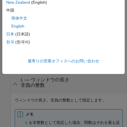
New Zealand
(English)
中国
简体中文
English
日本
(日本語)
한국
(한국어)
入力引数
最寄りの営業オフィスへのお問い合わせ
すべて折りたたむ
—
ウィンドウの長さ
L
非負の整数
ウィンドウの長さ。非負の整数として指定します。
メモ
を非整数として指定した場合、関数はそれを最も近
L