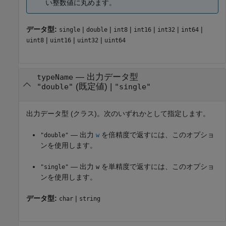
い整数値に丸めます。
データ型:
|
|
|
|
|
|
single
double
int8
int16
int32
int64
|
|
|
uint8
uint16
uint32
uint64
—
出力データ型
typeName
(既定値) |
"double"
"single"
出力データ型 (クラス)。次のいずれかとして指定します。
— 出力
を倍精度で返すには、このオプショ
"double"
w
ンを使用します。
— 出力
を単精度で返すには、このオプショ
"single"
w
ンを使用します。
データ型:
|
char
string