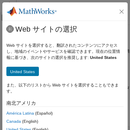
コンテンツへスキップ
MATLAB ヘルプ センター
オフキャンバス ナビゲーション メ
メインコンテンツ
Web サイトの選択
ドキュメンテーションのホーム
キュー管理とジョブ情報
並列計算
Web サイトを選択すると、翻訳されたコンテンツにアクセス
スケジューラ キューを管理し、既存のジョブとタスクに関する情
し、地域のイベントやサービスを確認できます。現在の位置情
Parallel Computing Toolbox
報を取得する
報に基づき、次のサイトの選択を推奨します:
United States
バッチ処理
®
MATLAB
ジョブ スケジューラのキュー内のジョブを管理しま
ジョブおよびタスクの詳細な制御
す。MATLAB ジョブ スケジューラのキューを一時停止や再開で
United States
カテゴリ
きるほか、ジョブを昇格や降格させることで、クラスターがジョ
ブを実行するタイミングを制御できます。また、サードパーティ
ジョブおよびタスクの作成
また、以下のリストから Web サイトを選択することもできま
製スケジューラのジョブのデバッグ ログなど、既存のジョブとタ
ジョブの投入と結果
す。
スクに関する情報を取得することもできます。
キュー管理とジョブ情報
南北アメリカ
タスク制御とワーカー間通信
関数
América Latina
(Español)
すべて展開する
Canada
(English)
United States
(English)