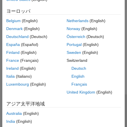
主な関数
ヨーロッパ
トピック
Belgium
(English)
Netherlands
(English)
Denmark
(English)
Norway
(English)
ジョブ モニター
ジョブ モニターを使用したジョブの管理。
Deutschland
(Deutsch)
Österreich
(Deutsch)
España
(Español)
Portugal
(English)
並列計算ソフトウェアでのジョブ実行の仕組み
Finland
(English)
Sweden
(English)
ジョブのライフサイクルを確認する。
France
(Français)
Switzerland
この情報は役に立ちましたか？
Ireland
(English)
Deutsch
Italia
(Italiano)
English
Luxembourg
(English)
Français
United Kingdom
(English)
アジア太平洋地域
トラストセンター
商標
プライバシー ポリシー
違法コピー防止
アプリケーション ステータス
お問い合わせ
Australia
(English)
© 1994-2026 The MathWorks, Inc.
India
(English)