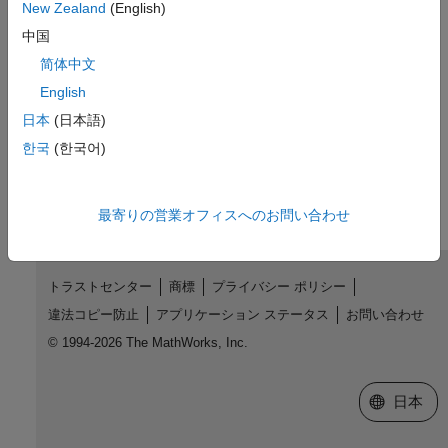
New Zealand
(English)
R2012a で導入
中国
简体中文
参考
English
getJobClusterData
日本
(日本語)
한국
(한국어)
この情報は役に立ちましたか？
最寄りの営業オフィスへのお問い合わせ
トラストセンター
商標
プライバシー ポリシー
違法コピー防止
アプリケーション ステータス
お問い合わせ
© 1994-2026 The MathWorks, Inc.
Web サイ
日本