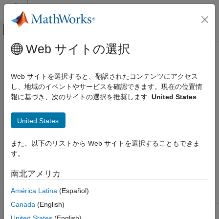
コンテンツへスキップ
MATLAB ヘルプ センター
オフキャンバス ナビゲーション メ
メインコンテンツ
Web サイトの選択
ドキュメンテーションのホーム
setJobClusterData
並列計算
Web サイトを選択すると、翻訳されたコンテンツにアクセス
サードパーティ クラスターのジョブの特定のユーザー データを
し、地域のイベントやサービスを確認できます。現在の位置情
Parallel Computing Toolbox
設定する
報に基づき、次のサイトの選択を推奨します:
United States
バッチ処理
ジョブおよびタスクの詳細な制御
構文
United States
キュー管理とジョブ情報
setJobClusterData(cluster,job,userdata)
setJobClusterData
また、以下のリストから Web サイトを選択することもできま
す。
引数
項目一覧
構文
南北アメリカ
ジョブを実行するサードパーティ クラスターを特
cluster
引数
定するクラスター オブジェクト
América Latina
(Español)
説明
バージョン履歴
Canada
(English)
データを保存する対象ジョブを特定するジョブ オ
job
参考
United States
(English)