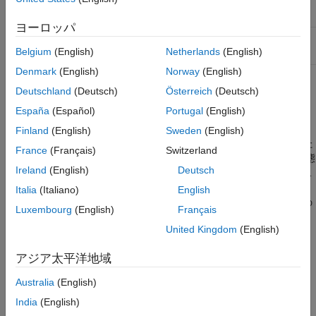
ブジェクト
ヨーロッパ
このジョブで保存する情報
userdata
Belgium
(English)
Netherlands
(English)
Denmark
(English)
Norway
(English)
説明
Deutschland
(Deutsch)
Österreich
(Deutsch)
España
(Español)
Portugal
(English)
は、クラスター
setJobClusterData(cluster,job,userdata)
で実行されているジョブ
のデータを保存します。こ
cluster
job
Finland
(English)
Sweden
(English)
の情報は後で関数
を用いて取得できます。た
getJobClusterData
France
(Français)
Switzerland
とえば、
で指定された関数が後ほどジョブの状態
GetJobStateFcn
Ireland
(English)
Deutsch
についてスケジューラにクエリできるよう、サードパーティ製ス
ケジューラにおけるこのジョブの外部 ID を保存しておくと役に
Italia
(Italiano)
English
立ちます。または、ジョブにおける各タスク用のスケジューラの
Luxembourg
(English)
Français
ID を含む配列を、データとして保存することもできます。
United Kingdom
(English)
これらの関数とプロパティの使用についての詳細と例について
アジア太平洋地域
は、
Plugin Scripts for Generic Schedulers
(MATLAB Parallel
Server)
を参照してください。
Australia
(English)
India
(English)
バージョン履歴