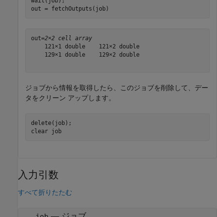
wait(job);

out = fetchOutputs(job)
out=
2×2 cell array
    121×1 double    121×2 double

    129×1 double    129×2 double

ジョブから情報を取得したら、このジョブを削除して、デー
タをクリーン アップします。
delete(job);

clear 
job
入力引数
すべて折りたたむ
—
ジョブ
job