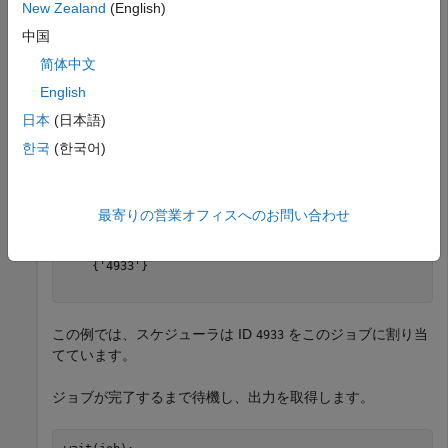
end
New Zealand
(English)
submit(job)
中国
简体中文
ジョブのタスクのスケジューラ ID を取得するには、
English
を使用します。これらの ID を使用し
getTaskSchedulerIDs
て、サードパーティ製スケジューラで対応するジョブを参照
日本
(日本語)
できます。
한국
(한국어)
getTaskSchedulerIDs(job)
最寄りの営業オフィスへのお問い合わせ
ans = 
1×1 cell array
    {'4933'}

この例では、スケジューラは ID
をこのジョブに割り当
4933
てています。
ジョブが完了するまで待機し、出力を取得します。