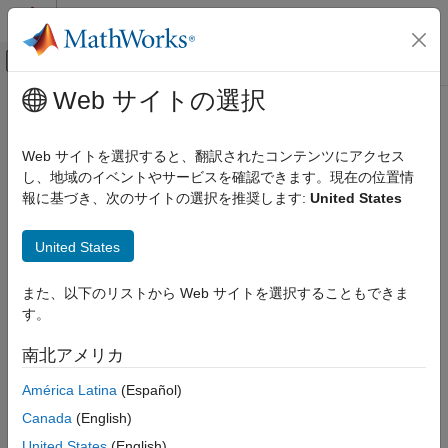
コンテンツへスキップ
MATLAB ヘルプ センター
オフキャンバス ナビゲーション メ
メインコンテンツ
Web サイトの選択
ドキュメンテーションのホーム
getTaskSchedulerIDs
並列計算
Web サイトを選択すると、翻訳されたコンテンツにアクセス
ジョブ内のタスクのスケジューラ ID
し、地域のイベントやサービスを確認できます。現在の位置情
Parallel Computing Toolbox
報に基づき、次のサイトの選択を推奨します:
United States
バッチ処理
ページ内をすべて折りたたむ
ジョブおよびタスクの詳細な制御
構文
United States
ジョブの投入と結果
schedulerIDs = getTaskSchedulerIDs(job)
Parallel Computing Toolbox
また、以下のリストから Web サイトを選択することもできま
説明
バッチ処理
す。
は、ジョブ
の各
ジョブおよびタスクの詳細な制御
= getTaskSchedulerIDs(
)
job
schedulerIDs
job
南北アメリカ
タスクの
を返します。
はサードパーテ
SchedulerID
SchedulerID
キュー管理とジョブ情報
ィ製スケジューラにのみ適用されることに注意してください。
América Latina
(Español)
getTaskSchedulerIDs
Canada
(English)
例
項目一覧
United States
(English)