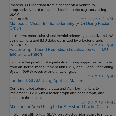
Process 3-D lidar data from a sensor on a vehicle to
progressively build a map and estimate the trajectory using
SLAM.
R2024a 以降
ライブ スクリプトを開く
Monocular Visual-Inertial Odometry (VIO) Using Factor
Graph
Implement monocular visual-inertial odometry to localize a UAV
using camera and IMU data, optimized by a factor graph.
R2023b 以降
ライブ スクリプトを開く
Factor Graph-Based Pedestrian Localization with IMU
and GPS Sensors
Estimate the position of a pedestrian using logged sensor data
from an inertial measurement unit (IMU) and Global Positioning
System (GPS) receiver and a factor graph.
ライブ スクリプトを開く
Landmark SLAM Using AprilTag Markers
Combine robot odometry data and AprilTag markers to
implement SLAM with a factor graph and pose graph, and
compare the results.
ライブ スクリプトを開く
Map Indoor Area Using Lidar SLAM and Factor Graph
Implement offline lidar SLAM on collected lidar scans to map an