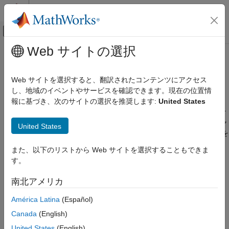
コンテンツへスキップ
MATLAB ヘルプ センター
オフキャンバス ナビゲーション メ
メインコンテンツ
Web サイトの選択
ドキュメンテーションのホーム
SLAM
ロボティクスおよび自律システム
Web サイトを選択すると、翻訳されたコンテンツにアクセス
2 次元および 3 次元の自己位置推定と環境地図作成の同時実行
し、地域のイベントやサービスを確認できます。現在の位置情
Navigation Toolbox
自己位置推定と環境地図作成の同時実行 (SLAM) は、
地図作成
と
報に基づき、次のサイトの選択を推奨します:
United States
カテゴリ
のアルゴリズムの両方を使用して、マップを作成すると同時にそ
Navigation Toolbox 入門
のマップ内におけるビークルの位置を推定します。LiDAR スキャ
United States
ンとオドメトリ姿勢推定を処理する独自の SLAM アルゴリズムを
アプリケーション
調整し、対話的にマップを作成するには、
を使用しま
lidarSLAM
座標変換と軌跡
また、以下のリストから Web サイトを選択することもできま
す。ログに記録されフィルター処理されたデータを受け取り、
センサー モデル
す。
SLAM を使用してマップを作成するには
を使用しま
buildMap
慣性センサー フュージョン
す。
SLAM マップ ビルダー
アプリでは、相対姿勢の変更とスキ
南北アメリカ
GNSS 測位
ャンの調整を手動で行ってマップの精度を向上できます。
位置推定アルゴリズム
América Latina
(Español)
®
地図作成
SLAM とは何か、および他の MATLAB
ツールボックスの他の
Canada
(English)
SLAM ツールの詳細については、
SLAM とは?
を参照してくださ
SLAM
United States
(English)