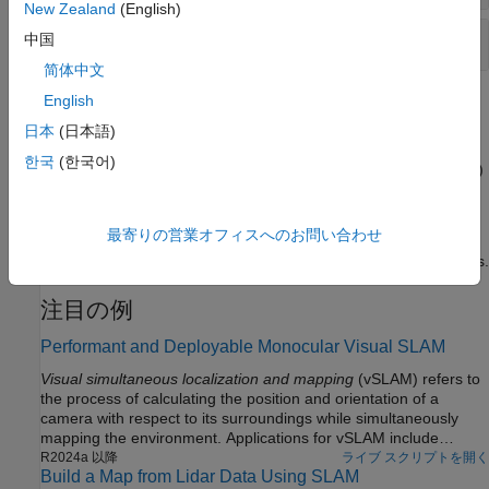
New Zealand
(English)
姿勢グラフ
中国
简体中文
English
トピック
日本
(日本語)
Choose SLAM Workflow Based on Sensor Data
한국
(한국어)
Choose the right simultaneous localization and mapping (SLAM)
workflow and find topics, examples, and supported features.
最寄りの営業オフィスへのお問い合わせ
Factor Graph for SLAM
Learn about factor graph and how it use it for SLAM applications.
注目の例
Performant and Deployable Monocular Visual SLAM
Visual simultaneous localization and mapping
(vSLAM) refers to
the process of calculating the position and orientation of a
camera with respect to its surroundings while simultaneously
mapping the environment. Applications for vSLAM include
augmented reality, robotics, and autonomous driving. In this
R2024a 以降
ライブ スクリプトを開く
Build a Map from Lidar Data Using SLAM
example, the algorithm uses only visual inputs from the camera.