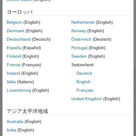
い。
モーション プランニング
コードの生成と展開
ヨーロッパ
アプリ
Belgium
(English)
Netherlands
(English)
SLAM マップ
LiDAR ベースの SLAM を使用して 2 次元グ
Denmark
(English)
Norway
(English)
ビルダー
リッド マップを作成
Deutschland
(Deutsch)
Österreich
(Deutsch)
関数
España
(Español)
Portugal
(English)
Finland
(English)
Sweden
(English)
すべて展開する
France
(Français)
Switzerland
Visual SLAM
Ireland
(English)
Deutsch
Italia
(Italiano)
English
EKF SLAM
Luxembourg
(English)
Français
United Kingdom
(English)
2 次元 LiDAR SLAM
アジア太平洋地域
Australia
(English)
ファクター グラフ (マルチセンサー SLAM フレ
ームワーク)
India
(English)