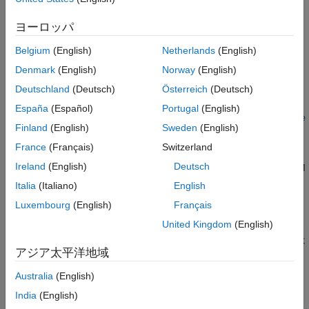
参考
作成
ヨーロッパ
構文
Belgium
(English)
Netherlands
(English)
slamObj = ekfSLAM
Denmark
(English)
Norway
(English)
slamObj = ekfSLAM(Name,Value)
Deutschland
(Deutsch)
Österreich
(Deutsch)
slamObj = ekfSLAM('MaxNumLandmark',N,Name,Value)
slamObj =
España
(Español)
Portugal
(English)
ekfSLAM('MaxNumLandmark',N,‘MaxNumPoseStored’,M,Name,Value
Finland
(English)
Sweden
(English)
)
説明
France
(Français)
Switzerland
Ireland
(English)
Deutsch
は、既定のプロパティを使用して EKF SLAM
= ekfSLAM
slamObj
オブジェクトを作成します。
Italia
(Italiano)
English
Luxembourg
(English)
Français
は、前述した構文の入力引数の
= ekfSLAM(
)
slamObj
Name,Value
United Kingdom
(English)
任意の組み合わせに加え、1 つ以上の名前と値のペアの引数を使
用してプロパティを設定します。指定されていないプロパティは
アジア太平洋地域
すべて既定値になります。
Australia
(English)
例
India
(English)