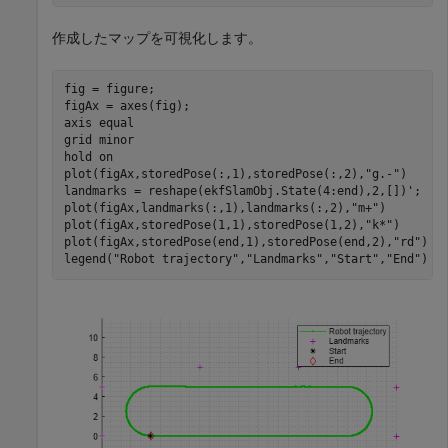
作成したマップを可視化します。
fig = figure;

figAx = axes(fig);

axis 
equal
grid 
minor
hold 
on
plot(figAx,storedPose(:,1),storedPose(:,2),
"g.-"
)

landmarks = reshape(ekfSlamObj.State(4:end),2,[])';

plot(figAx,landmarks(:,1),landmarks(:,2),
"m+"
)

plot(figAx,storedPose(1,1),storedPose(1,2),
"k*"
)

plot(figAx,storedPose(end,1),storedPose(end,2),
"rd"
)

legend(
"Robot trajectory"
,
"Landmarks"
,
"Start"
,
"End"
)