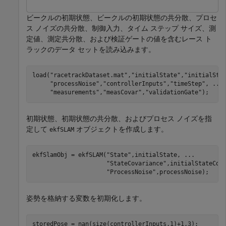
ビークルの初期状態、ビークルの初期状態の共分散、プロセ
ス ノイズの共分散、制御入力、タイム ステップ サイズ、測
定値、測定共分散、および検証ゲートの値を含むレース ト
ラックのデータ セットを読み込みます。
load(
"racetrackDataset.mat"
,
"initialState"
,
"initialSta
"processNoise"
,
"controllerInputs"
,
"timeStep"
, 
...
"measurements"
,
"measCovar"
,
"validationGate"
);
初期状態、初期状態の共分散、およびプロセス ノイズを指
定して
オブジェクトを作成します。
ekfSLAM
ekfSlamObj = ekfSLAM(
"State"
,initialState, 
...
"StateCovariance"
,initialStateCov
"ProcessNoise"
,processNoise);
姿勢を格納する変数を初期化します。
storedPose = nan(size(controllerInputs,1)+1,3);
