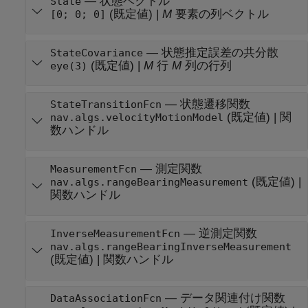
—
状態ベクトル
State
(既定値) |
M
要素の列ベクトル
[0; 0; 0]
—
状態推定誤差の共分散
StateCovariance
(既定値) |
M
行
M
列の行列
eye(3)
—
状態遷移関数
StateTransitionFcn
(既定値) |
関
nav.algs.velocityMotionModel
数ハンドル
—
測定関数
MeasurementFcn
(既定値) |
nav.algs.rangeBearingMeasurement
関数ハンドル
—
逆測定関数
InverseMeasurementFcn
nav.algs.rangeBearingInverseMeasurement
(既定値) |
関数ハンドル
—
データ関連付け関数
DataAssociationFcn