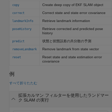
Create deep copy of EKF SLAM object
copy
Correct state and state error covariance
correct
Retrieve landmark information
landmarkInfo
Retrieve corrected and predicted pose
poseHistory
history
状態と状態誤差の共分散の予測
predict
Remove landmark from state vector
removeLandmark
Reset state and state estimation error
reset
covariance
例
すべて折りたたむ
拡張カルマン フィルターを使用したランドマー
ク SLAM の実行