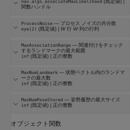
(既定値) |
nav.algs.associateMaxLikelihood
関数ハンドル
—
プロセス ノイズの共分散
ProcessNoise
(既定値) |
W
行
W
列の行列
eye(2)
—
関連付けをチェック
MaxAssociationRange
するランドマークの最大範囲
(既定値) |
正の整数
inf
—
状態ベクトル内のランドマ
MaxNumLandmark
ークの最大数
(既定値) |
正の整数
inf
—
姿勢履歴の最大サイズ
MaxNumPoseStored
(既定値) |
正の整数
inf
オブジェクト関数