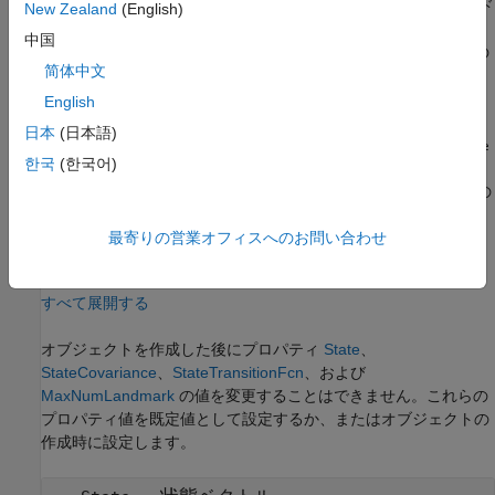
は、コード
= ekfSLAM(
,N,
)
slamObj
'MaxNumLandmark'
Name,Value
New Zealand
(English)
生成時に状態ベクトルで受け入れ可能なランドマーク数の上限
N
中国
を指定します。このランドマーク数の制限は、コード生成時にの
简体中文
み適用されます。
English
=
slamObj
日本
(日本語)
ekfSLAM(
,N,
,M,
'MaxNumLandmark'
‘MaxNumPoseStored’
Name,Value
한국
(한국어)
は、コード生成時に状態ベクトルに含まれるランドマークの最
)
大数
と共に、姿勢履歴の最大サイズ
を指定します。これらの
N
M
制限は、コード生成時にのみ適用されます。
最寄りの営業オフィスへのお問い合わせ
プロパティ
すべて展開する
オブジェクトを作成した後にプロパティ
State
、
StateCovariance
、
StateTransitionFcn
、および
MaxNumLandmark
の値を変更することはできません。これらの
プロパティ値を既定値として設定するか、またはオブジェクトの
作成時に設定します。