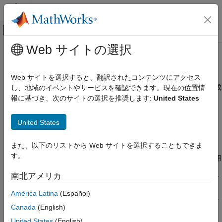
コンテンツへスキップ
MATLAB ヘルプ センター
オフキャンバス ナビゲーション メ
メインコンテンツ
Web サイトの選択
ドキュメンテーションのホーム
ekfSLAM
ロボティクスおよび自律システム
Web サイトを選択すると、翻訳されたコンテンツにアクセス
拡張カルマン フィルターを使用した自己位置推定と環境地図作成
し、地域のイベントやサービスを確認できます。現在の位置情
Navigation Toolbox
の同時実行
報に基づき、次のサイトの選択を推奨します:
United States
SLAM
R2021b 以降
このページをすべて展開する
ekfSLAM
United States
項目一覧
説明
また、以下のリストから Web サイトを選択することもできま
説明
す。
オブジェクトは、拡張カルマン フィルター (EKF) を使用
作成
ekfSLAM
して自己位置推定と環境地図作成の同時実行 (SLAM) を行いま
プロパティ
南北アメリカ
す。環境から観測されたランドマークを取り込んで既知のランド
オブジェクト関数
マークと比較し、関連付けと新しいランドマークを検出します。
América Latina
(Español)
例
関連付けを使用して状態と状態の共分散を補正します。新しいラ
拡張機能
Canada
(English)
ンドマークは状態ベクトル内で拡張されます。
バージョン履歴
United States
(English)