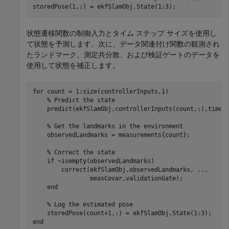
storedPose(1,:) = ekfSlamObj.State(1:3);
状態遷移関数の制御入力とタイム ステップ サイズを使用し
て状態を予測します。次に、データ関連付け関数の観測され
たランドマーク、測定共分散、および検証ゲートのデータを
使用して状態を補正します。
for
 count = 1:size(controllerInputs,1)

% Predict the state
    predict(ekfSlamObj,controllerInputs(count,:),timeSt
% Get the landmarks in the environment
    observedLandmarks = measurements{count};

% Correct the state
if
 ~isempty(observedLandmarks)

        correct(ekfSlamObj,observedLandmarks, 
...
                measCovar,validationGate);

end
% Log the estimated pose
end