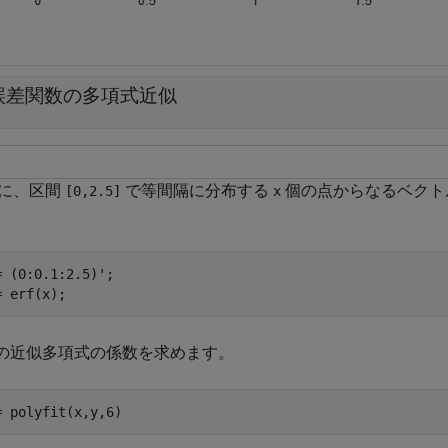
誤差関数の多項式近似
に、区間
で等間隔に分布する
個の点からなるベクト
[0,2.5]
x
= (0:0.1:2.5)';

= erf(x);
次の近似多項式の係数を求めます。
= polyfit(x,y,6)