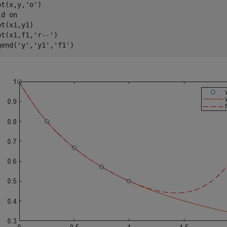
ot(x,y,
'o'
)

ld 
on
t(x1,y1)

ot(x1,f1,
'r--'
)

gend(
'y'
,
'y1'
,
'f1'
)