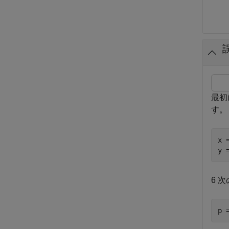
最初
す。
x 
y 
6 
p 