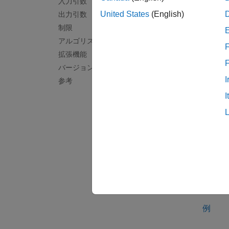
入力引数
United States
(English)
出力引数
制限
アルゴリズム
F
例
拡張機能
バージョン履歴
[
,
] 
p
S
I
参考
I
例
[
,
,
p
S
mu
両方の
ます。
れが以
例