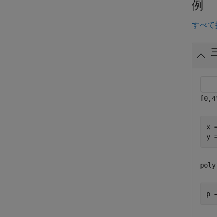
例
すべて
[0,4
x 
y 
poly
p 