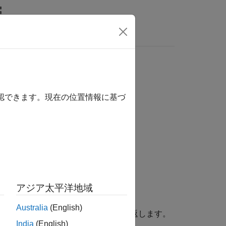
wers
確認できます。現在の位置情報に基づ
アジア太平洋地域
Australia
(English)
近似となる
次の多項式
の係数を返します。
n
p(x)
India
(English)