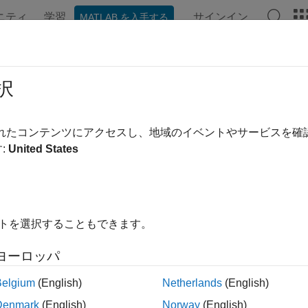
ニティ
学習
サインイン
MATLAB を入手する
ンテーション
例
関数
アプリ
ビデオ
MATLAB Ans
fit
択
の曲線近似
されたコンテンツにアクセスし、地域のイベントやサービスを
:
United States
内をすべて折りたたむ
lyfit(x,y,n)
イトを選択することもできます。
= polyfit(x,y,n)
u] = polyfit(x,y,n)
ヨーロッパ
Belgium
(English)
Netherlands
(English)
は、
のデータに対して (最小二乗的に) 最適な
yfit(
,
,
)
y
x
y
n
Denmark
(English)
Norway
(English)
うに、
の係数は降べきの順で、
の長さは
になります。