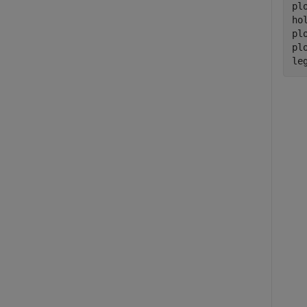
pl
ho
plo
pl
le