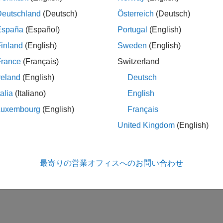
p
p
n+1
Deutschland
(Deutsch)
Österreich
(Deutsch)
p
(
x
)
=
p
1
x
n
+
p
2
x
n
−
1
+
...
+
p
n
x
España
(Español)
Portugal
(English)
inland
(English)
Sweden
(English)
France
(Français)
Switzerland
は、誤差推定を得るために
への入力
= polyfit(
,
,
)
polyval
x
y
n
reland
(English)
Deutsch
talia
(Italiano)
English
Luxembourg
(English)
Français
は、センタリングとスケーリングを実行し
] = polyfit(
,
,
)
x
y
n
United Kingdom
(English)
数値特性を改善します。この構文はさらに、センタリングとスケ
は
で、
は
です。これらの値を使用
mu(1)
mean(x)
mu(2)
std(x)
下の単位標準偏差をもつようにスケーリングします。
最寄りの営業オフィスへのお問い合わせ
x
^
=
x
−
x
¯
σ
x
.