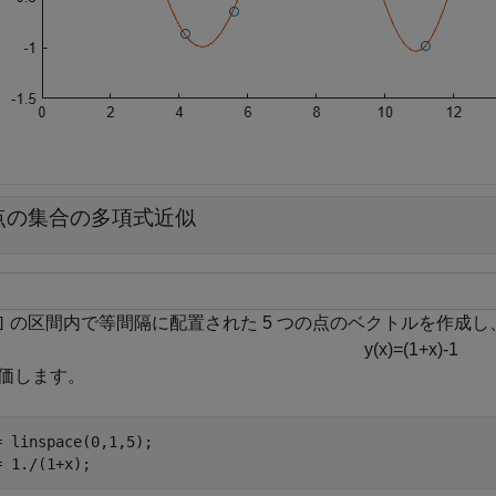
点の集合の多項式近似
の区間内で等間隔に配置された 5 つの点のベクトルを作成し
]
y
(
x
)
=
(
1
+
x
)
-
1
価します。
= linspace(0,1,5);

= 1./(1+x);