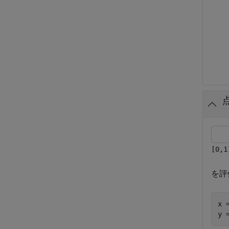
[0,1
を評
x 
y 