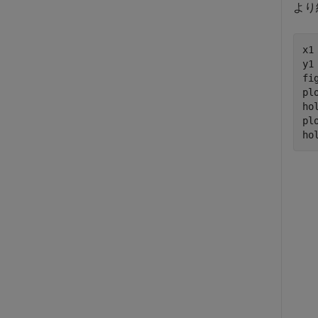
より
x1
y1
fig
pl
ho
plo
ho