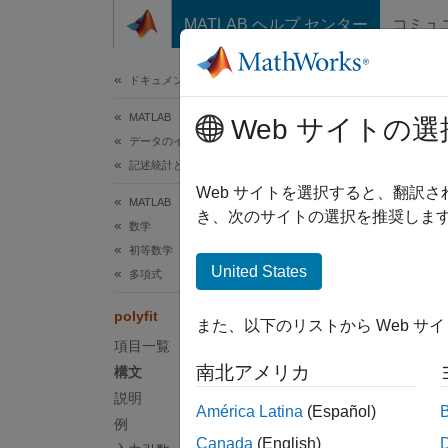
コンテンツへスキップ
MATLAB ヘルプ センター
コミュ
ドキュメ
ドキュメンテーションのホーム
MATLAB
poly
Web サイトの選
データのインポートと解析
記述統計と洞察
多項式
Web サイトを選択すると、翻訳
MATLAB
き、次のサイトの選択を推奨します
数学
ページ
初等数学
構文
United States
多項式
p = po
polyfit
また、以下のリストから Web サ
[p,S] 
項目一覧
[p,S,m
南北アメリカ
構文
説明
説明
América Latina
(Español)
例
= pol
p
Canada
(English)
次のよ