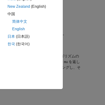
New Zealand
(English)
+
p
n
+
1
.
中国
简体中文
English
として使用可能な構造体
も返します。
S
日本
(日本語)
한국
(한국어)
て、多項式アルゴリズムと近似アルゴリズムの
ーリングの値をもつ 2 要素ベクトル
を返し
mu
して、
は
をゼロにセンタリングし、そ
polyfit
x