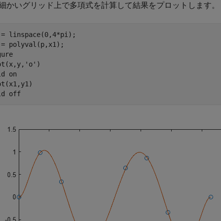
細かいグリッド上で多項式を計算して結果をプロットします。
 = linspace(0,4*pi);

 = polyval(p,x1);

ure

ot(x,y,
'o'
)

ld 
on
t(x1,y1)

ld 
off