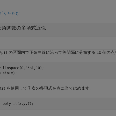
折りたたむ
三角関数の多項式近似
の区間内で正弦曲線に沿って等間隔に分布する 10 個の
*pi]
= linspace(0,4*pi,10);

= sin(x);
を使用して 7 次の多項式を点に当てはめます。
fit
= polyfit(x,y,7);