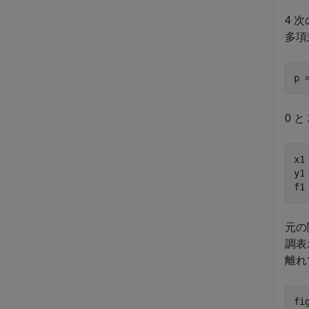
4 
多項
p 
0 
x1
y1
f1
元の
調表
離れ
fig