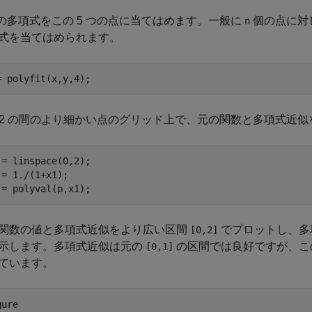
次の多項式をこの 5 つの点に当てはめます。一般に
個の点に対
n
式を当てはめられます。
= polyfit(x,y,4);
と 2 の間のより細かい点のグリッド上で、元の関数と多項式近
 = linspace(0,2);

 = 1./(1+x1);

 = polyval(p,x1);
関数の値と多項式近似をより広い区間
でプロットし、多
[0,2]
示します。多項式近似は元の
の区間では良好ですが、こ
[0,1]
ています。
ure
