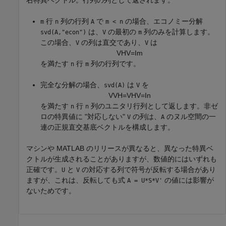
右特異ベクトル。行列の列として返されます。
行
列の行列
で
の場合、エコノミー分解
m
n
A
m < n
は、
の最初の
列のみを計算します。
svd(A,"econ")
V
m
この場合、
の列は直交であり、
は
V
V
V
H
V
=
I
m
を満たす
行
列の行列です。
n
m
完全な分解の場合、
は
を
svd(A)
V
V
V
H
=
V
H
V
=
I
n
を満たす
行
列のユニタリ行列として返します。非ゼ
n
n
ロの特異値に "対応しない"
の列は、
のヌル空間の一
V
A
連の正規直交基底ベクトルを構成します。
マシンや MATLAB のリリースが異なると、異なった特異ベ
クトルが生成されることがありますが、数値的にはいずれも
正確です。
と
の対応する列で符号が反転する場合があり
U
V
ますが、これは、反転しても式
の値には影響が
A = U*S*V'
ないためです。