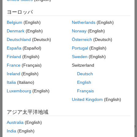
参考
例
ヨーロッパ
は、
となるように、行列
の特異
[
,
,
] = svd(
)
A = U*S*V'
A
U
S
V
A
Belgium
(English)
Netherlands
(English)
値分解を実行します。
Denmark
(English)
Norway
(English)
例
Deutschland
(Deutsch)
Österreich
(Deutsch)
España
(Español)
Portugal
(English)
は、前述の出力引数のいずれかの組み合
[
___
] = svd(
,"econ")
A
わせを使用して、
のエコノミーサイズの分解を生成します。
A
A
Finland
(English)
Sweden
(English)
が
行
列の行列である場合、次のようになります。
m
n
France
(Français)
Switzerland
Ireland
(English)
Deutsch
—
の最初の
列のみが計算され、
は
行
列にな
m > n
U
n
S
n
n
ります。
Italia
(Italiano)
English
Luxembourg
(English)
Français
—
は
と等価です。
m = n
svd(A,"econ")
svd(A)
United Kingdom
(English)
—
の最初の
列のみが計算され、
は
行
列にな
m < n
V
m
S
m
m
アジア太平洋地域
ります。
Australia
(English)
エコノミーサイズの分解により、特異値の対角行列
にある余分
S
India
(English)
なゼロの行または列が、式
でこれらのゼロに乗算さ
A = U*S*V'