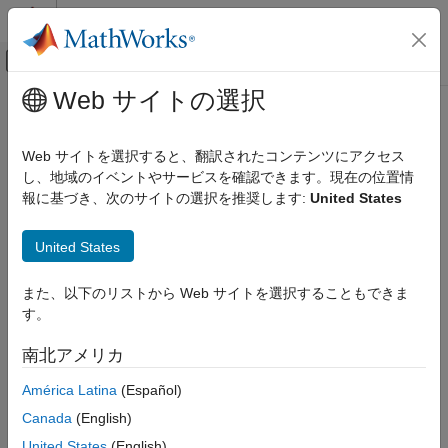
コンテンツへスキップ
MATLAB ヘルプ センター
オフキャンバス ナビゲーション メ
メインコンテンツ
Web サイトの選択
ドキュメンテーションのホーム
svd
MATLAB
Web サイトを選択すると、翻訳されたコンテンツにアクセス
数学
特異値分解
し、地域のイベントやサービスを確認できます。現在の位置情
線形代数
報に基づき、次のサイトの選択を推奨します:
United States
ページ内をすべて折りたたむ
svd
構文
United States
項目一覧
S = svd(A)
構文
また、以下のリストから Web サイトを選択することもできま
[U,S,V] = svd(A)
説明
す。
[
___
] = svd(A,"econ")
例
[
___
] = svd(A,0)
南北アメリカ
入力引数
[
___
] = svd(
___
,outputForm)
出力引数
説明
América Latina
(Español)
拡張機能
Canada
(English)
は、行列
の
特異値
を降順で返します。
= svd(
)
A
S
A
バージョン履歴
United States
(English)