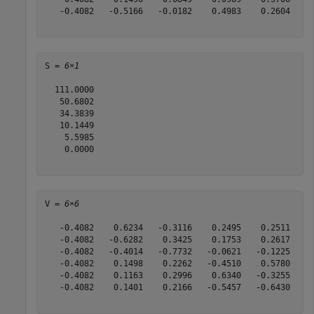
   -0.4082   -0.5166   -0.0182    0.4983    0.2604    0
S = 
6×1
  111.0000

   50.6802

   34.3839

   10.1449

    5.5985

    0.0000

V = 
6×6
   -0.4082    0.6234   -0.3116    0.2495    0.2511    0
   -0.4082   -0.6282    0.3425    0.1753    0.2617    0
   -0.4082   -0.4014   -0.7732   -0.0621   -0.1225   -0
   -0.4082    0.1498    0.2262   -0.4510    0.5780   -0
   -0.4082    0.1163    0.2996    0.6340   -0.3255   -0
   -0.4082    0.1401    0.2166   -0.5457   -0.6430    0