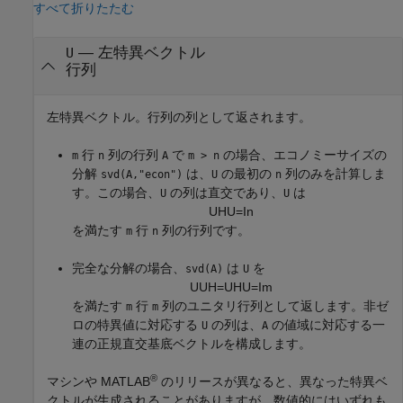
すべて折りたたむ
— 左特異ベクトル
U
行列
左特異ベクトル。行列の列として返されます。
行
列の行列
で
の場合、エコノミーサイズの
m
n
A
m > n
分解
は、
の最初の
列のみを計算しま
svd(A,"econ")
U
n
す。この場合、
の列は直交であり、
は
U
U
U
H
U
=
I
n
を満たす
行
列の行列です。
m
n
完全な分解の場合、
は
を
svd(A)
U
U
U
H
=
U
H
U
=
I
m
を満たす
行
列のユニタリ行列として返します。非ゼ
m
m
ロの特異値に対応する
の列は、
の値域に対応する一
U
A
連の正規直交基底ベクトルを構成します。
®
マシンや MATLAB
のリリースが異なると、異なった特異ベ
クトルが生成されることがありますが、数値的にはいずれも