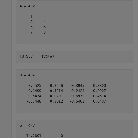
A = 
4×2
     1     2

     3     4

     5     6

     7     8

[U,S,V] = svd(A)
U = 
4×4
   -0.1525   -0.8226   -0.3945   -0.3800

   -0.3499   -0.4214    0.2428    0.8007

   -0.5474   -0.0201    0.6979   -0.4614

   -0.7448    0.3812   -0.5462    0.0407

S = 
4×2
   14.2691         0
