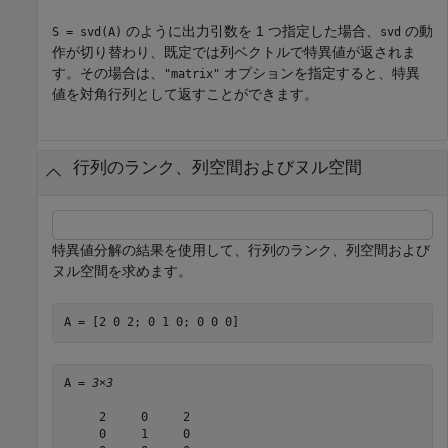
のように出力引数を 1 つ指定した場合、
の動
S = svd(A)
svd
作が切り替わり、既定では列ベクトルで特異値が返されま
す。その場合は、
オプションを指定すると、特異
"matrix"
値を対角行列として返すことができます。
行列のランク、列空間およびヌル空間
特異値分解の結果を使用して、行列のランク、列空間および
ヌル空間を求めます。
A = [2 0 2; 0 1 0; 0 0 0]
A = 
3×3
     2     0     2

     0     1     0
