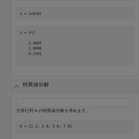
s = svd(A)
s = 
3×1
    2.4605

    1.6996

    0.2391

特異値分解
方形行列
の特異値分解を求めます。
A
A = [1 2; 3 4; 5 6; 7 8]