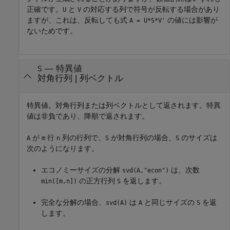
正確です。
と
の対応する列で符号が反転する場合があり
U
V
ますが、これは、反転しても式
の値には影響が
A = U*S*V'
ないためです。
— 特異値
S
対角行列 | 列ベクトル
特異値。対角行列または列ベクトルとして返されます。特異
値は非負であり、降順で返されます。
が
行
列の行列で、
が対角行列の場合、
のサイズは
A
m
n
S
S
次のようになります。
エコノミーサイズの分解
は、次数
svd(A,"econ")
の正方行列
を返します。
min([m,n])
S
完全な分解の場合、
は
と同じサイズの
を返
svd(A)
A
S
します。