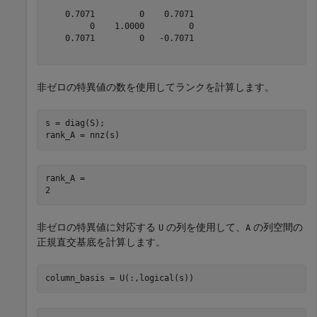
    0.7071         0    0.7071

         0    1.0000         0

    0.7071         0   -0.7071

非ゼロの特異値の数を使用してランクを計算します。
s = diag(S);

rank_A = nnz(s)
rank_A = 

非ゼロの特異値に対応する
の列を使用して、
の列空間の
U
A
正規直交基底を計算します。
column_basis = U(:,logical(s))