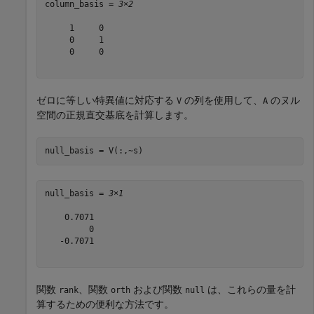
column_basis = 
3×2
     1     0

     0     1

     0     0

ゼロに等しい特異値に対応する
の列を使用して、
のヌル
V
A
空間の正規直交基底を計算します。
null_basis = V(:,~s)
null_basis = 
3×1
    0.7071

         0

   -0.7071

関数
、関数
および関数
は、これらの量を計
rank
orth
null
算するための便利な方法です。