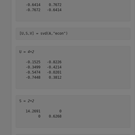
   -0.6414    0.7672

   -0.7672   -0.6414

[U,S,V] = svd(A,
"econ"
)
U = 
4×2
   -0.1525   -0.8226

   -0.3499   -0.4214

   -0.5474   -0.0201

   -0.7448    0.3812

S = 
2×2
   14.2691         0

         0    0.6268
