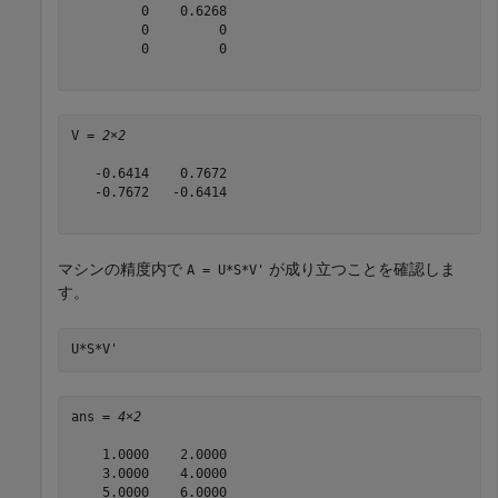
         0    0.6268

         0         0

         0         0

V = 
2×2
   -0.6414    0.7672

   -0.7672   -0.6414

マシンの精度内で
が成り立つことを確認しま
A = U*S*V'
す。
U*S*V'
ans = 
4×2
    1.0000    2.0000

    3.0000    4.0000

    5.0000    6.0000
