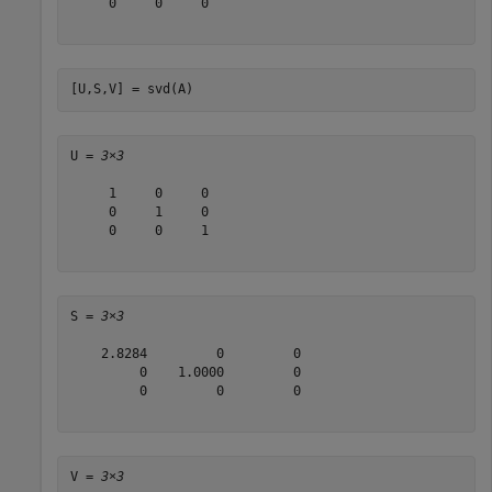
     0     0     0

[U,S,V] = svd(A)
U = 
3×3
     1     0     0

     0     1     0

     0     0     1

S = 
3×3
    2.8284         0         0

         0    1.0000         0

         0         0         0

V = 
3×3