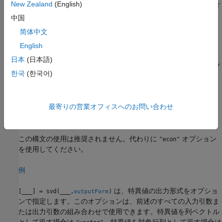
れる
または
の列とともに削除されます。これらのゼロと列を
New Zealand
(English)
U
V
削除すると、分解の精度を損なわずに、実行時間を改善してスト
中国
レージ要件を低減することができます。
简体中文
例
English
日本
(日本語)
は、
行
列の行列
について、異なるエコノ
[
___
] = svd(
,0)
m
n
A
A
한국
(한국어)
ミーサイズの分解を出力します。
—
は
と等価です。
m > n
svd(A,0)
svd(A,"econ")
最寄りの営業オフィスへのお問い合わせ
—
は
と等価です。
m <= n
svd(A,0)
svd(A)
この構文の使用は推奨されません。代わりに
オプション
"econ"
を使用してください。
例
は、特異値の出力形式をオプショ
[
___
] = svd(
___
,
)
outputForm
ンで指定します。このオプションは、前述のすべての入力引数ま
たは出力引数の組み合わせで使用できます。特異値を列ベクトル
として返す場合は
、特異値を対角行列として返す場合は