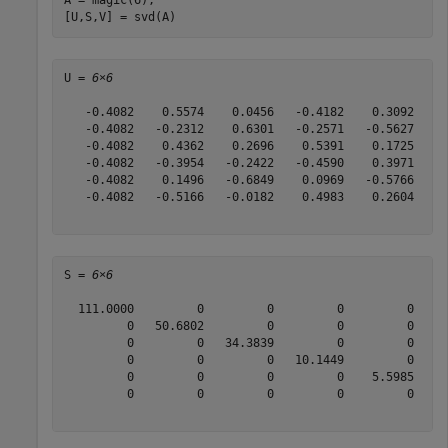
A = magic(6);

[U,S,V] = svd(A)
U = 
6×6
   -0.4082    0.5574    0.0456   -0.4182    0.3092    0
   -0.4082   -0.2312    0.6301   -0.2571   -0.5627    0
   -0.4082    0.4362    0.2696    0.5391    0.1725   -0
   -0.4082   -0.3954   -0.2422   -0.4590    0.3971   -0
   -0.4082    0.1496   -0.6849    0.0969   -0.5766    0
   -0.4082   -0.5166   -0.0182    0.4983    0.2604    0
S = 
6×6
  111.0000         0         0         0         0     
         0   50.6802         0         0         0     
         0         0   34.3839         0         0     
         0         0         0   10.1449         0     
         0         0         0         0    5.5985     
         0         0         0         0         0    0