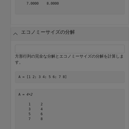
    7.0000    8.0000

エコノミーサイズの分解
方形行列の完全な分解とエコノミーサイズの分解を計算しま
す。
A = [1 2; 3 4; 5 6; 7 8]
A = 
4×2
     1     2

     3     4

     5     6

     7     8
