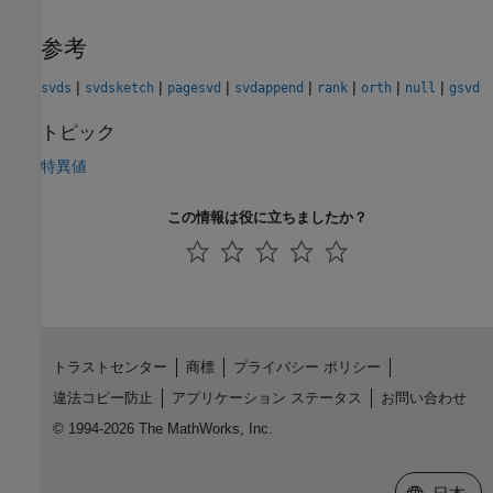
参考
|
|
|
|
|
|
|
svds
svdsketch
pagesvd
svdappend
rank
orth
null
gsvd
トピック
特異値
この情報は役に立ちましたか？
トラストセンター
商標
プライバシー ポリシー
違法コピー防止
アプリケーション ステータス
お問い合わせ
© 1994-2026 The MathWorks, Inc.
Web サイ