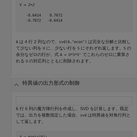
V = 
2×2
   -0.6414    0.7672

   -0.7672   -0.6414

は 4 行 2 列なので、
は完全な分解と比較し
A
svd(A,"econ")
て少ない列を
に、少ない行を
にそれぞれ返します。
の
U
S
S
余分なゼロの行が、式
でこれらのゼロに乗算さ
A = U*S*V'
れる
の対応列とともに削除されます。
U
特異値の出力形式の制御
6 行 6 列の魔方陣行列を作成し、SVD を計算します。既定
では、出力を複数指定した場合、
は特異値を対角行列と
svd
して返します。