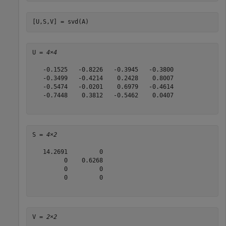
[U,S,V] = svd(A)
U = 
4×4
   -0.1525   -0.8226   -0.3945   -0.3800

   -0.3499   -0.4214    0.2428    0.8007

   -0.5474   -0.0201    0.6979   -0.4614

   -0.7448    0.3812   -0.5462    0.0407

S = 
4×2
   14.2691         0

         0    0.6268

         0         0

         0         0

V = 
2×2