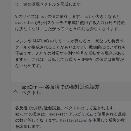
て一連の基底ベクトルを形成します。
のサイズは
の値に依存します。
が大きくなると、
V
tol
tol
が行列スケッチの形成に使用する入力行列の特徴
svdsketch
は少なくなり、したがって
と
の列も少なくなります。
U
V
マシンや MATLAB のリリースが異なると、異なった特異ベ
クトルが生成されることがありますが、数値的にはいずれも
正確です。
と
の対応する列で符号が反転する場合があり
U
V
ますが、これは、反転しても式
の値には影響が
A = U*S*V'
ないためです。
— 各反復での相対近似誤差
apxErr
ベクトル
各反復での相対近似誤差。ベクトルとして返されます。
の長さは、
アルゴリズムで使用される反復
apxErr
svdsketch
の数と等しくなります。
を使用して反復の数
MaxIterations
を調整します。