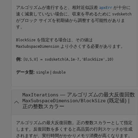
アルゴリズムが進行すると、相対近似誤差
が十分に
apxErr
速く減衰していない場合に、収束を早めるために
svdsketch
がブロック サイズを初期値から調整する可能性がありま
す。
を指定する場合は、その値は
BlockSize
より小さくする必要があります。
MaxSubspaceDimension
例:
[U,S,V] = svdsketch(A,1e-7,'BlockSize',10)
データ型:
|
single
double
—
アルゴリズムの最大反復回数
MaxIterations
(既定値) |
MaxSubspaceDimension/BlockSize
正の整数スカラー
アルゴリズムの最大反復回数。正の整数スカラーとして指定
します。反復回数を多くすると高品質の行列スケッチが生成
されますが、実行時間がかかりメモリ消費が高くなります。