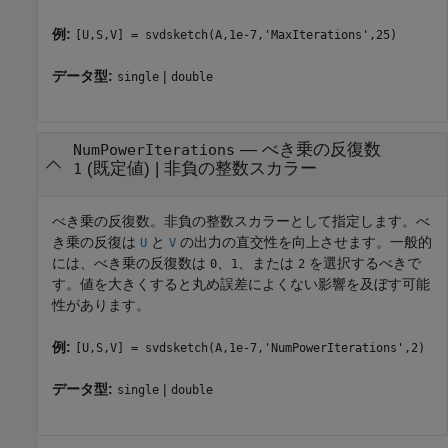
例:
[U,S,V] = svdsketch(A,1e-7,'MaxIterations',25)
データ型:
|
single
double
—
べき乗の反復数
NumPowerIterations
(既定値) |
非負の整数スカラー
1
べき乗の反復数。非負の整数スカラーとして指定します。べ
き乗の反復は
と
の出力の直交性を向上させます。一般的
U
V
には、べき乗の反復数は
、
、または
を選択するべきで
0
1
2
す。値を大きくすると丸め誤差によくない影響を及ぼす可能
性があります。
例:
[U,S,V] = svdsketch(A,1e-7,'NumPowerIterations',2)
データ型:
|
single
double