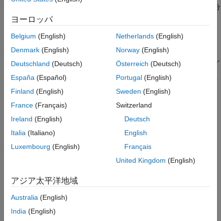
アルゴリズム
これにより、
を使用する場合と比較して、大きな行列の部分
svds
参照
的な SVD の計算がより高速に可能になります。
ヨーロッパ
拡張機能
Belgium
(English)
Netherlands
(English)
バージョン履歴
例
参考
Denmark
(English)
Norway
(English)
は行列スケッチの許容誤差を指定し
[
,
,
] = svdsketch(
,
)
U
S
V
A
tol
Deutschland
(Deutsch)
Österreich
(Deutsch)
ます。
は
を使用して、行列スケッチの近似のラン
svdsketch
tol
España
(Español)
Portugal
(English)
クを適応的に決定します。許容誤差が大きくなると、行列スケッ
チで使用される
の特徴が少なくなります。
A
Finland
(English)
Sweden
(English)
France
(Français)
Switzerland
例
Ireland
(English)
Deutsch
は、1 つ以上の
[
,
,
] = svdsketch(
,
,
)
U
S
V
A
tol
Name,Value
Italia
(Italiano)
English
のペアの引数を使用して追加オプションを指定しま
Name,Value
Luxembourg
(English)
Français
す。たとえば、
とスカラーを指定して、行列ス
'MaxIterations'
United Kingdom
(English)
ケッチの形成に使用される反復の回数を調整できます。
アジア太平洋地域
例
Australia
(English)
はさらに、それぞれの反復で
[
,
,
,
] = svdsketch(
___
)
U
S
V
apxErr
India
(English)
の相対近似誤差
を含むベ
norm(U*S*V'-A,'fro')/norm(A,'fro')