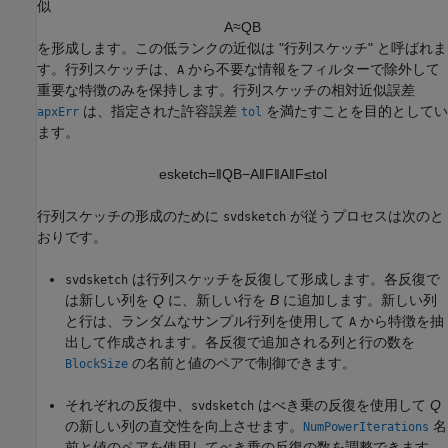
似
A
≈
Q
B
を形成します。この低ランクの近似は "行列スケッチ"
と呼ばれま
す。行列スケッチは、
から不要な情報をフィルターで除外して
A
重要な特徴のみを保持します。行列スケッチの相対近似誤差
は、指定された許容誤差
を満たすことを目的としてい
apxErr
tol
ます。
e
sketch
=
‖
Q
B
−
A
‖
F
‖
A
‖
F
≤
t
o
l
行列スケッチの形成のために
が従うプロセスは次のと
svdsketch
おりです。
は行列スケッチを反復して形成します。各反復で
svdsketch
は新しい列を
Q
に、新しい行を
B
に追加します。新しい列
と行は、ランダムなサンプル行列を使用して
から特徴を抽
A
出して作成されます。各反復で追加される列と行の数を
の名前と値のペアで制御できます。
BlockSize
それぞれの反復中、
はべき乗の反復を使用して
Q
svdsketch
の新しい列の直交性を向上させます。
名
NumPowerIterations
前と値のペアを使用してべき乗の反復の数を調整できます。