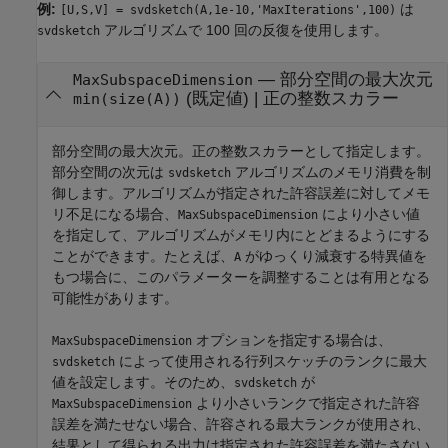
例:
は
[U,S,V] = svdsketch(A,1e-10,'MaxIterations',100)
アルゴリズムで 100 回の反復を使用します。
svdsketch
—
部分空間の最大次元
MaxSubspaceDimension
(既定値) |
正の整数スカラー
min(size(A))
部分空間の最大次元。正の整数スカラーとして指定します。
部分空間の次元は
アルゴリズムのメモリ消費を制
svdsketch
御します。アルゴリズムが指定された許容誤差に対してメモ
リ不足になる場合、
により小さい値
MaxSubspaceDimension
を指定して、アルゴリズムがメモリ内にとどまるようにする
ことができます。たとえば、
がゆっくり減衰する特異値を
A
もつ場合に、このパラメーターを調整することは有用となる
可能性があります。
オプションを指定する場合は、
MaxSubspaceDimension
によって使用される行列スケッチのランクに最大
svdsketch
値を設定します。そのため、
が
svdsketch
より小さいランクで指定された許容
MaxSubspaceDimension
誤差を満たせない場合、許容される最大ランクが使用され、
結果として得られる出力は指定された許容誤差を満たさない