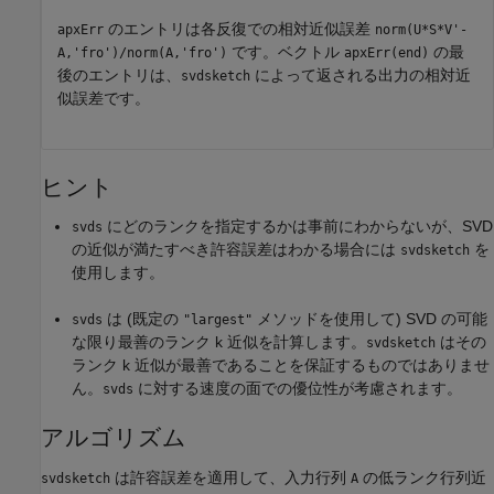
のエントリは各反復での相対近似誤差
apxErr
norm(U*S*V'-
です。ベクトル
の最
A,'fro')/norm(A,'fro')
apxErr(end)
後のエントリは、
によって返される出力の相対近
svdsketch
似誤差です。
ヒント
にどのランクを指定するかは事前にわからないが、SVD
svds
の近似が満たすべき許容誤差はわかる場合には
を
svdsketch
使用します。
は (既定の
メソッドを使用して) SVD の可能
svds
"largest"
な限り最善のランク k 近似を計算します。
はその
svdsketch
ランク k 近似が最善であることを保証するものではありませ
ん。
に対する速度の面での優位性が考慮されます。
svds
アルゴリズム
は許容誤差を適用して、入力行列
の低ランク行列近
svdsketch
A