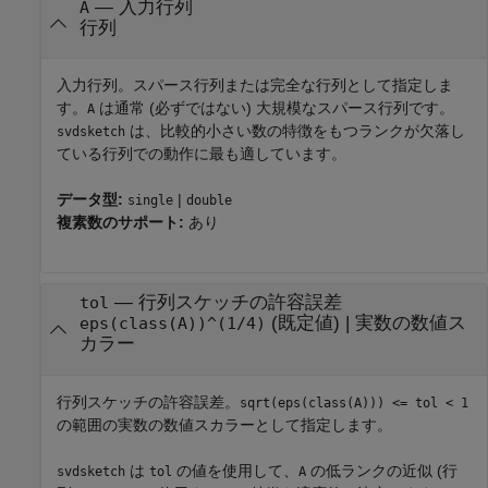
—
入力行列
A
行列
入力行列。スパース行列または完全な行列として指定しま
す。
は通常 (必ずではない) 大規模なスパース行列です。
A
は、比較的小さい数の特徴をもつランクが欠落し
svdsketch
ている行列での動作に最も適しています。
データ型:
|
single
double
複素数のサポート:
あり
—
行列スケッチの許容誤差
tol
(既定値) |
実数の数値ス
eps(class(A))^(1/4)
カラー
行列スケッチの許容誤差。
sqrt(eps(class(A))) <= tol < 1
の範囲の実数の数値スカラーとして指定します。
は
の値を使用して、
の低ランクの近似 (行
svdsketch
tol
A