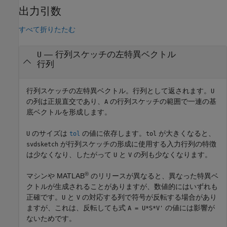
出力引数
すべて折りたたむ
— 行列スケッチの左特異ベクトル
U
行列
行列スケッチの左特異ベクトル。行列として返されます。
U
の列は正規直交であり、
の行列スケッチの範囲で一連の基
A
底ベクトルを形成します。
のサイズは
の値に依存します。
が大きくなると、
U
tol
tol
が行列スケッチの形成に使用する入力行列の特徴
svdsketch
は少なくなり、したがって
と
の列も少なくなります。
U
V
®
マシンや MATLAB
のリリースが異なると、異なった特異ベ
クトルが生成されることがありますが、数値的にはいずれも
正確です。
と
の対応する列で符号が反転する場合があり
U
V
ますが、これは、反転しても式
の値には影響が
A = U*S*V'
ないためです。