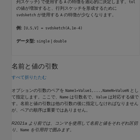
列スケッチ) で使用する
の特徴を適応的に決定します。
A
tol
の値が増加すると、行列スケッチを形成するために
が使用する
の特徴が少なくなります。
svdsketch
A
例:
[U,S,V] = svdsketch(A,1e-4)
データ型:
|
single
double
名前と値の引数
すべて折りたたむ
オプションの引数のペアを
とし
Name1=Value1,...,NameN=ValueN
て指定します。ここで、
は引数名で、
は対応する値で
Name
Value
す。名前と値の引数は他の引数の後に指定しなければなりません
が、ペアの順序は重要ではありません。
R2021a より前では、コンマを使用して名前と値をそれぞれ区切
り、
を引用符で囲みます。
Name