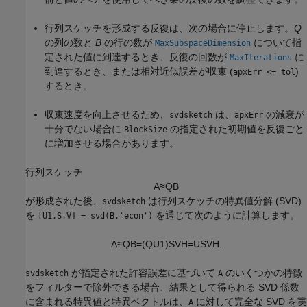
行列スケッチを形成する反復は、次の場合に停止します。
Q
の列の数と
B
の行の数が
について指
MaxSubspaceDimension
定された値に到達するとき、反復の回数が
に
MaxIterations
到達するとき、または相対近似誤差が収束 (
)
apxErr <= tol
するとき。
収束速度を向上させるため、
は、
の減衰が
svdsketch
apxErr
十分でない場合に
の指定された初期値を反復ごと
BlockSize
に増加させる場合があります。
行列スケッチ
A
≈
Q
B
が形成された後、
は行列スケッチの特異値分解 (SVD)
svdsketch
を
を通じて次のように計算します。
[U1,S,V] = svd(B,'econ')
A
≈
Q
B
=
(
Q
U
1
)
S
V
H
=
U
S
V
H
.
が指定された許容誤差に基づいて
のいくつかの特徴
svdsketch
A
をフィルターで除外できる場合、結果として得られる SVD 係数
に含まれる特異値と特異ベクトルは、
に対して完全な SVD を実
A