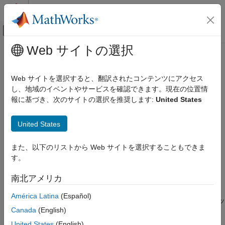
コンテンツへスキップ
MATLAB ヘルプ センター
オフキャンバス ナビゲーション メ
メインコンテンツ
Web サイトの選択
ドキュメンテーションのホーム
svdsketch
MATLAB
Web サイトを選択すると、翻訳されたコンテンツにアクセス
数学
低ランクの行列スケッチの SVD の計算
し、地域のイベントやサービスを確認できます。現在の位置情
線形代数
報に基づき、次のサイトの選択を推奨します:
United States
ページ内をすべて折りたたむ
svdsketch
構文
United States
項目一覧
[U,S,V] = svdsketch(A)
構文
また、以下のリストから Web サイトを選択することもできま
[U,S,V] = svdsketch(A,tol)
説明
す。
[U,S,V] = svdsketch(A,tol,Name,Value)
例
[U,S,V,apxErr] = svdsketch(
___
)
南北アメリカ
入力引数
説明
名前と値の引数
América Latina
(Español)
は、入力行列
の低ランクの行列スケッ
[
,
,
] = svdsketch(
)
A
U
S
V
A
出力引数
Canada
(English)
チの特異値分解 (SVD) を返します。行列スケッチは、
(許容誤
A
ヒント
差まで) の最も重要な特徴のみを反映する低ランクの近似です。
United States
(English)