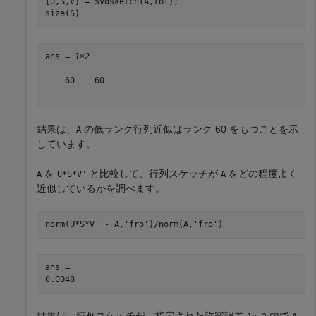
[U,S,V] = svdsketch(A,tol);

size(S)
ans = 
1×2
    60    60

結果は、
の低ランク行列近似はランク 60 をもつことを示
A
しています。
を
と比較して、行列スケッチが
をどの程度よく
A
U*S*V'
A
近似しているかを調べます。
norm(U*S*V' - A,
'fro'
)/norm(A,
'fro'
)
ans = 

結果は、行列スケッチが、指定された許容誤差
内で