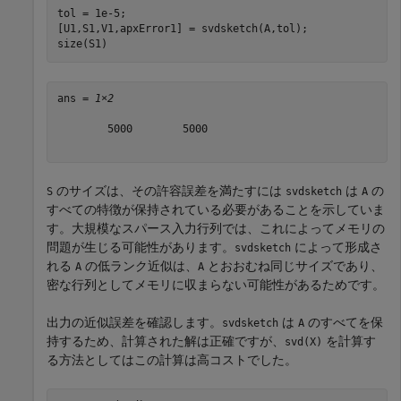
tol = 1e-5;

[U1,S1,V1,apxError1] = svdsketch(A,tol);

size(S1)
ans = 
1×2
        5000        5000

のサイズは、その許容誤差を満たすには
は
の
S
svdsketch
A
すべての特徴が保持されている必要があることを示していま
す。大規模なスパース入力行列では、これによってメモリの
問題が生じる可能性があります。
によって形成さ
svdsketch
れる
の低ランク近似は、
とおおむね同じサイズであり、
A
A
密な行列としてメモリに収まらない可能性があるためです。
出力の近似誤差を確認します。
は
のすべてを保
svdsketch
A
持するため、計算された解は正確ですが、
を計算す
svd(X)
る方法としてはこの計算は高コストでした。