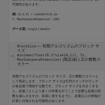
可能性があります。
例:
[U,S,V] = svdsketch(A,1e-
7,'MaxSubspaceDimension',150)
データ型:
|
single
double
—
初期アルゴリズムのブロック サ
BlockSize
イズ
min(max(floor(0.1*size(A,1)), 5),
(既定値) |
正の整数ス
MaxSubspaceDimension)
カラー
初期アルゴリズムのブロック サイズ。正の整数スカラーと
して指定します。ブロック サイズは行列スケッチのランク
が各反復で増加する数です。ブロック サイズを大きくする
と、反復ごとにより多くの作業を行うことで必要な反復の回
数を減らせますが、収束に達するまでに、必要以上の情報が
計算に付加される可能性があります。