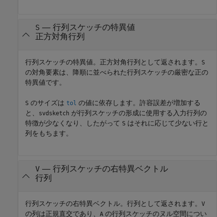
— 行列スケッチの特異値
S
正方対角行列
行列スケッチの特異値。正方対角行列として返されます。
S
の対角要素は、降順に並べられた行列スケッチの厳密な正の
特異値です。
のサイズは
の値に依存します。許容誤差が増加する
S
tol
と、
が行列スケッチの形成に使用する入力行列の
svdsketch
特徴が少なくなり、したがって
はそれに応じて少ない行と
S
列をもちます。
— 行列スケッチの右特異ベクトル
V
行列
行列スケッチの右特異ベクトル。行列として返されます。
V
の列は正規直交であり、
の行列スケッチのヌル空間につい
A