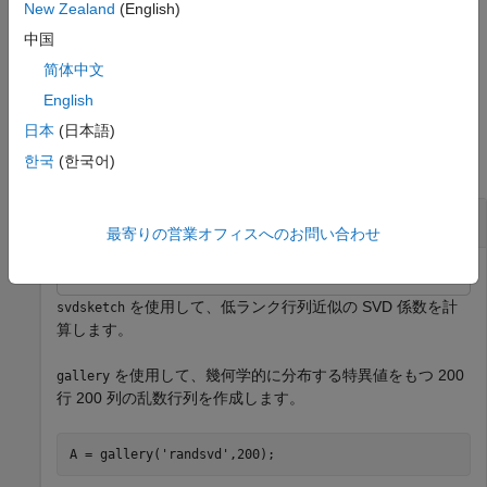
クトル
を返します。ベクトル
の最後のエン
New Zealand
(English)
apxErr
apxErr(end)
トリは、
によって返される出力の相対近似誤差です。
svdsketch
中国
简体中文
例
English
例
日本
(日本語)
한국
(한국어)
すべて折りたたむ
行列スケッチの SVD の計算
最寄りの営業オフィスへのお問い合わせ
を使用して、低ランク行列近似の SVD 係数を計
svdsketch
算します。
を使用して、幾何学的に分布する特異値をもつ 200
gallery
行 200 列の乱数行列を作成します。
A = gallery(
'randsvd'
,200);