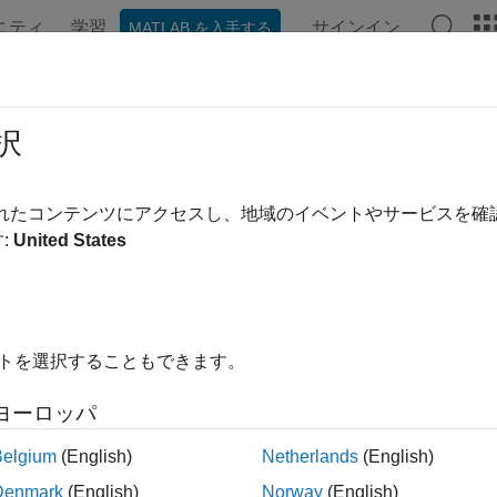
ニティ
学習
サインイン
MATLAB を入手する
ンテーション
例
関数
アプリ
ビデオ
MATLAB Ans
ON 形式
択
®
ript
Object Notation 形式
されたコンテンツにアクセスし、地域のイベントやサービスを
cript Object Notation (JSON) は JavaScript プ
:
United States
SON 形式のテキストをデコードおよびエンコードできます。JS
ディクショナリ
(R2024b 以降)
、
table
(R2026a 以降)
、または
ti
こともできます。構造体、ディクショナリ、table、または time
きます。
イトを選択することもできます。
ヨーロッパ
展開する
Belgium
(English)
Netherlands
(English)
Denmark
(English)
Norway
(English)