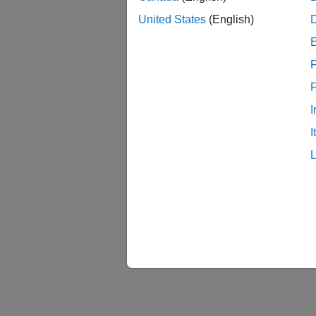
United States
(English)
F
トピ
I
I
MAT
ユーザ