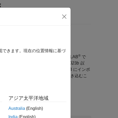
wers
確認できます。現在の位置情報に基づ
®
ログラミング言語に基づいたデータ交換形式です。MATLAB
で
ON ファイルからデータを
構造体
(R2023b 以
metable
(R2026a 以降)
として MATLAB にインポ
table の内容を JSON ファイルに書き込むこ
アジア太平洋地域
Australia
(English)
India
(English)