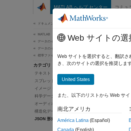
コンテンツへスキップ
MATLAB ヘルプ センター
コミュ
ドキュメ
ドキュメンテーションのホーム
MATLAB
JS
Web サイトの選
データのインポートと解析
データのインポートとエクスポート
標準ファイル形式
JavaSc
Web サイトを選択すると、翻訳
JavaS
き、次のサイトの選択を推奨します
カテゴリ
は、J
テキスト ファイル
降)
、
United States
スプレッドシート
ートする
イメージ データ
とがで
また、以下のリストから Web サ
科学データ
オーディオとビデオのデータ
関数
南北アメリカ
構造化データと XML ドキュメント
すべて
JSON 形式
América Latina
(Español)
Canada
(English)