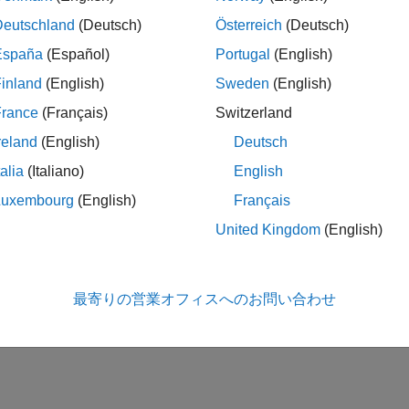
JSON データの読み取りと書き込み
Deutschland
(Deutsch)
Österreich
(Deutsch)
España
(Español)
Portugal
(English)
インポートのルールの定義
inland
(English)
Sweden
(English)
France
(Français)
Switzerland
ック
reland
(English)
Deutsch
talia
(Italiano)
English
LAB クラス用 JSON エンコードのカスタマイズ
ー定義クラス用に
関数をオーバーライドする。
jsonencode
Luxembourg
(English)
Français
United Kingdom
(English)
この情報は役に立ちました
最寄りの営業オフィスへのお問い合わせ