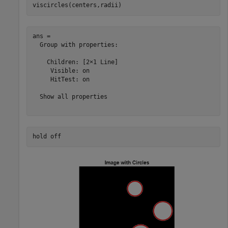
viscircles(centers,radii)
ans = 

  Group with properties:

    Children: [2×1 Line]

     Visible: on

     HitTest: on

  Show all properties

hold 
off