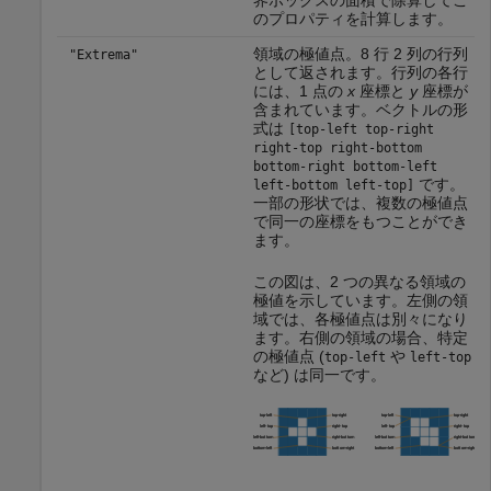
のプロパティを計算します。
領域の極値点。8 行 2 列の行列
"Extrema"
として返されます。行列の各行
には、1 点の
x
座標と
y
座標が
含まれています。ベクトルの形
式は
[top-left top-right
right-top right-bottom
bottom-right bottom-left
です。
left-bottom left-top]
一部の形状では、複数の極値点
で同一の座標をもつことができ
ます。
この図は、2 つの異なる領域の
極値を示しています。左側の領
域では、各極値点は別々になり
ます。右側の領域の場合、特定
の極値点 (
や
top-left
left-top
など) は同一です。