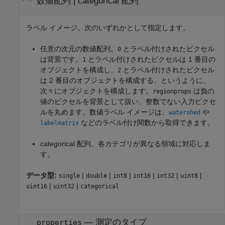
数値配列
|
categorical 配列
ラベル イメージ。次のいずれかとして指定します。
任意の次元の数値配列。
とラベル付けされたピクセル
0
は背景です。
とラベル付けされたピクセルは 1 番目の
1
オブジェクトを構成し、
とラベル付けされたピクセル
2
は 2 番目のオブジェクトを構成する、というように、
次々にオブジェクトを構成します。
は負の
regionprops
値のピクセルを背景として扱い、整数でない入力ピクセ
ルを丸めます。数値ラベル イメージは、
や
watershed
などのラベル付け関数から取得できます。
labelmatrix
categorical 配列。各カテゴリが異なる領域に対応しま
す。
データ型:
|
|
|
|
|
|
single
double
int8
int16
int32
uint8
|
|
uint16
uint32
categorical
—
測定のタイプ
properties