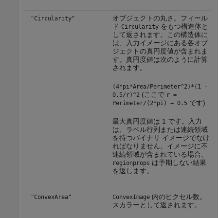
オブジェクトの丸さ。フィール
"Circularity"
ド
をもつ構造体と
Circularity
して返されます。この構造体に
は、入力イメージにある各オブ
ジェクトの真円度値が含まれま
す。真円度値は次のように計算
されます。
(4*pi*Area/Perimeter^2)*(1 -
(ここで
0.5/r)^2
r =
です)
Perimeter/(2*pi) + 0.5
最大真円度値は 1 です。入力
は、ラベル行列または連続領域
を持つバイナリ イメージでなけ
ればなりません。イメージに不
連続領域が含まれている場合、
は予期しない結果
regionprops
を返します。
内のピクセル数。
"ConvexArea"
ConvexImage
スカラーとして返されます。