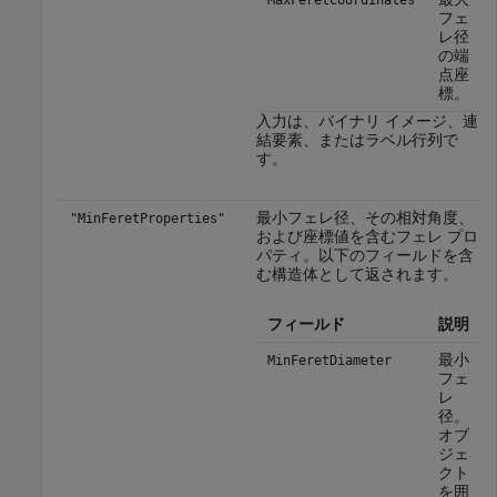
フェ
レ径
の端
点座
標。
入力は、バイナリ イメージ、連
結要素、またはラベル行列で
す。
最小フェレ径、その相対角度、
"MinFeretProperties"
および座標値を含むフェレ プロ
パティ。以下のフィールドを含
む構造体として返されます。
フィールド
説明
最小
MinFeretDiameter
フェ
レ
径。
オブ
ジェ
クト
を囲