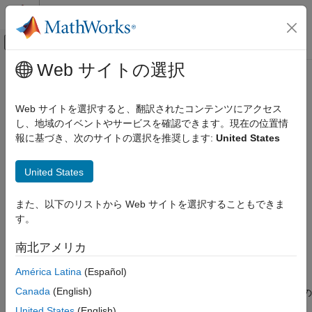
コンテンツへスキップ
MATLAB ヘルプ センター
オフキャンバス ナビゲーション メ
メインコンテンツ
Web サイトの選択
ドキュメンテーションのホーム
regionprops
イメージ処理とコンピューター ビジョン
Web サイトを選択すると、翻訳されたコンテンツにアクセス
イメージ領域のプロパティの計測
し、地域のイベントやサービスを確認できます。現在の位置情
Image Processing Toolbox
報に基づき、次のサイトの選択を推奨します:
United States
イメージのセグメンテーションと解析
ページ内をすべて折りたたむ
領域とイメージのプロパティ
構文
United States
regionprops
stats = regionprops(BW,properties)
また、以下のリストから Web サイトを選択することもできま
項目一覧
stats = regionprops(CC,properties)
す。
構文
stats = regionprops(L,properties)
stats = regionprops(regions,I,properties)
説明
南北アメリカ
stats = regionprops(outputFormat,
___
)
例
説明
América Latina
(Español)
入力引数
出力引数
Canada
(English)
関数
は、イメージ内の各オブジェクト (連結要素) の
regionprops
詳細
プロパティ (面積、重心、境界ボックスなど) を測定します。
United States
(English)