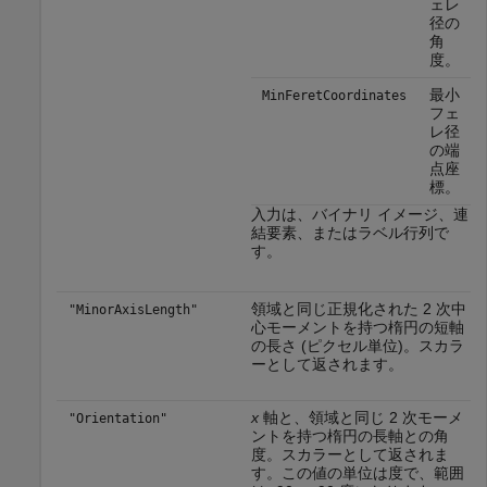
ェレ
径の
角
度。
最小
MinFeretCoordinates
フェ
レ径
の端
点座
標。
入力は、バイナリ イメージ、連
結要素、またはラベル行列で
す。
領域と同じ正規化された 2 次中
"MinorAxisLength"
心モーメントを持つ楕円の短軸
の長さ (ピクセル単位)。スカラ
ーとして返されます。
x
軸と、領域と同じ 2 次モーメ
"Orientation"
ントを持つ楕円の長軸との角
度。スカラーとして返されま
す。この値の単位は度で、範囲