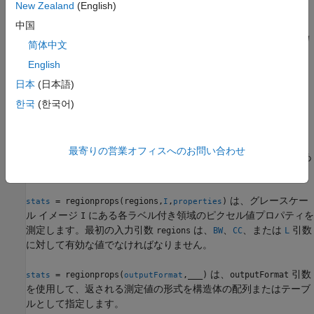
New Zealand
(English)
の測定値を返します。
"BoundingBox"
中国
は、バイナリ イメージ
= regionprops(
,
)
BW
stats
BW
properties
简体中文
内の各オブジェクトのプロパティを測定します。
English
例
日本
(日本語)
한국
(한국어)
は、各連結要素
のプロ
= regionprops(
,
)
CC
stats
CC
properties
パティを測定します。
最寄りの営業オフィスへのお問い合わせ
は、ラベル イメージ
にあ
= regionprops(
,
)
L
stats
L
properties
る各ラベル付き領域のプロパティを測定します。
は、グレースケー
= regionprops(regions,
,
)
stats
I
properties
ル イメージ
にある各ラベル付き領域のピクセル値プロパティを
I
測定します。最初の入力引数
は、
、
、または
引数
regions
BW
CC
L
に対して有効な値でなければなりません。
は、
引数
= regionprops(
,
___
)
outputFormat
stats
outputFormat
を使用して、返される測定値の形式を構造体の配列またはテーブ
ルとして指定します。