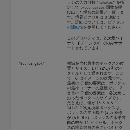
ョンの入力引数
を指
"noholes"
定して
関数を呼
bwboundaries
び出した場合の結果と一致しま
す。境界ピクセルは 8 連結で
す。詳細については、
ピクセル
の連結性
を参照してください。
このプロパティは、2 次元バイ
ナリ イメージ (
) でのみサポ
BW
ートされています。
領域を含む最小のボックスの位
"BoundingBox"
置とサイズ。1 行 (2*
Q
) 列のベ
クトルとして返されます。ここ
で、
Q
はイメージの次元です。
最初の
Q
個の要素は、ボックス
の最小コーナーの座標です。2
番目の
Q
個の要素は、各次元に
沿ったボックスのサイズです。
たとえば、値が
[5.5 8.5 11
の 2 次元境界ボックスは、
14]
ボックスの左上隅の (
x
,
y
) 座標
が (5.5, 8.5)、ボックスの水平方
向の幅が 11 ピクセル、ボック
スの垂直方向の高さが 14 ピク