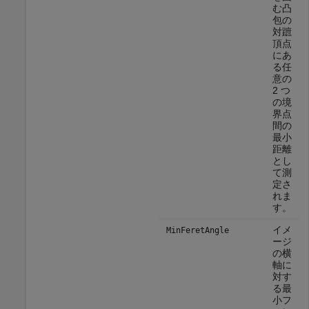
む凸
包の
対蹠
頂点
にあ
る任
意の
2 つ
の境
界点
間の
最小
距離
とし
て測
定さ
れま
す。
イメ
MinFeretAngle
ージ
の横
軸に
対す
る最
小フ