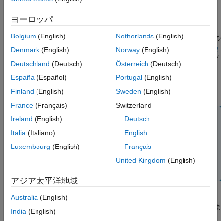
は
連続領域と不連続領域
の両方をサポートします。
regionprops
ヒント
ヨーロッパ
拡張機能
は、2 次元イメージには 8 連結近傍を、それより高
regionprops
バージョン履歴
Belgium
(English)
Netherlands
(English)
次元のイメージには最大連結を使用して、バイナリ イメージ内の
参考
固有オブジェクトを検出します。詳細については、
ピクセルの連
Denmark
(English)
Norway
(English)
結性
を参照してください。その他の種類の連結性を使用してオブ
Deutschland
(Deutsch)
Österreich
(Deutsch)
ジェクトを検出するには、代わりに
を使用して連結
bwconncomp
España
(Español)
Portugal
(English)
要素を作成し、次に
引数を使用してその結果を
CC
regionprops
に渡します。
Finland
(English)
Sweden
(English)
France
(Français)
Switzerland
メモ
Ireland
(English)
Deutsch
3-D ボリューム イメージ内のオブジェクトのプロパティ
Italia
(Italiano)
English
を測定するには、代わりに
を使用すること
regionprops3
Luxembourg
(English)
Français
を検討してください。
は 3-D イメージを受け
regionprops
入れることができますが、
の方が 3-D イメ
United Kingdom
(English)
regionprops3
ージの多くの統計値をサポートしています。
アジア太平洋地域
Australia
(English)
関数
を呼び出す際は、
引数を省略できま
regionprops
properties
India
(English)
す。この場合、関数は
、
、および
"Area"
"Centroid"