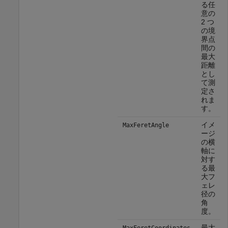
る任
意の
2 つ
の境
界点
間の
最大
距離
とし
て測
定さ
れま
す。
イメ
MaxFeretAngle
ージ
の横
軸に
対す
る最
大フ
ェレ
径の
角
度。
最大
MaxFeretCoordinates