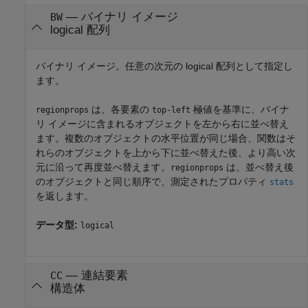
—
バイナリ イメージ
BW
logical 配列
バイナリ イメージ。任意の次元の logical 配列として指定し
ます。
は、各要素の
極値を基準に、バイナ
regionprops
top-left
リ イメージに含まれるオブジェクトを左から右に並べ替え
ます。複数のオブジェクトの水平位置が同じ場合、関数はそ
れらのオブジェクトを上から下に並べ替えた後、より高い次
元に沿って再度並べ替えます。
は、並べ替え後
regionprops
のオブジェクトと同じ順序で、測定されたプロパティ
stats
を返します。
データ型:
logical
—
連結要素
CC
構造体