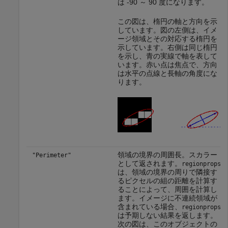
は -90 ～ 90 度になります。
この図は、楕円の軸と方向を示
しています。図の左側は、イメ
ージ領域とその対応する楕円を
示しています。右側は同じ楕円
を示し、青の実線で軸を表して
います。赤い点は焦点で、方向
は水平の点線と長軸の角度にな
ります。
領域の境界の周囲長。スカラー
"Perimeter"
として返されます。
regionprops
は、領域の境界の周りで隣接す
るピクセルの組の距離を計算す
ることによって、周囲を計算し
ます。イメージに不連続領域が
含まれている場合、
regionprops
は予期しない結果を返します。
次の図は、このオブジェクトの