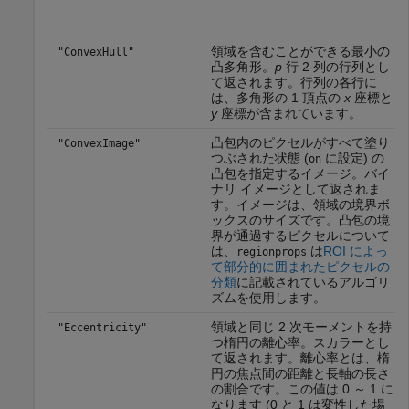
領域を含むことができる最小の
"ConvexHull"
凸多角形。
p
行 2 列の行列とし
て返されます。行列の各行に
は、多角形の 1 頂点の
x
座標と
y
座標が含まれています。
凸包内のピクセルがすべて塗り
"ConvexImage"
つぶされた状態 (
に設定) の
on
凸包を指定するイメージ。バイ
ナリ イメージとして返されま
す。イメージは、領域の境界ボ
ックスのサイズです。凸包の境
界が通過するピクセルについて
は、
は
ROI によっ
regionprops
て部分的に囲まれたピクセルの
分類
に記載されているアルゴリ
ズムを使用します。
領域と同じ 2 次モーメントを持
"Eccentricity"
つ楕円の離心率。スカラーとし
て返されます。離心率とは、楕
円の焦点間の距離と長軸の長さ
の割合です。この値は 0 ～ 1 に
なります (0 と 1 は変性した場