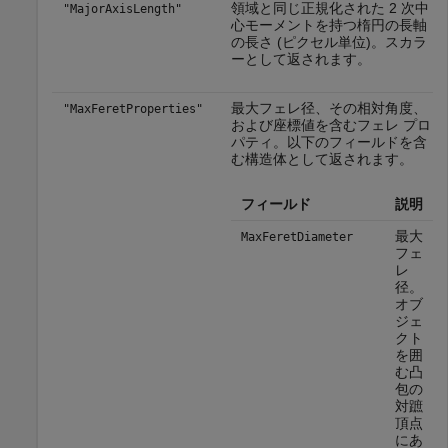
領域と同じ正規化された 2 次中
"MajorAxisLength"
心モーメントを持つ楕円の長軸
の長さ (ピクセル単位)。スカラ
ーとして返されます。
最大フェレ径、その相対角度、
"MaxFeretProperties"
および座標値を含むフェレ プロ
パティ。以下のフィールドを含
む構造体として返されます。
フィールド
説明
最大
MaxFeretDiameter
フェ
レ
径。
オブ
ジェ
クト
を囲
む凸
包の
対蹠
頂点
にあ