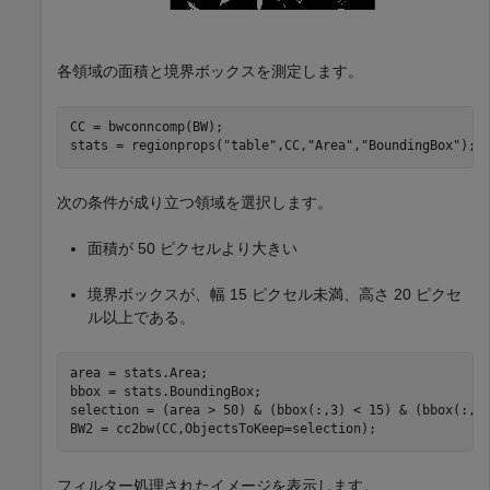
各領域の面積と境界ボックスを測定します。
CC = bwconncomp(BW); 

stats = regionprops(
"table"
,CC,
"Area"
,
"BoundingBox"
);
次の条件が成り立つ領域を選択します。
面積が 50 ピクセルより大きい
境界ボックスが、幅 15 ピクセル未満、高さ 20 ピクセ
ル以上である。
area = stats.Area;

bbox = stats.BoundingBox;

selection = (area > 50) & (bbox(:,3) < 15) & (bbox(:,4)
BW2 = cc2bw(CC,ObjectsToKeep=selection);
フィルター処理されたイメージを表示します。