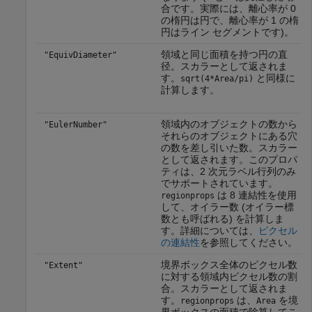
合です。実際には、離心率が 0
の楕円は円で、離心率が 1 の楕
円はライン セグメントです)。
領域と同じ面積を持つ円の直
"EquivDiameter"
径。スカラーとして返されま
す。
と同様に
sqrt(4*Area/pi)
計算します。
領域内のオブジェクトの数から
"EulerNumber"
それらのオブジェクトにある穴
の数を差し引いた数。スカラー
として返されます。このプロパ
ティは、2 次元ラベル行列のみ
でサポートされています。
は 8 連結性を使用
regionprops
して、オイラー数 (オイラー標
数とも呼ばれる) を計算しま
す。詳細については、
ピクセル
の連結性
を参照してください。
境界ボックス全体のピクセル数
"Extent"
に対する領域内ピクセル数の割
合。スカラーとして返されま
す。
は、
を境
regionprops
Area
界ボックスの面積で除算してこ