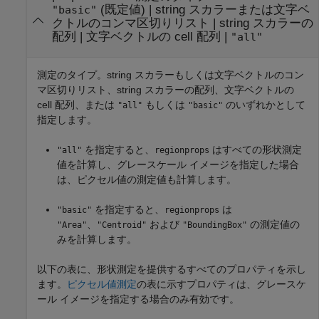
(既定値) |
string スカラーまたは文字ベ
"basic"
クトルのコンマ区切りリスト
|
string スカラーの
配列
|
文字ベクトルの cell 配列
|
"all"
測定のタイプ。string スカラーもしくは文字ベクトルのコン
マ区切りリスト、string スカラーの配列、文字ベクトルの
cell 配列、または
もしくは
のいずれかとして
"all"
"basic"
指定します。
を指定すると、
はすべての形状測定
"all"
regionprops
値を計算し、グレースケール イメージを指定した場合
は、ピクセル値の測定値も計算します。
を指定すると、
は
"basic"
regionprops
、
および
の測定値の
"Area"
"Centroid"
"BoundingBox"
みを計算します。
以下の表に、形状測定を提供するすべてのプロパティを示し
ます。
ピクセル値測定
の表に示すプロパティは、グレースケ
ール イメージを指定する場合のみ有効です。