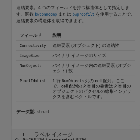
連結要素。4 つのフィールドを持つ構造体として指定しま
す。関数
または
を使用することで、
bwconncomp
bwpropfilt
連結要素の構造体を取得できます。
フィールド
説明
連結要素 (オブジェクト) の連結性
Connectivity
バイナリ イメージのサイズ
ImageSize
バイナリ イメージ内の連結要素 (オブジ
NumObjects
ェクト) 数
1 行
列の cell 配列。ここ
PixelIdxList
NumObjects
で、cell 配列の
k
番目の要素は
k
番目の
オブジェクトのピクセルの線形インデッ
クスを含むベクトルです。
データ型:
struct
—
ラベル イメージ
L