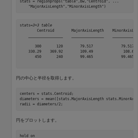
stats = regionprops(
"table"
,bw,
"Centroid"
, 
...
"MajorAxisLength"
,
"MinorAxisLength"
)
stats=
3×3 table
        Centroid        MajorAxisLength    MinorAxisLen
    ________________    _______________    ____________
       300       120        79.517             79.517  
    330.29    369.92        109.49              108.6  
       450       240        99.465             99.465  
円の中心と半径を取得します。
centers = stats.Centroid;

diameters = mean([stats.MajorAxisLength stats.MinorAxis
radii = diameters/2;
円をプロットします。
hold 
on