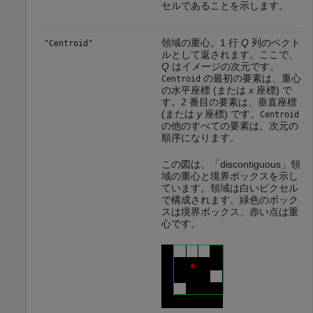
セルであることを示します。
領域の重心。1 行
Q
列のベクト
"Centroid"
ルとして返されます。ここで、
Q
はイメージの次元です。
の最初の要素は、重心
Centroid
の水平座標 (または
x
座標) で
す。2 番目の要素は、垂直座標
(または
y
座標) です。
Centroid
の他のすべての要素は、次元の
順序になります。
この図は、「discontiguous」領
域の重心と境界ボックスを示し
ています。領域は白いピクセル
で構成されます。緑色のボック
スは境界ボックス、赤い点は重
心です。