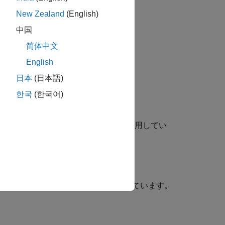
New Zealand
(English)
中国
简体中文
English
日本
(日本語)
한국
(한국어)
ox™ の多くの関数では次のアルゴリズムを使用してい
 5×5 のサブピクセル グリッドを示しています。