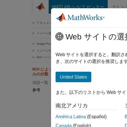
コンテンツへスキップ
MATLAB ヘルプ センター
コミュ
ドキュメ
ドキュメンテーションのホーム
イメージ処理とコンピューター ビジョン
R
Web サイトの選
Image Processing Toolbox
イメージのフィルター処理と強調
関心領
Web サイトを選択すると、翻訳
ROI ベース処理
ければ
き、次のサイトの選択を推奨します
可能性
ROI によって部分的に囲まれたピクセ
ルの分類
United States
次の図
項目一覧
クセル
参考
また、以下のリストから Web サ
南北アメリカ
América Latina
(Español)
Canada
(English)