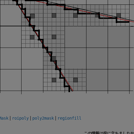
|
|
|
Mask
roipoly
poly2mask
regionfill
この情報は役に立ちました