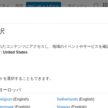
ニティ
学習
サインイン
MATLAB を入手する
ンテーション
例
関数
アプリ
ビデオ
MATLAB Ans
OI によって部分的に囲まれたピクセ
択
域 (ROI) からバイナリ マスクを作成する場合、その領域に
されたコンテンツにアクセスし、地域のイベントやサービスを
なりません。領域の端のピクセルが境界線によって部分的にし
:
United States
があります。
は、関心領域の三角形を示したもので、ROI の頂点の 1 つ
が ROI の境界によって部分的に覆われている様子を示してい
イトを選択することもできます。
ヨーロッパ
Belgium
(English)
Netherlands
(English)
Denmark
(English)
Norway
(English)