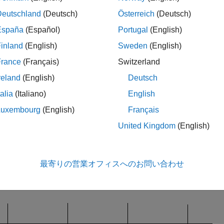
Deutschland
(Deutsch)
Österreich
(Deutsch)
España
(Español)
Portugal
(English)
inland
(English)
Sweden
(English)
France
(Français)
Switzerland
reland
(English)
Deutsch
talia
(Italiano)
English
Luxembourg
(English)
Français
ピクセルを決定するために、Image Processing Toolb
United Kingdom
(English)
ピクセルを 5×5 のサブピクセル グリッドに分割する
最寄りの営業オフィスへのお問い合わせ
の図は ROI の頂点を含むピクセルと、そのピクセルを分割する