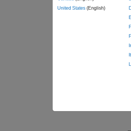
United States
(English)
F
I
I
領域内の
ます。
各
次