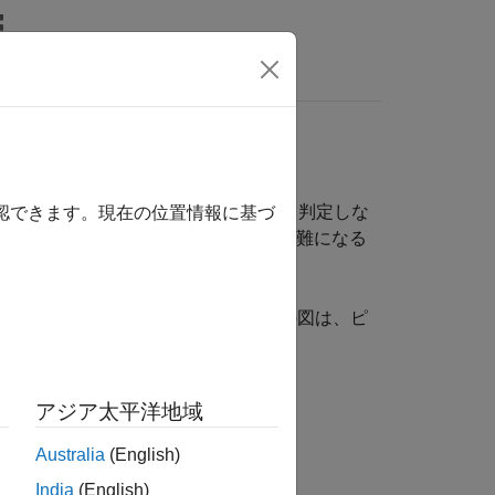
wers
ルの分類
含まれるピクセルはアルゴリズムによって判定しな
確認できます。現在の位置情報に基づ
か覆われていない場合、この判定は困難になる
をクローズアップして調べています。この図は、ピ
ます。
アジア太平洋地域
Australia
(English)
India
(English)