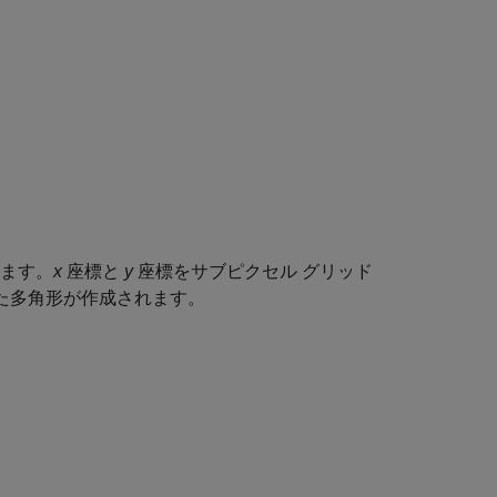
します。
x
座標と
y
座標をサブピクセル グリッド
た多角形が作成されます。