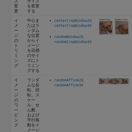
ズ
サイズ
変
を変更
更
する
イ
中心ま
,
centerCropWindow2d
メ
たはラ
centerCropWindow3d
ー
ンダム
ジ
な位置
,
randomWindow2d
の
からイ
randomCropWindow3d
ト
メージ
リ
を目標
ミ
のサイ
ン
ズにト
グ
リミン
グする
イ
ランダ
,
randomAffine2d
メ
ムな反
randomAffine3d
ー
転、回
ジ
転、ス
の
ケー
ワ
ル、せ
ー
ん断、
ピ
および
ン
平行移
グ
動をイ
メージ