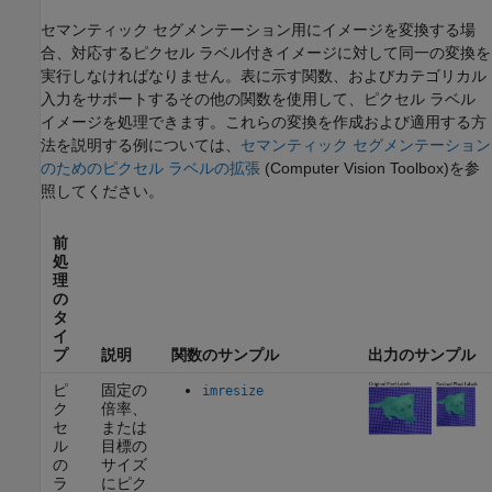
セマンティック セグメンテーション用にイメージを変換する場
合、対応するピクセル ラベル付きイメージに対して同一の変換を
実行しなければなりません。表に示す関数、およびカテゴリカル
入力をサポートするその他の関数を使用して、ピクセル ラベル
イメージを処理できます。これらの変換を作成および適用する方
法を説明する例については、
セマンティック セグメンテーション
のためのピクセル ラベルの拡張
(Computer Vision Toolbox)
を参
照してください。
前
処
理
の
タ
イ
プ
説明
関数のサンプル
出力のサンプル
ピ
固定の
imresize
ク
倍率、
セ
または
ル
目標の
の
サイズ
ラ
にピク