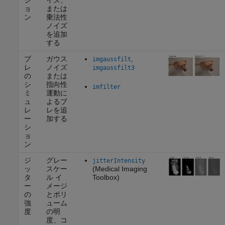
シ
イズ、
ョ
または
ン
乗法性
ノイズ
を追加
する
ブ
ガウス
,
imgaussfilt
レ
ノイズ
imgaussfilt3
の
または
シ
指向性
imfilter
ミ
運動に
ュ
よるブ
レ
レを追
ー
加する
シ
ョ
ン
ジ
グレー
jitterIntensity
ッ
スケー
(Medical Imaging
タ
ル イ
Toolbox)
ー
メージ
の
とボリ
強
ューム
度
の明
度、コ