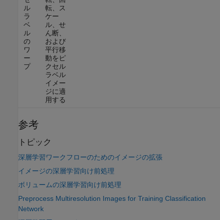
ル
転、ス
ラ
ケー
ベ
ル、せ
ル
ん断、
の
および
ワ
平行移
ー
動をピ
プ
クセル
ラベル
イメー
ジに適
用する
参考
トピック
深層学習ワークフローのためのイメージの拡張
イメージの深層学習向け前処理
ボリュームの深層学習向け前処理
Preprocess Multiresolution Images for Training Classification
Network