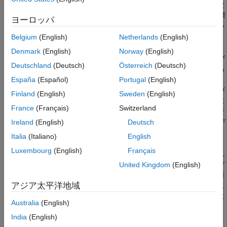
す。この方法の利点は、前処理のオーバーヘッドが必要にな
るのは 1 回のみで、その後ネットワークの学習を試行する際
ヨーロッパ
には前処理されたイメージが開始点として既に用意されてい
ることです。
Belgium
(English)
Netherlands
(English)
Denmark
(English)
Norway
(English)
データをデータストアに読み込むと、関数
および
transform
Deutschland
(Deutsch)
Österreich
(Deutsch)
関数
を使用して、学習中に前処理を適用することも
combine
できます。詳細については、
深層学習用のデータストア
España
(Español)
Portugal
(English)
(Deep Learning Toolbox)
を参照してください。変換後のイメ
Finland
(English)
Sweden
(English)
ージはメモリに格納されません。この方法は、前処理演算に
France
(Français)
Switzerland
大量の計算が必要ではなく、ネットワークの学習速度に顕著
な影響を与えない場合に、学習データの 2 つ目のコピーをデ
Ireland
(English)
Deutsch
ィスクに書き込むことを回避するのに便利です。
Italia
(Italiano)
English
Luxembourg
(English)
Français
"データ拡張"
は、ネットワークの学習中に学習データに適用され
るランダム化された演算で構成されます。拡張を行うと、学習デ
United Kingdom
(English)
ータの実質的な量が増加し、ネットワークをデータの一般的な歪
アジア太平洋地域
みに対して不変にするのに役立ちます。たとえば、学習データに
人工的なノイズを追加してネットワークをノイズに対して不変に
Australia
(English)
することができます。
India
(English)