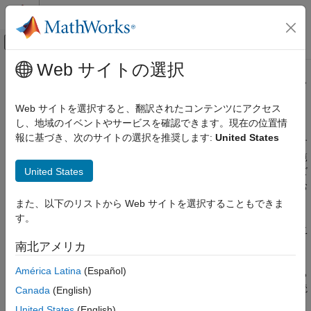
コンテンツへスキップ
MATLAB ヘルプ センター
オフキャンバス ナビゲーション メ
メインコンテンツ
Web サイトの選択
ドキュメンテーションのホーム
深層学習用イメージ前処理とイメー
イメージ処理とコンピューター ビジョン
ジ拡張の入門
Web サイトを選択すると、翻訳されたコンテンツにアクセス
し、地域のイベントやサービスを確認できます。現在の位置情
Image Processing Toolbox
報に基づき、次のサイトの選択を推奨します:
United States
イメージ処理の深層学習
"データの前処理"
は、目的のデータの特徴を正規化または強調す
る一連の確定的な演算で構成されます。たとえば、固定された範
深層学習用イメージ前処理とイメージ拡張の
United States
囲にデータを正規化したり、ネットワーク入力層に必要なサイズ
入門
にデータを再スケーリングできます。前処理は、学習、検証、お
項目一覧
よび推論に使用されます。
また、以下のリストから Web サイトを選択することもできま
イメージの前処理と拡張
す。
深層学習のワークフローでは、前処理は 2 つの段階で発生するこ
セマンティック セグメンテーションのため
のピクセル ラベル イメージの前処理と拡張
とがあります。
南北アメリカ
参考
América Latina
(Español)
通常、前処理は、ネットワークに渡されるデータを準備する
前に完了する個別の手順として発生します。元のデータを読
Canada
(English)
み込み、前処理演算を適用して、結果をディスクに保存しま
United States
(English)