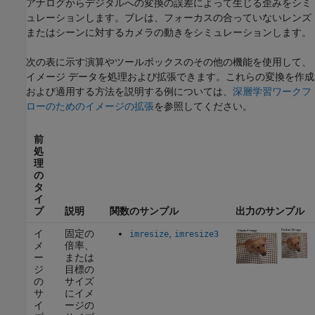
アナログからデジタルへの変換の誤差によって生じる歪みをシミ
ュレーションします。ブレは、フォーカスの合っていないレンズ
またはシーンに対するカメラの動きをシミュレーションします。
次の表に示す演算やツールボックスのその他の機能を使用して、
イメージ データを処理および拡張できます。これらの変換を作成
および適用する方法を説明する例については、
深層学習ワークフ
ローのためのイメージの拡張
を参照してください。
前
処
理
の
タ
イ
プ
説明
関数のサンプル
出力のサンプル
イ
固定の
,
imresize
imresize3
メ
倍率、
ー
または
ジ
目標の
の
サイズ
サ
にイメ
イ
ージの