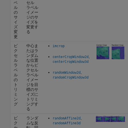
ベ
セル
ル
ラベル
の
イメー
サ
ジのサ
イ
イズを
ズ
変更す
変
る
更
ピ
中心ま
imcrop
ク
たはラ
セ
ンダム
,
centerCropWindow2d
ル
な位置
centerCropWindow3d
ラ
からピ
ベ
クセル
,
randomWindow2d
ル
ラベル
randomCropWindow3d
の
イメー
ト
ジを目
リ
標のサ
ミ
イズに
ン
トリミ
グ
ングす
る
ピ
ランダ
,
randomAffine2d
ク
ムな反
randomAffine3d
セ
転、回