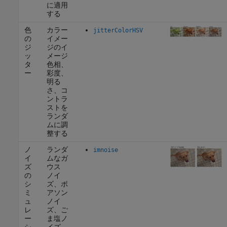
に適用
する
色
カラー
jitterColorHSV
の
イメー
ジ
ジのイ
ッ
メージ
タ
色相、
ー
彩度、
明る
さ、コ
ントラ
ストを
ランダ
ムに調
整する
ノ
ランダ
imnoise
イ
ムなガ
ズ
ウス
の
ノイ
シ
ズ、ポ
ミ
アソン
ュ
ノイ
レ
ズ、ご
ー
ま塩ノ