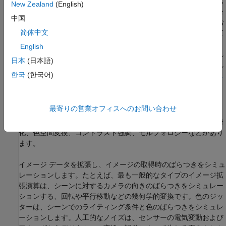
学習データを拡張するには、まずデータをデータストアに読み込
New Zealand
(English)
みます。いくつかの組み込みデータストアは、特定の用途の場合
中国
に特定の限られた拡張をデータに適用します。関数
お
transform
简体中文
よび関数
を使用して、データストア内のデータに対して
combine
独自の拡張演算を適用することもできます。学習中、データスト
English
アによって各エポックの学習データにランダムに摂動が与えられ
日本
(日本語)
るため、エポックごとにわずかに異なるデータセットが使用され
한국
(한국어)
ます。詳細については、
イメージの深層学習向け前処理
と
ボリュ
ームの深層学習向け前処理
を参照してください。
イメージの前処理と拡張
最寄りの営業オフィスへのお問い合わせ
一般的なイメージ前処理演算には、ノイズ除去、エッジ保存平滑
化、色空間変換、コントラスト強調、モルフォロジーなどがあり
ます。
イメージ データを拡張し、イメージの取得時のばらつきをシミュ
レーションします。たとえば、最も一般的なタイプのイメージ拡
張演算は、シーンに対するカメラの向きのばらつきをシミュレー
ションする、回転や平行移動などの幾何学的変換です。色のジッ
ターは、シーンでのライティング条件と色のばらつきをシミュレ
ーションします。人工的なノイズは、センサーの電気変動および