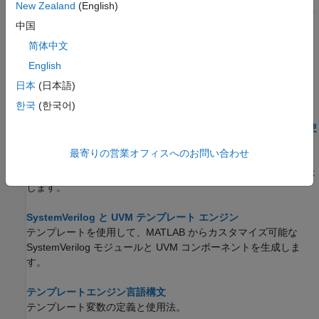
New Zealand
(English)
MATLAB 関数を、SystemVerilog シミュレーションで使用するた
めに、ダイレクト プログラミング インターフェイス (DPI) を持
中国
つコンポーネントとしてエクスポートできます。
简体中文
English
SystemVerilogで生成された DPI 関数を使用する
生成された DPI コンポーネントをSystemVerilog環境にエクスポ
日本
(日本語)
ートする方法。
한국
(한국어)
SystemVerilog DPI コンポーネントで可変サイズのベクトルを使
用する
最寄りの営業オフィスへのお問い合わせ
この例では、可変長の入力または出力を持つ SystemVerilog DPI
(SVDPI) コンポーネントを構成、生成、および使用する方法を示
します。
SystemVerilog と UVM テンプレート エンジン
テンプレートを使用して、MATLAB からカスタマイズ可能な
SystemVerilog モジュールと UVM コンポーネントを生成しま
す。
テンプレートエンジン言語構文
テンプレート変数の定義と使用法。