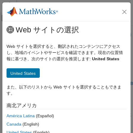
コンテンツへスキップ
MATLAB ヘルプ センター
オフキャンバス ナビゲーション メ
メインコンテンツ
Web サイトの選択
ドキュメンテーションのホーム
このページは機械翻訳を使用して翻訳されました。最新版の英語
を参照するには、ここをクリックします。
コード生成
Web サイトを選択すると、翻訳されたコンテンツにアクセス
FPGA、ASIC、および SoC 開発
し、地域のイベントやサービスを確認できます。現在の位置情
MATLAB コードの DPI の生成
報に基づき、次のサイトの選択を推奨します:
United States
HDL Verifier
検証用 IP のエクスポート
®
MATLAB
コードからSystemVerilog DPI コンポーネントを生成
United States
カテゴリ
する
MATLAB 関数から DPI コンポーネントを生成するには、
MATLAB
UVM を生成
また、以下のリストから Web サイトを選択することもできま
による DPI コンポーネント生成に関する考慮事項
を参照してく
Simulink サブシステムの DPI 生成
す。
ださい。
MATLAB コードの DPI の生成
南北アメリカ
トランザクション レベル モデルの生成
この機能を使用するには、
ASIC Testbench for HDL Verifier
アド
オンをダウンロードしてインストールしてください。この機能に
América Latina
(Español)
は
MATLAB Coder™
も必要です。
Canada
(English)
United States
(English)