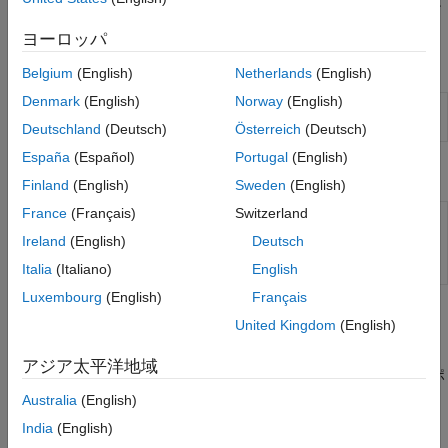
すべての DPI 生成機能が
MATLAB
Online
で使用できるわけでは
ありません。
ヨーロッパ
関数
Belgium
(English)
Netherlands
(English)
Denmark
(English)
Norway
(English)
MATLAB
関数から UVM または SystemVerilog DPI
dpigen
コンポーネントを生成する
Deutschland
(Deutsch)
Österreich
(Deutsch)
España
(Español)
Portugal
(English)
オブジェクト
Finland
(English)
Sweden
(English)
France
(Français)
Switzerland
MATLAB から UVM および
svdpiConfiguration
SystemVerilog コンポーネント生成の
Ireland
(English)
Deutsch
ワークフローを構成する
(R2023a 以
降)
Italia
(Italiano)
English
Luxembourg
(English)
Français
トピック
United Kingdom
(English)
MATLAB を使用して DPI コンポーネントを生成する
アジア太平洋地域
このトピックでは、MATLAB 関数から SystemVerilog DPI コンポ
ーネントを作成するワークフローについて説明します。
Australia
(English)
India
(English)
MATLAB による DPI コンポーネント生成に関する考慮事項