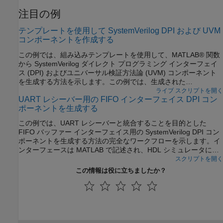
注目の例
テンプレートを使用して SystemVerilog DPI および UVM
コンポーネントを作成する
この例では、組み込みテンプレートを使用して、MATLAB® 関数
から SystemVerilog ダイレクト プログラミング インターフェイ
ス (DPI) およびユニバーサル検証方法論 (UVM) コンポーネント
を生成する方法を示します。この例では、生成された
SystemVerilog とそれがテンプレートとどのように関連している
ライブ スクリプトを開く
UART レシーバー用の FIFO インターフェイス DPI コン
かについても確認します。この例では、カスタム テンプレートを
ポーネントを生成する
作成するために使用できる基本的なテンプレート機能について説
明します。
この例では、UART レシーバーと統合することを目的とした
FIFO バッファー インターフェイス用の SystemVerilog DPI コン
ポーネントを生成する方法の完全なワークフローを示します。イ
ンターフェースは MATLAB で記述され、HDL シミュレータにエ
クスポートされます。UART レシーバーとそのテストベンチ用の
スクリプトを開く
SystemVerilog ファイルも提供されます。
この情報は役に立ちましたか？