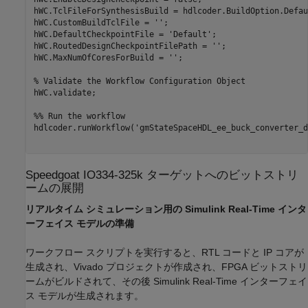
hWC.TclFileForSynthesisBuild = hdlcoder.BuildOption.Defaul
hWC.CustomBuildTclFile = 
''
;

hWC.DefaultCheckpointFile = 
'Default'
;

hWC.RoutedDesignCheckpointFilePath = 
''
;

hWC.MaxNumOfCoresForBuild = 
''
;

% Validate the Workflow Configuration Object
hWC.validate;

%% Run the workflow
hdlcoder.runWorkflow(
'gmStateSpaceHDL_ee_buck_converter_d
Speedgoat IO334-325k ターゲットへのビットストリ
ームの展開
リアルタイム シミュレーション用の Simulink Real-Time インタ
ーフェイス モデルの準備
ワークフロー スクリプトを実行すると、RTL コードと IP コアが
生成され、Vivado プロジェクトが作成され、FPGA ビットストリ
ームがビルドされて、その後 Simulink Real-Time インターフェイ
ス モデルが生成されます。