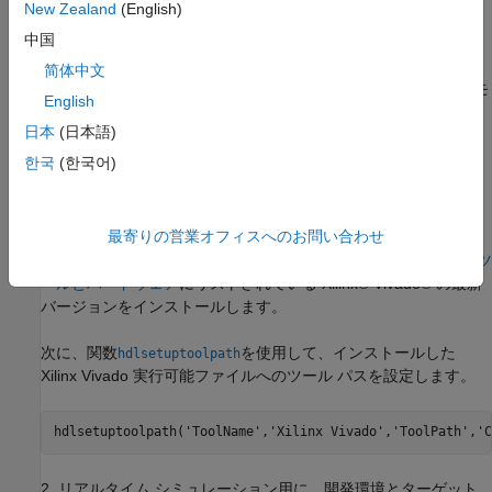
New Zealand
(English)
Speedgoat IO334-325k ターゲットへのビッ
分割ソルバーを使用して非線形 Simscape モデルの HDL コ
トストリームの展開
中国
ードを生成する。
参考
简体中文
HDL ワークフロー アドバイザーを使用して I/O 334-325K モ
English
ジュールの FPGA ビットストリームを生成する。
日本
(日本語)
Simulink Real-Time を使用して、リアルタイム モデルを
한국
(한국어)
Speedgoat のリアルタイム ターゲット マシンに展開する。
セットアップと構成
最寄りの営業オフィスへのお問い合わせ
1.
HDL の言語サポートおよびサポートされるサードパーティ製ツ
ールとハードウェア
にリストされている Xilinx® Vivado® の最新
バージョンをインストールします。
次に、関数
を使用して、インストールした
hdlsetuptoolpath
Xilinx Vivado 実行可能ファイルへのツール パスを設定します。
hdlsetuptoolpath(
'ToolName'
,
'Xilinx Vivado'
,
'ToolPath'
,
'C
2. リアルタイム シミュレーション用に、開発環境とターゲット