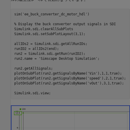
sim(
'ee_buck_converter_dc_motor_hdl'
)

% Display the buck converter output signals in SDI
Simulink.sdi.clearAllSubPlots

Simulink.sdi.setSubPlotLayout(3,1);

allIDs2 = Simulink.sdi.getAllRunIDs;

runID2 = allIDs2(end);

run2 = Simulink.sdi.getRun(runID2);

run2.name = 
'Simscape Desktop Simulation'
;

run2.getAllSignals;

plotOnSubPlot(run2.getSignalsByName(
'Vin'
),1,1,true);

plotOnSubPlot(run2.getSignalsByName(
'speed'
),2,1,true);

plotOnSubPlot(run2.getSignalsByName(
'vOut'
),3,1,true);
