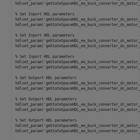
hdlset_param(
'gmStateSpaceHDL_ee_buck_converter_dc_motor_
% Set Inport HDL parameters
hdlset_param(
'gmStateSpaceHDL_ee_buck_converter_dc_motor_
hdlset_param(
'gmStateSpaceHDL_ee_buck_converter_dc_motor_
% Set Inport HDL parameters
hdlset_param(
'gmStateSpaceHDL_ee_buck_converter_dc_motor_
hdlset_param(
'gmStateSpaceHDL_ee_buck_converter_dc_motor_
% Set Inport HDL parameters
hdlset_param(
'gmStateSpaceHDL_ee_buck_converter_dc_motor_
hdlset_param(
'gmStateSpaceHDL_ee_buck_converter_dc_motor_
% Set Outport HDL parameters
hdlset_param(
'gmStateSpaceHDL_ee_buck_converter_dc_motor_
hdlset_param(
'gmStateSpaceHDL_ee_buck_converter_dc_motor_
% Set Outport HDL parameters
hdlset_param(
'gmStateSpaceHDL_ee_buck_converter_dc_motor_
hdlset_param(
'gmStateSpaceHDL_ee_buck_converter_dc_motor_
% Set Outport HDL parameters
hdlset_param(
'gmStateSpaceHDL_ee_buck_converter_dc_motor_
hdlset_param(
'gmStateSpaceHDL_ee_buck_converter_dc_motor_