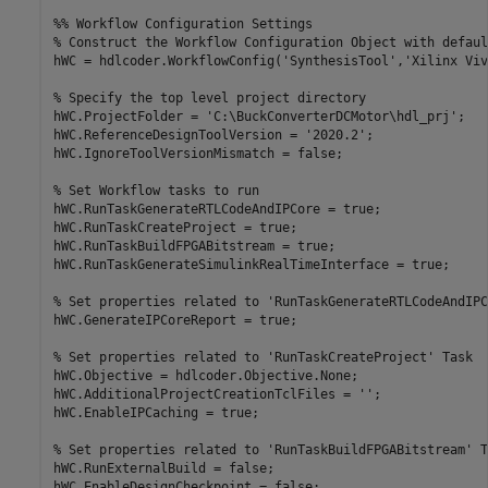
%% Workflow Configuration Settings
% Construct the Workflow Configuration Object with defaul
hWC = hdlcoder.WorkflowConfig(
'SynthesisTool'
,
'Xilinx Viv
% Specify the top level project directory
hWC.ProjectFolder = 
'C:\BuckConverterDCMotor\hdl_prj'
;

hWC.ReferenceDesignToolVersion = 
'2020.2'
;

hWC.IgnoreToolVersionMismatch = false;

% Set Workflow tasks to run
hWC.RunTaskGenerateRTLCodeAndIPCore = true;

hWC.RunTaskCreateProject = true;

hWC.RunTaskBuildFPGABitstream = true;

hWC.RunTaskGenerateSimulinkRealTimeInterface = true;

% Set properties related to 'RunTaskGenerateRTLCodeAndIPC
hWC.GenerateIPCoreReport = true;

% Set properties related to 'RunTaskCreateProject' Task
hWC.Objective = hdlcoder.Objective.None;

hWC.AdditionalProjectCreationTclFiles = 
''
;

hWC.EnableIPCaching = true;

% Set properties related to 'RunTaskBuildFPGABitstream' T
hWC.RunExternalBuild = false;

hWC.EnableDesignCheckpoint = false;
