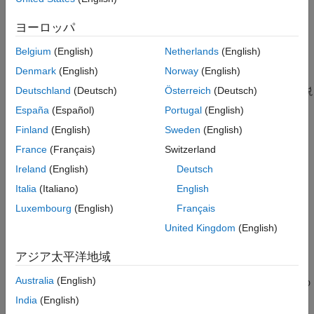
FPGA ビットストリームを生成して Speedgoat® FPGA I/O モジ
HDL Coder
ュールに展開する方法を示します。
ヨーロッパ
リアルタイム ハードウェア展開
Belgium
(English)
Netherlands
(English)
はじめに
Simscape ハードウェアインザループ ワークフ
ロー
Denmark
(English)
Norway
(English)
この例では、Simscape モデル (線形と非線形の両方) 用の HDL
用途
Deutschland
(Deutsch)
Österreich
(Deutsch)
コードを生成してそのコードを FPGA に展開する方法について説
モーター ドライブ
明します。Simscape HDL ワークフロー アドバイザーを使用し
España
(Español)
Portugal
(English)
て、HDL 実装モデルを生成できます。次に、HDL ワークフロー
Speedgoat FPGA IO モジュールへの
Finland
(English)
Sweden
(English)
アドバイザーを使用して、生成された実装モデル用の HDL コー
Simscape DC モーター モデルの展開
France
(Français)
Switzerland
ドおよび FPGA ビットストリームを生成します。HDL 互換の
項目一覧
Simulink® モデル (HDL 実装モデル) をシミュレートして
Ireland
(English)
Deutsch
はじめに
Simscape モデルに対して検証できます。Simulink Real-Time™
Italia
(Italiano)
English
セットアップと構成
開発環境を使用して、Speedgoat リアルタイム ターゲット コン
降圧コンバーター
Luxembourg
(English)
Français
ピューターで直接実行されるリアルタイム モデルを生成、展開、
および実行します。
降圧コンバーター モデルのデスクトップ シ
United Kingdom
(English)
ミュレーションの実行
HDL 実装モデルの生成と HDL アルゴリズム
この例では、次の方法について説明します。
アジア太平洋地域
の検証
HDL ワークフロー アドバイザー
Australia
(English)
後退オイラー法ソルバーを使用して線形 Simscape モデルの
Speedgoat ターゲット コンピューターの
HDL コードを生成する。
India
(English)
FPGA ビットストリームの生成