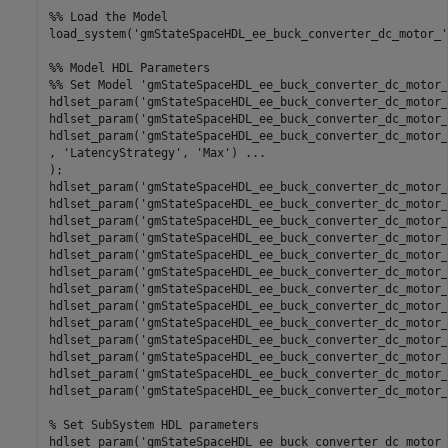
%% Load the Model
load_system(
'gmStateSpaceHDL_ee_buck_converter_dc_motor_'
%% Model HDL Parameters
%% Set Model 'gmStateSpaceHDL_ee_buck_converter_dc_motor_
hdlset_param(
'gmStateSpaceHDL_ee_buck_converter_dc_motor_
hdlset_param(
'gmStateSpaceHDL_ee_buck_converter_dc_motor_
hdlset_param(
'gmStateSpaceHDL_ee_buck_converter_dc_motor_
, 
'LatencyStrategy'
, 
'Max'
) 
...
);

hdlset_param(
'gmStateSpaceHDL_ee_buck_converter_dc_motor_
hdlset_param(
'gmStateSpaceHDL_ee_buck_converter_dc_motor_
hdlset_param(
'gmStateSpaceHDL_ee_buck_converter_dc_motor_
hdlset_param(
'gmStateSpaceHDL_ee_buck_converter_dc_motor_
hdlset_param(
'gmStateSpaceHDL_ee_buck_converter_dc_motor_
hdlset_param(
'gmStateSpaceHDL_ee_buck_converter_dc_motor_
hdlset_param(
'gmStateSpaceHDL_ee_buck_converter_dc_motor_
hdlset_param(
'gmStateSpaceHDL_ee_buck_converter_dc_motor_
hdlset_param(
'gmStateSpaceHDL_ee_buck_converter_dc_motor_
hdlset_param(
'gmStateSpaceHDL_ee_buck_converter_dc_motor_
hdlset_param(
'gmStateSpaceHDL_ee_buck_converter_dc_motor_
hdlset_param(
'gmStateSpaceHDL_ee_buck_converter_dc_motor_
hdlset_param(
'gmStateSpaceHDL_ee_buck_converter_dc_motor_
% Set SubSystem HDL parameters
hdlset_param(
'gmStateSpaceHDL_ee_buck_converter_dc_motor_