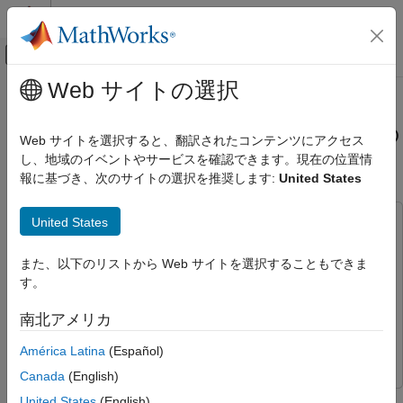
コンテンツへスキップ
MATLAB ヘルプ センター
オフキャンバス ナビゲーション メ
メインコンテンツ
Web サイトの選択
ドキュメンテーションのホーム
Speedgoat FPGA IO モジュールへ
コード生成
の Simscape DC モーター モデルの
Web サイトを選択すると、翻訳されたコンテンツにアクセス
FPGA、ASIC、および SoC 開発
展開
し、地域のイベントやサービスを確認できます。現在の位置情
報に基づき、次のサイトの選択を推奨します:
United States
HDL Coder
リアルタイム ハードウェア展開
United States
この例では次を使用します。
Simscape ハードウェアインザループ ワークフ
ロー
HDL Coder
HDL Coder
展開
また、以下のリストから Web サイトを選択することもできま
Simscape Electrical
Simscape Electrical
す。
HDL Coder
Simulink Coder
Simulink Coder
リアルタイム ハードウェア展開
南北アメリカ
Simscape
Simscape
Simscape ハードウェアインザループ ワークフ
Simulink Real-Time
Simulink Real-Time
América Latina
(Español)
ロー
用途
Canada
(English)
電力コンバーター
この例では、DC モーターなどの非線形 Simscape™ モデル用の
United States
(English)