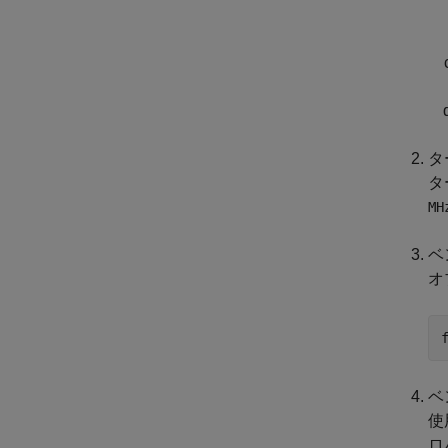
タ
タ
MH
ベ
オ
ベ
使
ロ