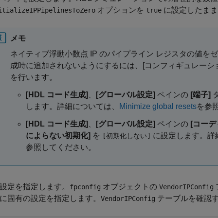
オプションを
に設定したまま
itializeIPPipelinesToZero
true
メモ
ネイティブ浮動小数点 IP のパイプライン レジスタの値を
成時に追加されないようにするには、[コンフィギュレーショ
を行います。
[HDL コード生成]
、
[グローバル設定]
ペインの
[端子]
します。詳細については、
Minimize global resets
を参
[HDL コード生成]
、
[グローバル設定]
ペインの
[コーデ
によらない初期化]
を
に設定します。詳
[初期化しない]
参照してください。
P 設定を指定します。
オブジェクトの
fpconfig
VendorIPConfig
P に固有の設定を指定します。
テーブルを確認
VendorIPConfig