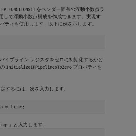
をベンダー固有の浮動小数点ラ
 FP FUNCTIONS)]
用して浮動小数点構成を作成できます。実現す
パティを使用します。以下に例を示します。
のパイプライン レジスタをゼロに初期化するかど
ィの
プロパティを
InitializeIPPipelinesToZero
 に設定するには、次を入力します。
」と入力します。
ings