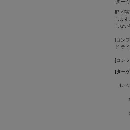
ター
IP 
します
しない
[コン
ド ラ
[コン
[ターゲ
ベ