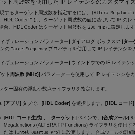
ゲット周波数を使用した IP レイテンシのカスタマイ
が実現するターゲット周波数を指定するには、
[Altera Megafuncti
。HDL Coder™ は、ターゲット周波数の値に基づいて IP
場合、HDL Coder はターゲット周波数を
に設定します
200 MHz
フィギュレーション パラメーター] ダイアログ ボックスの
[ター
インの
プロパティを使用して IP レイテンシ
TargetFrequency
フィギュレーション パラメーター] ウィンドウでの IP レイテ
ット周波数 (MHz)]
パラメーターを使用して IP レイテンシ
ンダー固有の浮動小数点ライブラリを指定します。
[アプリ]
タブで、
[HDL Coder]
を選択します。
[HDL コード]
[HDL コード生成]
、
[ターゲット]
ペインで、
[合成ツール]
を
Megafunctions (ALTERA FP Functions) ライブラリを使
たは
に設定します。合成ツールの詳細
[Intel Quartus Pro]