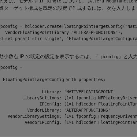
とえば、モデル
について、
sfir_single
[Altera Megafunction
点ターゲット構成を既定の設定で作成するには、次を入力しま
fpconfig = hdlcoder.createFloatingPointTargetConfig(
"Nat
   VendorFloatingPointLibrary=
"ALTERAFPFUNCTIONS"
);

hdlset_param(
'sfir_single'
, 
'FloatingPointTargetConfigur
動小数点 IP の既定の設定を表示するには、「
」と入
fpconfig
fpconfig = 

  FloatingPointTargetConfig with properties:

                  Library: 'NATIVEFLOATINGPOINT'

          LibrarySettings: [1×1 fpconfig.NFPLatencyDriven
                 IPConfig: [1×1 hdlcoder.FloatingPointTar
            VendorLibrary: 'ALTERAFPFUNCTIONS'

    VendorLibrarySettings: [1×1 fpconfig.FrequencyDrivenM
           VendorIPConfig: [1×1 hdlcoder.FloatingPointTar