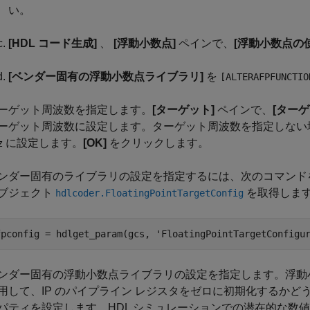
い。
[HDL コード生成]
、
[浮動小数点]
ペインで、
[浮動小数点の
[ベンダー固有の浮動小数点ライブラリ]
を
[ALTERAFPFUNCTIO
ーゲット周波数を指定します。
[ターゲット]
ペインで、
[ターゲ
ーゲット周波数に設定します。ターゲット周波数を指定しない場合、
に設定します。
[OK]
をクリックします。
z
ンダー固有のライブラリの設定を指定するには、次のコマンド
ブジェクト
を取得しま
hdlcoder.FloatingPointTargetConfig
fpconfig = hdlget_param(gcs, 
'FloatingPointTargetConfigu
ンダー固有の浮動小数点ライブラリの設定を指定します。浮動
用して、IP のパイプライン レジスタをゼロに初期化するかど
パティを設定します。HDL シミュレーションでの潜在的な数