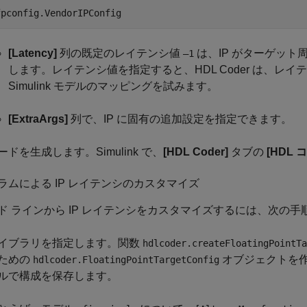
fpconfig.VendorIPConfig
[Latency]
列の既定のレイテンシ値
は、IP がターゲッ
–1
します。レイテンシ値を指定すると、HDL Coder は、レイ
Simulink モデルのマッピングを試みます。
[ExtraArgs]
列で、IP に固有の追加設定を指定できます。
ードを生成します。Simulink で、
[HDL Coder]
タブの
[HDL
ラムによる IP レイテンシのカスタマイズ
ド ラインから IP レイテンシをカスタマイズするには、次の
イブラリを指定します。関数
hdlcoder.createFloatingPointTa
ための
オブジェクトを
hdlcoder.FloatingPointTargetConfig
ルで構成を保存します。