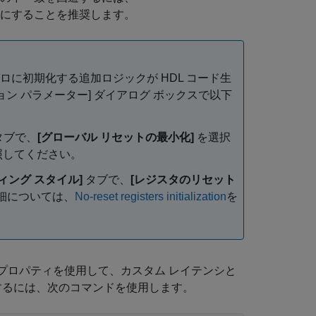
にすることを推奨します。
ゼロに初期化する追加ロジックが HDL コード生
ン パラメーター] ダイアログ ボックスで以下
タブで、
[グローバル リセットの最小化]
を選択
照してください。
ィング スタイル]
タブで、
[レジスタのリセット
細については、
No-reset registers initialization
を
プロパティを使用して、カスタム レイテンシと
するには、次のコマンドを使用します。