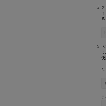
タ
イ
る
ベ
う
使
た
ラ