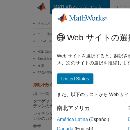
コンテンツへスキップ
MATLAB ヘルプ センター
コミュ
ドキュメ
ドキュメンテーションのホーム
コード生成
浮動
Web サイトの選
FPGA、ASIC、および SoC 開発
HDL Coder
Simuli
Web サイトを選択すると、翻訳
Simulink からの HDL コード生成
数点タ
き、次のサイトの選択を推奨します
展開
のさま
FPGA 浮動小数点ライブラリ
レイテ
United States
浮動小数点 IP 構成のカスタマイズ
項目一覧
また、以下のリストから Web サ
ターゲット周波数を使用した IP レイ
テンシのカスタマイズ
南北アメリカ
レイテンシ手法を使用した IP レイテ
ンシのカスタマイズ
América Latina
(Español)
参考
Canada
(English)