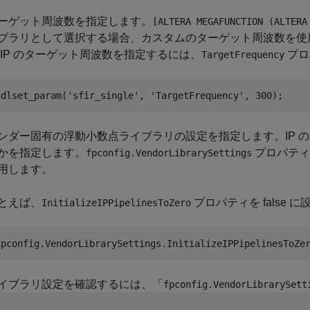
ーゲット周波数を指定します。
[ALTERA MEGAFUNCTION (ALTERA
ブラリとして選択する場合、カスタムのターゲット周波数を使
 IP のターゲット周波数を指定するには、
プロ
TargetFrequency
hdlset_param(
'sfir_single'
, 
'TargetFrequency'
ンダー固有の浮動小数点ライブラリの設定を指定します。IP 
かを指定します。
プロパテ
fpconfig.VendorLibrarySettings
用します。
とえば、
プロパティを false
InitializeIPPipelinesToZero
イブラリ設定を確認するには、「
fpconfig.VendorLibrarySett