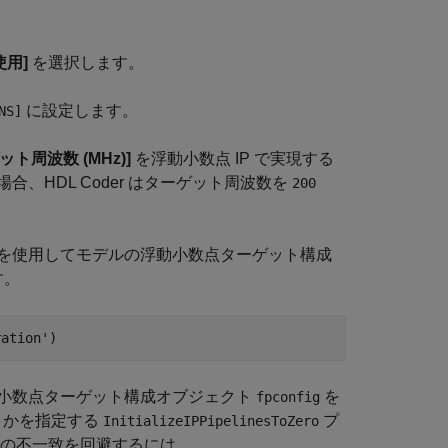
使用]
を選択します。
に設定します。
NS]
ット周波数 (MHz)]
を浮動小数点 IP で実現する
HDL Coder はターゲット周波数を
200
を使用してモデルの浮動小数点ターゲット構成
す。
ration'
)
小数点ターゲット構成オブジェクト
を
fpconfig
うかを指定する
プ
InitializeIPPipelinesToZero
値の不一致を回避するには、