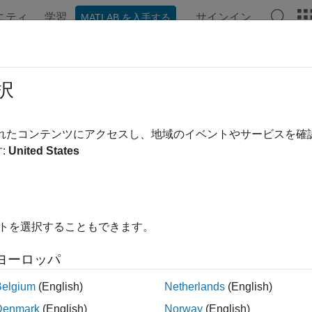
ニティ
学習
サインイン
MATLAB を入手する
ンテーション
例
関数
ブロック
アプリ
ビデオ
小数点 IP 構成のカスタマイズ
択
®
nk
モデルを浮動小数点ターゲット ライブラリにマッピングする
されたコンテンツにアクセスし、地域のイベントやサービスを
ーゲット設定を作成できます。IP 構成をカスタマイズするために
:
United States
ざまな組み合わせから選択できます。テーブルには IP 型と
ンシ値とその他の IP 設定を選択するために使用できます。
イトを選択することもできます。
ヨーロッパ
Belgium
(English)
Netherlands
(English)
Denmark
(English)
Norway
(English)