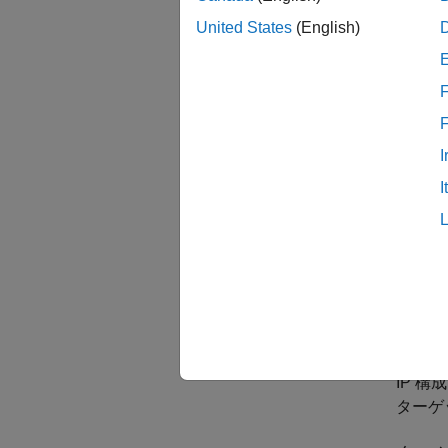
United States
(English)
F
I
I
IP 
ターゲ