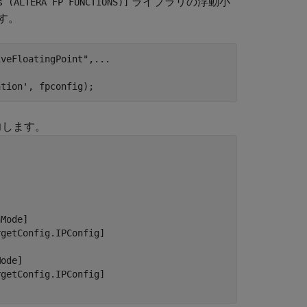
ライブラリの浮動小
s (ALTERA FP FUNCTIONS)]
す。
iveFloatingPoint"
,
...
ation'
, fpconfig);
力します。
Mode]

getConfig.IPConfig]

ode]

getConfig.IPConfig]
