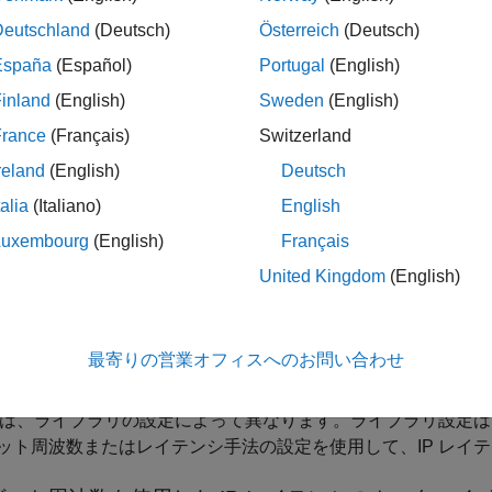
Deutschland
(Deutsch)
Österreich
(Deutsch)
España
(Español)
Portugal
(English)
inland
(English)
Sweden
(English)
France
(Français)
Switzerland
reland
(English)
Deutsch
talia
(Italiano)
English
Luxembourg
(English)
Français
United Kingdom
(English)
最寄りの営業オフィスへのお問い合わせ
構成は、ライブラリの設定によって異なります。ライブラリ設定
ット周波数またはレイテンシ手法の設定を使用して、IP レイ