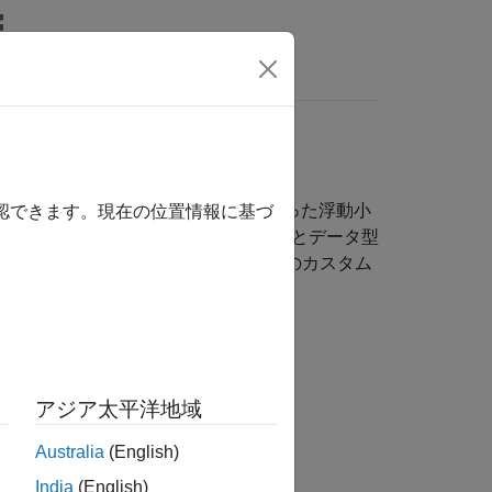
MATLAB Answers
とき、独自のカスタム IP 構成を行った浮動小
確認できます。現在の位置情報に基づ
、IP 構成テーブルを使用して IP 名とデータ型
追加の列のリストが含まれていて、独自のカスタム
アジア太平洋地域
Australia
(English)
India
(English)