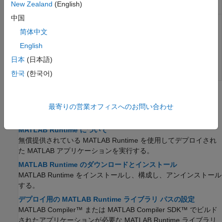
New Zealand
(English)
(R2023b 以降)
中国
MATLAB
Compiler
compiler.runtime.customInstaller
により生成される指
简体中文
定されたファイルの
English
MATLAB
Runtime
インストーラーを作
日本
(日本語)
成する
(R2024b 以
降)
한국
(한국어)
トピック
最寄りの営業オフィスへのお問い合わせ
MATLAB
Runtime
MATLAB Runtime について
無償提供されている
MATLAB Runtime
を使用してデプロイされ
た MATLAB アプリケーションを実行する。
MATLAB Runtime のダウンロードとインストール
MATLAB Runtime
をインストールし、構成し、アンインストール
する。
デプロイ用の MATLAB Runtime ライブラリ パスの設定
MATLAB Compiler™
または
MATLAB Compiler SDK™
でビルド
されたアプリケーションが必要な
MATLAB Runtime
ライブラリ