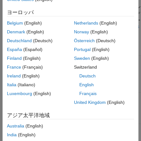
ンストーラーなしでパッケージ化された MATLAB アプリケーシ
マイクロサービス
ョンを配布するには、エンド ユーザーはアプリケーションのコン
ヨーロッパ
パイルに使用された MATLAB のバージョンが一致する (アップデ
MATLAB Runtime
ート レベルは同じかそれ以降)
MATLAB Runtime
インストーラー
Belgium
(English)
Netherlands
(English)
をダウンロードする必要があります。詳細については、
MATLAB
Denmark
(English)
Norway
(English)
Runtime のダウンロードとインストール
を参照してください。
Deutschland
(Deutsch)
Österreich
(Deutsch)
関数
España
(Español)
Portugal
(English)
Finland
(English)
Sweden
(English)
現在のプラットフォ
mcrinstaller
ームに対応する
France
(Français)
Switzerland
MATLAB
Runtime
Ireland
(English)
Deutsch
インストーラーのバ
ージョンと場所の情
Italia
(Italiano)
English
報を表示
Luxembourg
(English)
Français
MATLAB
のバージ
mcrversion
United Kingdom
(English)
ョンに対応する
MATLAB
Runtime
のバージョン番号を
アジア太平洋地域
返す
Australia
(English)
MATLAB
Runtime
compiler.runtime.createDockerImage
を含む
Docker
イメ
India
(English)
ージを作成