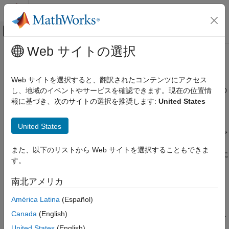
コンテンツへスキップ
MATLAB ヘルプ センター
オフキャンバス ナビゲーション メ
メインコンテンツ
Web サイトの選択
ドキュメンテーションのホーム
MATLAB
Runtime
アプリケーションのデプロイ
Web サイトを選択すると、翻訳されたコンテンツにアクセス
®
コンパイルされた MATLAB
関数を使用するアプリケーションの
し、地域のイベントやサービスを確認できます。現在の位置情
MATLAB Compiler SDK
配布
報に基づき、次のサイトの選択を推奨します:
United States
カテゴリ
MATLAB Runtime
は、MATLAB のインストール バージョンがな
MATLAB Compiler SDK 入門
いシステム上でコンパイルされた MATLAB コードの実行を可能
United States
にする、共有ライブラリ、MATLAB コード、およびその他のファ
MATLAB 関数のパッケージ化
イルのスタンドアロン セットです。コンパイルされた MATLAB
C 共有ライブラリの統合
また、以下のリストから Web サイトを選択することもできま
関数を含むアプリケーションは、
MATLAB Runtime
ライブラリに
C++ 共有ライブラリの統合
す。
アクセスする必要があります。
.NET アセンブリの統合
南北アメリカ
Java パッケージの統合
MATLAB Runtime
を含むアプリケーション インストーラーを作
Python パッケージの統合
成するには、インストーラーの作成に使用された MATLAB と、
América Latina
(Español)
COM コンポーネントの統合
バージョンおよびアップデート レベルが両方一致する
MATLAB
Canada
(English)
Runtime
インストーラーをダウンロードする必要があります。イ
MATLAB Production Server による企業での
デプロイ
United States
(English)