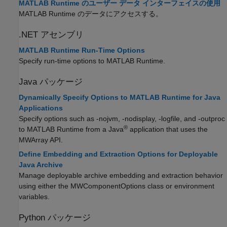
MATLAB Runtime のユーザー データ インターフェイスの使用
MATLAB Runtime
のデータにアクセスする。
.NET アセンブリ
MATLAB Runtime Run-Time Options
Specify run-time options to
MATLAB Runtime
.
Java
パッケージ
Dynamically Specify Options to MATLAB Runtime for Java
Applications
Specify options such as -nojvm, -nodisplay, -logfile, and -outproc
®
to
MATLAB Runtime
from a Java
application that uses the
MWArray API.
Define Embedding and Extraction Options for Deployable
Java Archive
Manage deployable archive embedding and extraction behavior
using either the MWComponentOptions class or environment
variables.
Python パッケージ