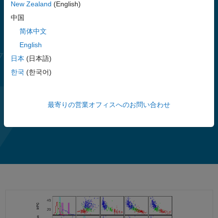
New Zealand
(English)
また、多次元データの解析および特徴抽出については、ツールボッ
中国
クスで、主成分分析 (PCA)、正則化、次元削減、特徴選択の手法が
提供されており、予測精度を最大限に高める変数の特定が可能で
简体中文
す。
English
日本
(日本語)
このツールボックスには、サポート ベクター マシン (SVM)、ブー
スティングされた決定木、浅いニューラル ネットワーク、k-
한국
(한국어)
means、およびその他のクラスタリング手法を含む、教師あり機械
学習、半教師あり機械学習、および
教師なし機械学習のアルゴリズ
ム
が用意されています。部分従属プロットやシャープレイ値、
最寄りの営業オフィスへのお問い合わせ
さらに表示
LIME、および組み込み配布向けの C/C++ コード自動生成などの解
ビ
ビ
2:14
釈可能性の手法を適用することができます。ネイティブの Simulink
ブロックにより、シミュレーションおよびモデルベースデザイン
(MBD、モデルベース開発) で予測モデルを使用することができま
す。メモリに収まりきらない大きなデータセットに、多くのツール
ボックス アルゴリズムを使用することができます。
デ