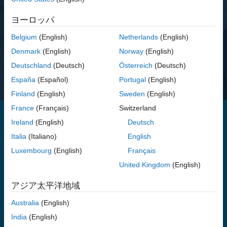
無料評価版を試す
ヨーロッパ
価格を表示する
Belgium
(English)
Netherlands
(English)
Denmark
(English)
Norway
(English)
ご質問はありますか?
営業へのお問い合わせ
.
Deutschland
(Deutsch)
Österreich
(Deutsch)
España
(Español)
Portugal
(English)
Finland
(English)
Sweden
(English)
France
(Français)
Switzerland
Ireland
(English)
Deutsch
Statistics and Machine Learning Toolbox には、データを記述、解
Italia
(Italiano)
English
析、およびモデル化する関数やアプリが用意されています。探索的
Luxembourg
(English)
Français
データ解析のために記述統計、可視化、およびクラスタリングを使
用したり、確立分布をデータにあてはめたり、モンテカルロ シミュ
United Kingdom
(English)
レーションのために乱数を生成できるほか、仮説検定を行うことも
可能です。回帰および分類アルゴリズムにより、分類学習器アプリ
アジア太平洋地域
と回帰学習器アプリを使用して対話的に、または自動化された機械
Australia
(English)
学習 (AutoML) を使用したプログラムで、データから推定を行い予
測モデルを作成できます。
India
(English)