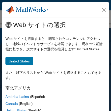
コンテンツへスキップ
Statistics and Machine Learning Toolbox
Web サイトの選択
Web サイトを選択すると、翻訳されたコンテンツにアクセス
し、地域のイベントやサービスを確認できます。現在の位置情
報に基づき、次のサイトの選択を推奨します:
United States
United States
Statistics and Machine Learning
また、以下のリストから Web サイトを選択することもできま
Toolbox
す。
南北アメリカ
統計と機械学習を使用してデータを解析お
América Latina
(Español)
よびモデル化
Canada
(English)
United States
(English)