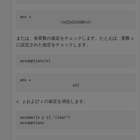
ans = 
(
x
∈
Z
y
∈
Z
z
∈
Q
0
<
z
)
または、各変数の仮定をチェックします。たとえば、変数
x
に設定された仮定をチェックします。
assumptions(x)
ans = 
x
∈
Z
、
および
の仮定を消去します。
x
y
z
assume([x y z],
"clear"
)

assumptions