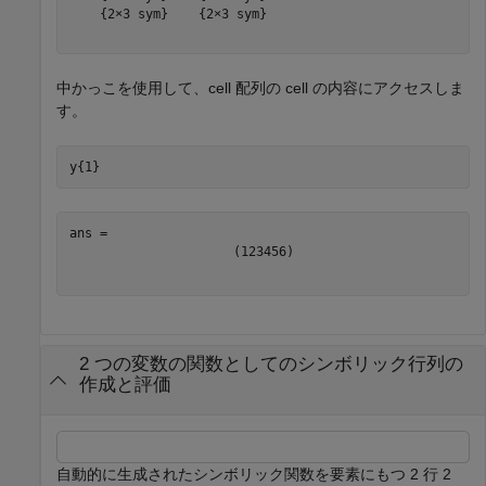
    {2×3 sym}    {2×3 sym}

中かっこを使用して、cell 配列の cell の内容にアクセスしま
す。
y{1}
(
1
2
3
4
5
6
)
2 つの変数の関数としてのシンボリック行列の
作成と評価
自動的に生成されたシンボリック関数を要素にもつ 2 行 2