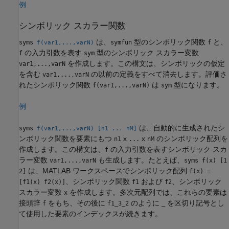
例
シンボリック スカラー関数
は、
型のシンボリック関数
と、
syms
symfun
f
f(var1,...,varN)
の入力引数を表す
型のシンボリック スカラー変数
f
sym
を作成します。この構文は、シンボリックの仮定
var1,...,varN
を含む
の以前の定義をすべて消去します。評価さ
var1,...,varN
れたシンボリック関数
は
型になります。
f(var1,...,varN)
sym
例
は、自動的に生成されたシ
syms
f(var1,...,varN)
[n1 ... nM]
ンボリック関数を要素にもつ
x
x
のシンボリック配列を
n1
...
nM
作成します。この構文は、
の入力引数を表すシンボリック スカ
f
ラー変数
も生成します。たとえば、
var1,...,varN
syms f(x) [1
は、MATLAB ワークスペースでシンボリック配列
2]
f(x) =
、シンボリック関数
および
、シンボリック
[f1(x) f2(x)]
f1
f2
スカラー変数
を作成します。多次元配列では、これらの要素は
x
接頭辞
をもち、その後に
のように
を区切り記号とし
f
f1_3_2
_
て使用した要素のインデックスが続きます。