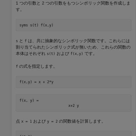
1 つの引数と 2 つの引数をもつシンボリック関数を作成しま
す。
syms 
s(t)
f(x,y)
と
は、共に抽象的なシンボリック関数です。これらには
s
f
割り当てられたシンボリック式が無いため、これらの関数の
本体はそれぞれ
および
です。
s(t)
f(x,y)
の式を指定します。
f
f(x,y) = x + 2*y
f(x, y) = 
x
+
2
y
点
および
の関数値を計算します。
x = 1
y = 2