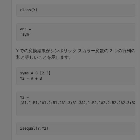
class(Y)
ans = 

での変換結果がシンボリック スカラー変数の 2 つの行列の
Y
和と等しいことを示します。
syms 
A
B
[2 3]
Y2 = A + B
(
A
1
,
1
+
B
1
,
1
A
1
,
2
+
B
1
,
2
A
1
,
3
+
B
1
,
3
A
2
,
1
+
B
2
,
1
A
2
,
2
+
B
2
,
2
A
2
,
3
+
B
2
,
isequal(Y,Y2)