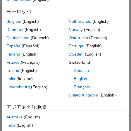
ヒント
syms var1 ... varN n matrix
ヨーロッパ
バージョン履歴
syms f(var1,...,varN) [nrow ncol] matrix
syms f(var1,...,varN) [nrow ncol] matrix keepargs
参考
Belgium
(English)
Netherlands
(English)
syms f(var1,...,varN) n matrix
Denmark
(English)
Norway
(English)
syms f(var1,...,varN) n matrix keepargs
syms(symArray)
Deutschland
(Deutsch)
Österreich
(Deutsch)
syms
España
(Español)
Portugal
(English)
S = syms
説明
Finland
(English)
Sweden
(English)
France
(Français)
Switzerland
シンボリック スカラー変数
Ireland
(English)
Deutsch
は、
型のシンボリック スカラー変数
syms
sym
var1 ... varN
Italia
(Italiano)
English
～
を作成します。各変数はスペースで区切ります。こ
var1
varN
の構文は、
の以前の定義をすべて消去します。
Luxembourg
(English)
Français
var1 ... varN
United Kingdom
(English)
例
アジア太平洋地域
は、シンボリック スカラー変
syms
var1 ... varN
[n1 ... nM]
Australia
(English)
数
の配列を作成します。ここで、各配列のサイズ
var1 ... varN
は
x
x
であり、自動生成されたシンボリック スカラー
n1
...
nM
India
(English)
変数をその要素として含みます。たとえば、
は、
syms a [1 3]