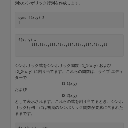
列のシンボリック行列を作成します。
syms 
f(x,y)
2
f
(
f
1
,
1
(
x
,
y
)
f
1
,
2
(
x
,
y
)
f
2
,
1
(
x
,
y
)
f
2
,
2
(
x
,
y
)
)
シンボリック式をシンボリック関数
および
f1_1(x,y)
に割り当てます。これらの関数は、ライブ エディ
f2_2(x,y)
ターで
f
1
,
1
(
x
,
y
)
および
f
2
,
2
(
x
,
y
)
として表示されます。これらの式を割り当てるとき、シンボ
リック行列
には初期のシンボリック関数が要素に含まれた
f
ままです。