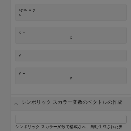
syms 
x
y
x
x = 
x
y
y = 
y
シンボリック スカラー変数のベクトルの作成
シンボリック スカラー変数で構成され、自動生成された要