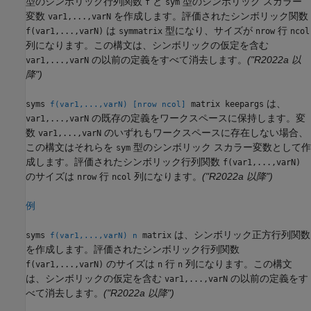
型のシンボリック行列関数
と
型のシンボリック スカラー
f
sym
変数
を作成します。評価されたシンボリック関数
var1,...,varN
は
型になり、サイズが
行
f(var1,...,varN)
symmatrix
nrow
ncol
列になります。この構文は、シンボリックの仮定を含む
の以前の定義をすべて消去します。
("R2022a 以
var1,...,varN
降")
は、
syms
matrix keepargs
f(var1,...,varN)
[nrow ncol]
の既存の定義をワークスペースに保持します。変
var1,...,varN
数
のいずれもワークスペースに存在しない場合、
var1,...,varN
この構文はそれらを
型のシンボリック スカラー変数として作
sym
成します。評価されたシンボリック行列関数
f(var1,...,varN)
のサイズは
行
列になります。
("R2022a 以降")
nrow
ncol
例
は、シンボリック正方行列関数
syms
matrix
f(var1,...,varN)
n
を作成します。評価されたシンボリック行列関数
のサイズは
行
列になります。この構文
f(var1,...,varN)
n
n
は、シンボリックの仮定を含む
の以前の定義をす
var1,...,varN
べて消去します。
("R2022a 以降")