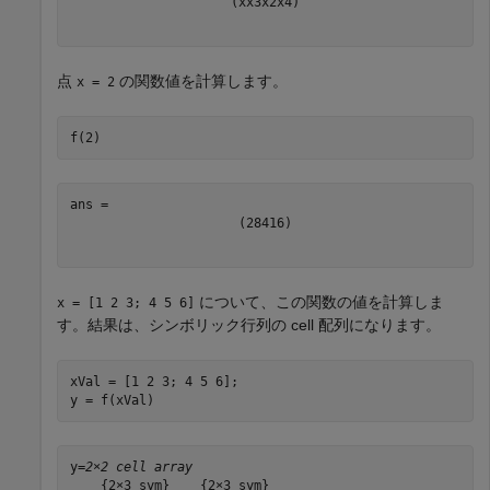
(
x
x
3
x
2
x
4
)
点
の関数値を計算します。
x = 2
f(2)
(
2
8
4
16
)
について、この関数の値を計算しま
x = [1 2 3; 4 5 6]
す。結果は、シンボリック行列の cell 配列になります。
xVal = [1 2 3; 4 5 6];

y = f(xVal)
y=
2×2 cell array
    {2×3 sym}    {2×3 sym}
