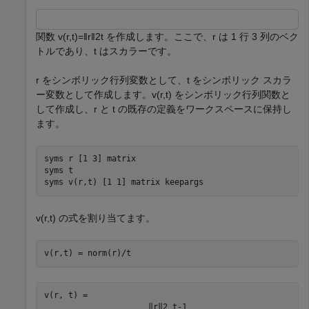
関数
v
(
r
,
t
)
=
‖
r
‖
2
t
を作成します。ここで、
r
は 1 行 3 列のベク
トルであり、
t
はスカラーです。
r
をシンボリック行列変数として、
t
をシンボリック スカラ
ー変数として作成します。
v
(
r
,
t
)
をシンボリック行列関数と
して作成し、
r
と
t
の既存の定義をワークスペースに保持し
ます。
syms 
r
[1 3]
matrix
syms 
t
syms 
v(r,t)
[1 1]
matrix
keepargs
v
(
r
,
t
)
の式を割り当てます。
v(r,t) = norm(r)/t
v(r, t) = 
‖
r
‖
2
t
-
1