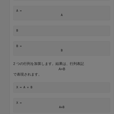
A = 
A
B
B = 
B
2 つの行列を加算します。結果は、行列表記
A
+
B
で表現されます。
X = A + B
X = 
A
+
B