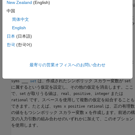
New Zealand
(English)
®
MATLAB
ワークスペースにシンボリック配列
お
a = [a1 a2 a3]
中国
よびシンボリック スカラー変数
、
、および
を作成しま
a1
a2
a3
す。多次元配列では、これらの要素は接頭辞
をもち、その後に
a
简体中文
のように
を区切り記号として使用した要素のインデック
a1_3_2
_
English
スが続きます。
日本
(日本語)
例
한국
(한국어)
は、シンボリック スカラー変数で構成さ
syms
var1 ... varN
n
れ、自動生成された要素が埋められる
行
列の行列を作成しま
n
n
最寄りの営業オフィスへのお問い合わせ
す。
は、作成されたシンボリック スカラー変数が
syms
___
set
set
に属するという仮定を設定し、その他の仮定を消去します。ここ
で、
が取りうる値は、
、
、
または
set
real
positive
integer
です。スペースを使用して複数の仮定を結合することも
rational
できます。たとえば、
は、正の有理数
syms x positive rational
の値をもつシンボリック スカラー変数
を作成します。前述の構
x
文の入力引数の組み合わせのいずれかに加えて、このオプション
を使用します。