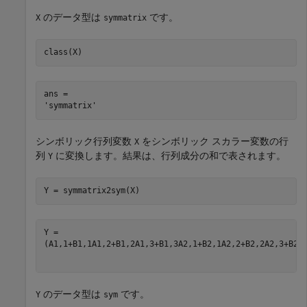
のデータ型は
です。
X
symmatrix
class(X)
ans = 

シンボリック行列変数
をシンボリック スカラー変数の行
X
列
に変換します。結果は、行列成分の和で表されます。
Y
Y = symmatrix2sym(X)
(
A
1
,
1
+
B
1
,
1
A
1
,
2
+
B
1
,
2
A
1
,
3
+
B
1
,
3
A
2
,
1
+
B
2
,
1
A
2
,
2
+
B
2
,
2
A
2
,
3
+
B
2
,
のデータ型は
です。
Y
sym