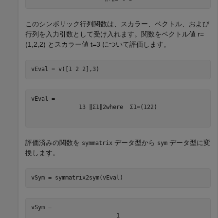
このシンボリック行列関数は、スカラー、ベクトル、および
行列を入力引数として受け入れます。関数をベクトル値
r
=
(
1
,
2
,
2
)
とスカラー値
t
=
3
について評価します。
vEval = v([1 2 2],3)
1
3
‖
Σ
1
‖
2
where
Σ
1
=
(
1
2
2
)
評価済みの関数を
データ型から
データ型に変
symmatrix
sym
換します。
vSym = symmatrix2sym(vEval)
vSym = 
1