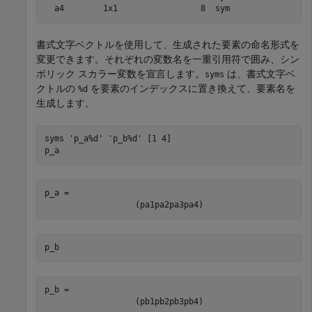
書式文字ベクトルを使用して、生成された要素の命名形式を
変更できます。それぞれの変数名を一重引用符で囲み、シン
ボリック スカラー変数を宣言します。
は、書式文字ベ
syms
クトルの
を要素のインデックスに置き換えて、要素名を
%d
生成します。
syms 
'p_a%d'
'p_b%d'
[1 4]
p_a
p_a = 
(
p
a1
p
a2
p
a3
p
a4
)
p_b
p_b = 
(
p
b1
p
b2
p
b3
p
b4
)