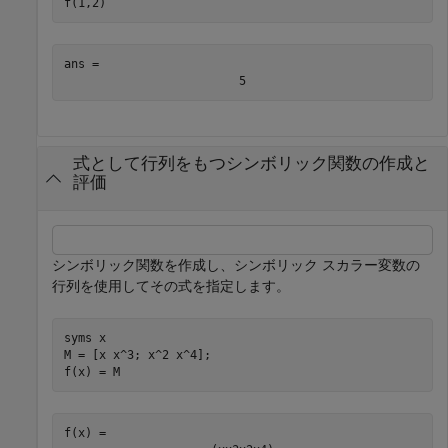
f(1,2)
ans = 
5
式として行列をもつシンボリック関数の作成と
評価
シンボリック関数を作成し、シンボリック スカラー変数の
行列を使用してその式を指定します。
syms 
x
M = [x x^3; x^2 x^4];

f(x) = M