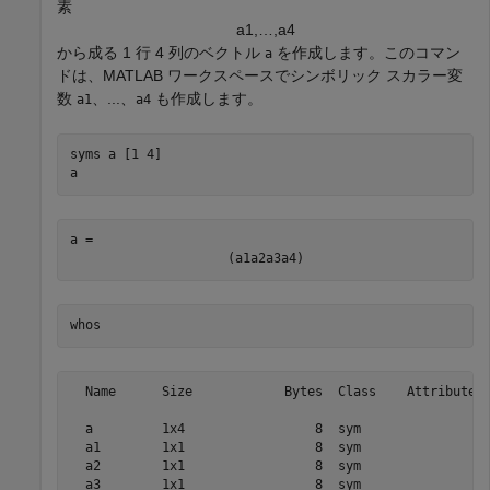
素
a
1
,
…
,
a
4
から成る 1 行 4 列のベクトル
を作成します。このコマン
a
ドは、MATLAB ワークスペースでシンボリック スカラー変
数
、...、
も作成します。
a1
a4
syms 
a
[1 4]
a
a = 
(
a
1
a
2
a
3
a
4
)
whos
  Name      Size            Bytes  Class    Attributes

  a         1x4                 8  sym                

  a1        1x1                 8  sym                

  a2        1x1                 8  sym                

  a3        1x1                 8  sym                
