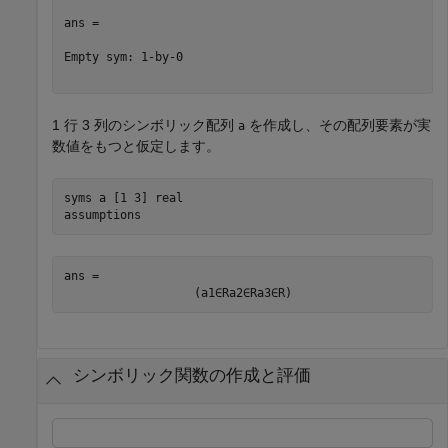
ans =

Empty sym: 1-by-0

1 行 3 列のシンボリック配列
を作成し、その配列要素が実
a
数値をもつと仮定します。
syms 
a
[1 3]
real
assumptions
ans = 
(
a
1
∈
R
a
2
∈
R
a
3
∈
R
)
シンボリック関数の作成と評価