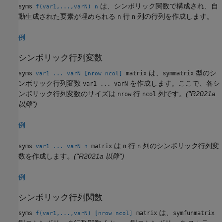
は、シンボリック関数で構成され、自
syms
f(var1,...,varN)
n
動生成された要素が埋められる
行
列の行列を作成します。
n
n
例
シンボリック行列変数
は、
型のシ
syms
matrix
symmatrix
var1 ... varN
[nrow ncol]
ンボリック行列変数
を作成します。ここで、各シ
var1 ... varN
ンボリック行列変数のサイズは
行
列です。
("R2021a
nrow
ncol
以降")
例
は
行
列のシンボリック行列変
syms
matrix
n
n
var1 ... varN
n
数を作成します。
("R2021a 以降")
例
シンボリック行列関数
は、
syms
matrix
symfunmatrix
f(var1,...,varN)
[nrow ncol]