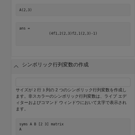
A(2,3)
(
4
f
1
,
2
(
2
,
3
)
f
2
,
1
(
2
,
3
)
-
1
)
シンボリック行列変数の作成
サイズが
行
列の 2 つのシンボリック行列変数を作成し
2
3
ます。非スカラーのシンボリック行列変数は、ライブ エデ
ィターおよびコマンド ウィンドウにおいて太字で表示され
ます。
syms 
A
B
[2 3]
matrix
A