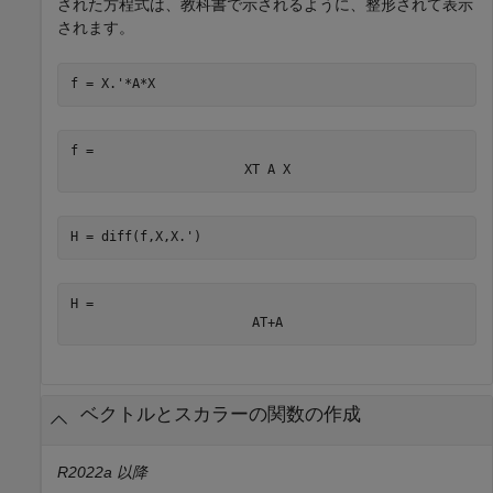
された方程式は、教科書で示されるように、整形されて表示
されます。
f = X.'*A*X
f = 
X
T
A
X
H = diff(f,X,X.')
H = 
A
T
+
A
ベクトルとスカラーの関数の作成
R2022a 以降