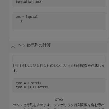
isequal(A+B,B+A)
ans = 
logical
   1

ヘッセ行列の計算
行
列および
行
列のシンボリック行列変数を作成しま
3
3
3
1
す。
syms 
A
3
matrix
syms 
X
[3 1]
matrix
X
T
A
X
のヘッセ行列を求めます。シンボリック行列変数を含む導出