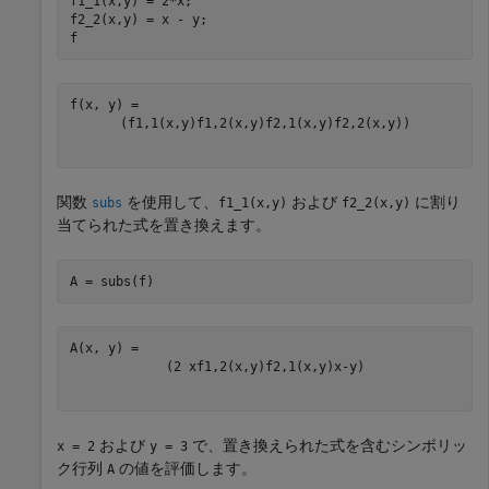
f1_1(x,y) = 2*x;

f2_2(x,y) = x - y;

f
(
f
1
,
1
(
x
,
y
)
f
1
,
2
(
x
,
y
)
f
2
,
1
(
x
,
y
)
f
2
,
2
(
x
,
y
)
)
関数
を使用して、
および
に割り
subs
f1_1(x,y)
f2_2(x,y)
当てられた式を置き換えます。
A = subs(f)
(
2
x
f
1
,
2
(
x
,
y
)
f
2
,
1
(
x
,
y
)
x
-
y
)
および
で、置き換えられた式を含むシンボリッ
x = 2
y = 3
ク行列
の値を評価します。
A