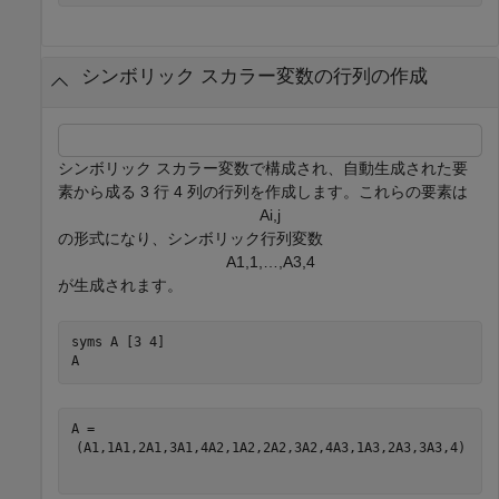
シンボリック スカラー変数の行列の作成
シンボリック スカラー変数で構成され、自動生成された要
素から成る 3 行 4 列の行列を作成します。これらの要素は
A
i
,
j
の形式になり、シンボリック行列変数
A
1
,
1
,
…
,
A
3
,
4
が生成されます。
syms 
A
[3 4]
A
(
A
1
,
1
A
1
,
2
A
1
,
3
A
1
,
4
A
2
,
1
A
2
,
2
A
2
,
3
A
2
,
4
A
3
,
1
A
3
,
2
A
3
,
3
A
3
,
4
)