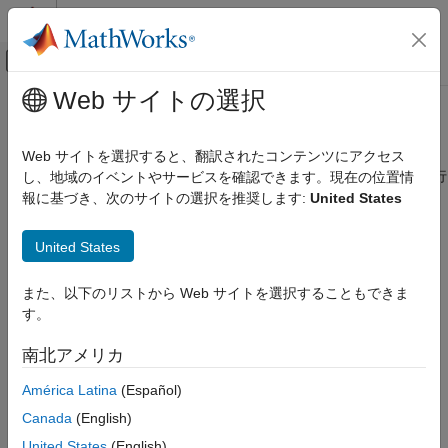
コンテンツへスキップ
MATLAB ヘルプ センター
オフキャンバス ナビゲーション メ
メインコンテンツ
Web サイトの選択
ドキュメンテーションのホーム
syms
数学および最適化
Web サイトを選択すると、翻訳されたコンテンツにアクセス
シンボリック スカラー変数、シンボリック関数、シンボリック行
し、地域のイベントやサービスを確認できます。現在の位置情
Symbolic Math Toolbox
列変数、シンボリック行列関数の作成
報に基づき、次のサイトの選択を推奨します:
United States
MATLAB におけるシンボリック計算
シンボリックの変数、式、関数および設定
ページ内をすべて折りたたむ
United States
構文
syms
また、以下のリストから Web サイトを選択することもできま
項目一覧
syms var1 ... varN
す。
構文
syms var1 ... varN [n1 ... nM]
syms var1 ... varN n
説明
南北アメリカ
syms
___
set
例
syms f(var1,...,varN)
América Latina
(Español)
入力引数
syms f(var1,...,varN) [n1 ... nM]
出力引数
Canada
(English)
syms f(var1,...,varN) n
制限
United States
(English)
syms var1 ... varN [nrow ncol] matrix