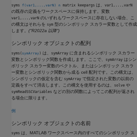
は、
syms
matrix keepargs
var1,...,varN
f(var1,...,varN)
n
の既存の定義をワークスペースに保持します。変数
のいずれもワークスペースに存在しない場合、こ
var1,...,varN
の構文はそれらを
型のシンボリック スカラー変数として作成
sym
します。
("R2022a 以降")
シンボリック オブジェクトの配列
は、
に含まれるシンボリック スカラー
syms(
)
symArray
symArray
変数とシンボリック関数を作成します。ここで、
はシン
symArray
ボリック スカラー変数のベクトル、またはシンボリック スカラ
ー変数とシンボリック関数から成る cell 配列です。この構文は、
シンボリックの仮定を含む
で指定された変数の以前の
symArray
定義をすべて消去します。この構文を使用するのは、
や
solve
などの別の関数によってこの配列が返され
symReadSSCVariables
る場合に限ります。
例
シンボリック オブジェクトの名前
は、MATLAB ワークスペース内のすべてのシンボリック ス
syms