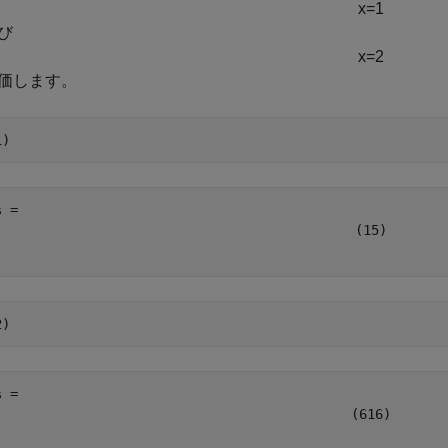
x
=
1
び
x
=
2
価します。
1)
(
1
5
)
2)
(
6
16
)