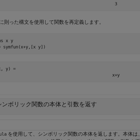
3
に則った構文を使用して関数を再定義します。
ms 
x
y
= symfun(x+y,[x y])
x, y) = 
x
+
y
シンボリック関数の本体と引数を返す
を使用して、シンボリック関数の本体を返します。本体は
ula