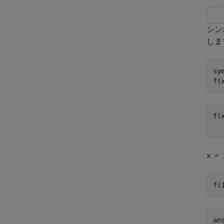
シン
しま
sy
f(
f(
x = 
f(
an