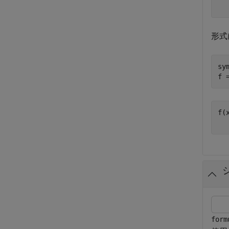
形式
sy
f 
f(
form