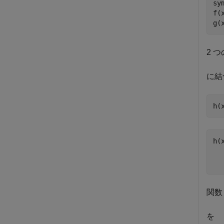
sy
f(
g(
2 
に結
h(
関数
を