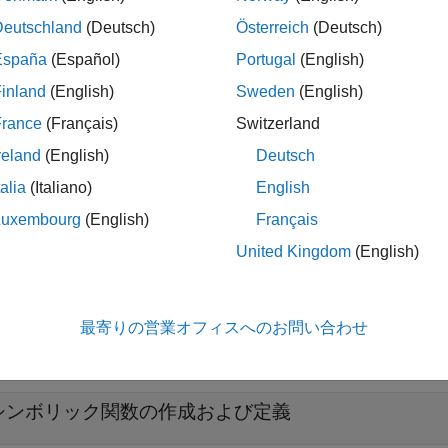
formula
f
Deutschland
(Deutsch)
Österreich
(Deutsch)
España
(Español)
Portugal
(English)
inland
(English)
Sweden
(English)
は、形式に則ったシンボリック関数の作
fun(
,
)
formula
inputs
France
(Français)
Switzerland
reland
(English)
Deutsch
talia
(Italiano)
English
は、
型のシンボリック行列関数
を
fun(
)
symfunmatrix
fM
sy
fM
4b 以降)
Luxembourg
(English)
Français
United Kingdom
(English)
最寄りの営業オフィスへのお問い合わせ
折りたたむ
シンボリック関数の作成および定義