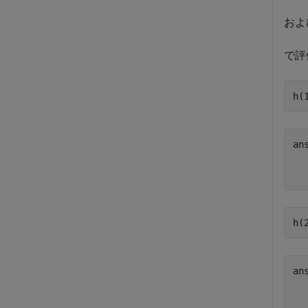
およ
で評
h(
h(