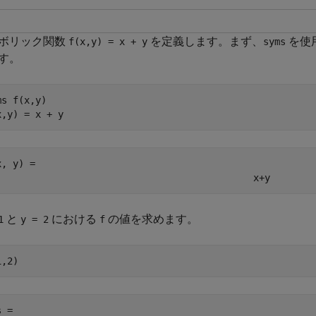
ボリック関数
を定義します。まず、
を使
f(x,y) = x + y
syms
す。
ms 
f(x,y)
x,y) = x + y
x, y) = 
x
+
y
と
における
の値を求めます。
1
y = 2
f
1,2)
s = 