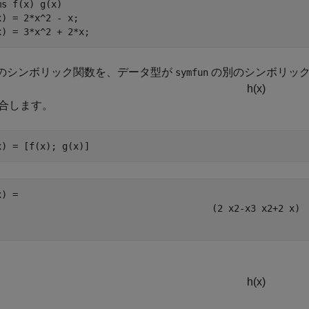
ms 
f(x)
g(x)
x) = 2*x^2 - x;

x) = 3*x^2 + 2*x;
つのシンボリック関数を、データ型が
の別のシンボリッ
symfun
h
(
x
)
合します。
x) = [f(x); g(x)]
(
2
x
2
-
x
3
x
2
+
2
x
)
h
(
x
)