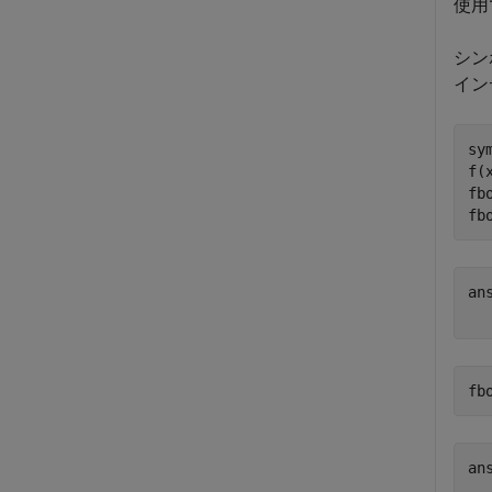
使用
シン
イン
sy
f(
fb
fb
an
fb
an