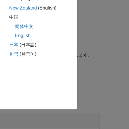
New Zealand
(English)
中国
简体中文
成方法です。
English
日本
(日本語)
한국
(한국어)
型のシンボリック関数
に変換します。
mfun
f