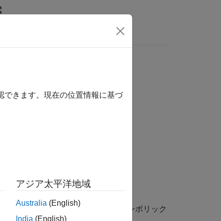
確認できます。現在の位置情報に基づ
アジア太平洋地域
Australia
(English)
です。
内のシンボリック
f(x,y) = x + y
inputs
India
(English)
す。