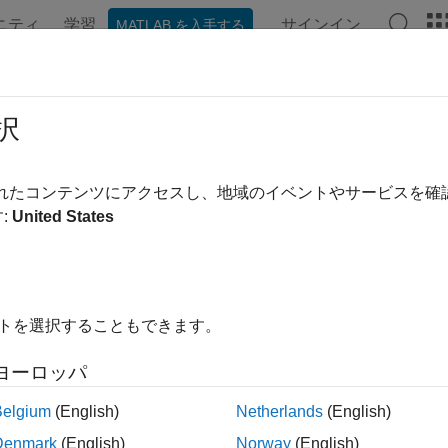
ニティ
学習
サインイン
MATLAB を入手する
ンテーション
例
関数
ビデオ
MATLAB Answers
fun
択
リック関数の作成
されたコンテンツにアクセスし、地域のイベントやサービスを
:
United States
内をすべて折りたたむ
ts) = formula
イトを選択することもできます。
mfun(formula,inputs)
mfun(fM)
ヨーロッパ
Belgium
(English)
Netherlands
(English)
はシンボリック関数
を作成します。たとえば、
) =
f
s
formula
Denmark
(English)
Norway
(English)
、入力引数です。シンボリック式
は、関数
の本体で