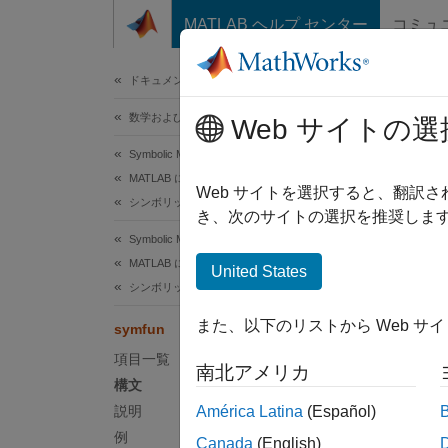
コンテンツへスキップ
MATLAB ヘルプ センター
コミュ
ドキュメ
ドキュメンテーションのホーム
数学および最適化
sym
Web サイトの選
Symbolic Math Toolbox
MATLAB におけるシンボリック計算
シンボ
Web サイトを選択すると、翻訳
シンボリックの変数、式、関数および設定
き、次のサイトの選択を推奨します
ページ
Symbolic Math Toolbox
構文
MATLAB におけるシンボリック計算
United States
シンボリックと数値間の変換
f(inpu
また、以下のリストから Web サ
symfun
f = sy
f = sy
項目一覧
南北アメリカ
説明
構文
説明
América Latina
(Español)
(
f
input
例
Canada
(English)
変数は