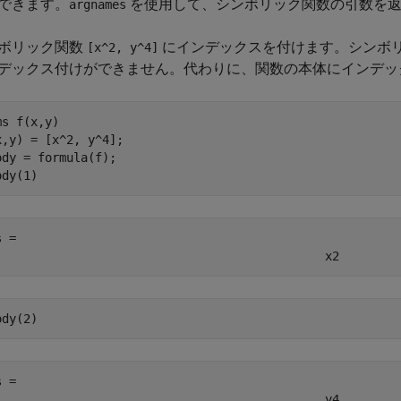
できます。
を使用して、シンボリック関数の引数を
argnames
ボリック関数
にインデックスを付けます。シンボ
[x^2, y^4]
デックス付けができません。代わりに、関数の本体にインデッ
ms 
f(x,y)
x,y) = [x^2, y^4];

ody = formula(f);

ody(1)
s = 
x
2
ody(2)
s = 
y
4