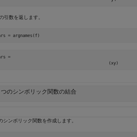
の引数を返します。
ars = argnames(f)
ars = 
(
x
y
)
2 つのシンボリック関数の結合
つのシンボリック関数を作成します。