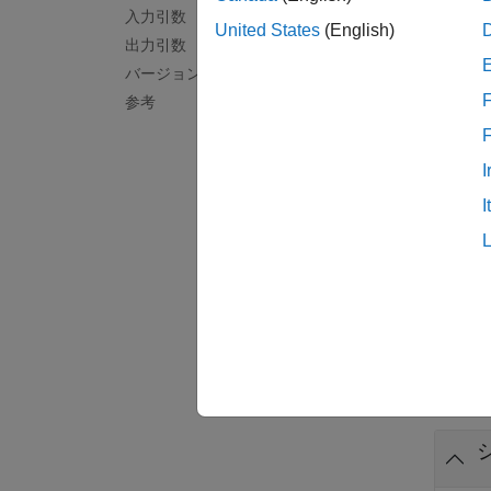
入力引数
United States
(English)
出力引数
例
バージョン履歴
F
参考
= sym
f
例
I
I
= sym
f
(R202
例
例
すべて