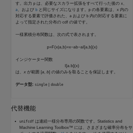
す。出力
は、必要なスカラー拡張をすべて行った後の
、
p
x
、および
と同じサイズになります。
の各要素は、
内の
a
b
p
x
対応する要素で評価された、
および
内の対応する要素に
a
b
よって指定された分布の cdf の値です。
一様累積分布関数は、次の式で表されます。
p
=
F
(
x
|
a
,
b
)
=
x
−
a
b
−
a
I
[
a
,
b
]
(
x
)
インジケーター関数
I
[
a
.
b
]
(
x
)
は、
x
が範囲 [
a
,
b
] の値のみを取ることを保証します。
データ型:
|
single
double
代替機能
は連続一様分布専用の関数です。Statistics and
unifcdf
Machine Learning Toolbox™ には、さまざまな確率分布をサ