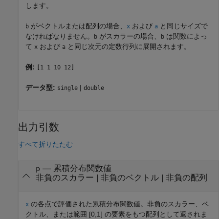
します。
がベクトルまたは配列の場合、
および
と同じサイズで
b
x
a
なければなりません。
がスカラーの場合、
は関数によっ
b
b
て
および
と同じ次元の定数行列に展開されます。
x
a
例:
[1 1 10 12]
データ型:
|
single
double
出力引数
すべて折りたたむ
— 累積分布関数値
p
非負のスカラー | 非負のベクトル | 非負の配列
の各点で評価された累積分布関数値。非負のスカラー、ベ
x
クトル、または範囲 [0,1] の要素をもつ配列として返されま