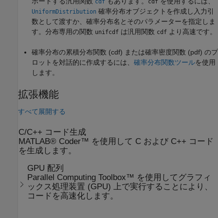
ポートする汎用関数
もあります。
を使用するには、
cdf
cdf
確率分布オブジェクトを作成し入力引
UniformDistribution
数として渡すか、確率分布名とそのパラメーターを指定しま
す。分布専用の関数
は汎用関数
より高速です。
unifcdf
cdf
確率分布の累積分布関数 (cdf) または確率密度関数 (pdf) のプ
ロットを対話的に作成するには、
確率分布関数ツール
を使用
します。
拡張機能
すべて展開する
C/C++ コード生成
MATLAB® Coder™ を使用して C および C++ コード
を生成します。
GPU 配列
Parallel Computing Toolbox™ を使用してグラフィ
ックス処理装置 (GPU) 上で実行することにより、
コードを高速化します。