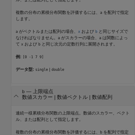
複数の分布の累積分布関数を評価するには、
を配列で指定
a
します。
がベクトルまたは配列の場合、
および
と同じサイズで
a
x
b
なければなりません。
がスカラーの場合、
は関数によっ
a
a
て
および
と同じ次元の定数行列に展開されます。
x
b
例:
[0 -1 7 9]
データ型:
|
single
double
—
上限端点
b
数値スカラー
|
数値ベクトル
|
数値配列
連続一様累積分布関数の上限端点。数値のスカラー、ベクト
ル、または配列として指定します。
複数の分布の累積分布関数を評価するには、
を配列で指定
b