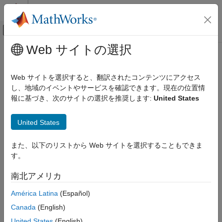
コンテンツへスキップ
MATLAB ヘルプ センター
オフキャンバス ナビゲーション メ
メインコンテンツ
Web サイトの選択
ドキュメンテーションのホーム
unifcdf
AI および統計
Web サイトを選択すると、翻訳されたコンテンツにアクセス
連続一様累積分布関数
し、地域のイベントやサービスを確認できます。現在の位置情
Statistics and Machine Learning Toolbox
報に基づき、次のサイトの選択を推奨します:
United States
確率分布と仮説検定
ページ内をすべて折りたたむ
一変量連続分布
構文
United States
unifcdf
p = unifcdf(x,a,b)
また、以下のリストから Web サイトを選択することもできま
項目一覧
p = unifcdf(x,a,b,"upper")
す。
説明
構文
説明
南北アメリカ
は、対応する下限端点
と上限端点
を使
= unifcdf(
,
,
)
a
b
p
x
a
b
例
用して、
の各値における連続一様累積分布関数 (cdf) を返しま
x
América Latina
(Español)
入力引数
す。
出力引数
Canada
(English)
代替機能
例
United States
(English)