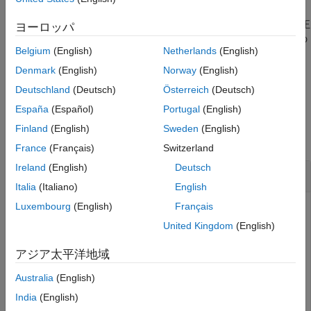
拡張機能
は、極端に上裾にある確率をより正
= unifcdf(
,
,
,"upper")
ヨーロッパ
p
x
a
b
バージョン履歴
確に計算するアルゴリズムを使用して、連続一様累積分布関数の
参考
Belgium
(English)
Netherlands
(English)
補数を返します。
Denmark
(English)
Norway
(English)
例
Deutschland
(Deutsch)
Österreich
(Deutsch)
España
(Español)
Portugal
(English)
例
Finland
(English)
Sweden
(English)
すべて折りたたむ
France
(Français)
Switzerland
Ireland
(English)
Deutsch
一様分布の累積分布関数の計算
Italia
(Italiano)
English
Luxembourg
(English)
Français
United Kingdom
(English)
標準一様分布の観測値が 0.75 未満になる確率を計算しま
す。標準一様分布は
および
に対応します。
a = 0
b = 1
アジア太平洋地域
Australia
(English)
p = unifcdf(0.75)
India
(English)