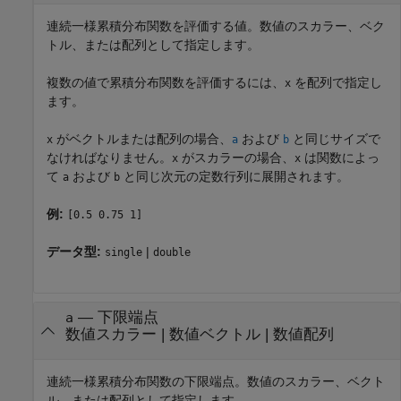
連続一様累積分布関数を評価する値。数値のスカラー、ベク
トル、または配列として指定します。
複数の値で累積分布関数を評価するには、
を配列で指定し
x
ます。
がベクトルまたは配列の場合、
および
と同じサイズで
x
a
b
なければなりません。
がスカラーの場合、
は関数によっ
x
x
て
および
と同じ次元の定数行列に展開されます。
a
b
例:
[0.5 0.75 1]
データ型:
|
single
double
—
下限端点
a
数値スカラー
|
数値ベクトル
|
数値配列
連続一様累積分布関数の下限端点。数値のスカラー、ベクト
ル、または配列として指定します。