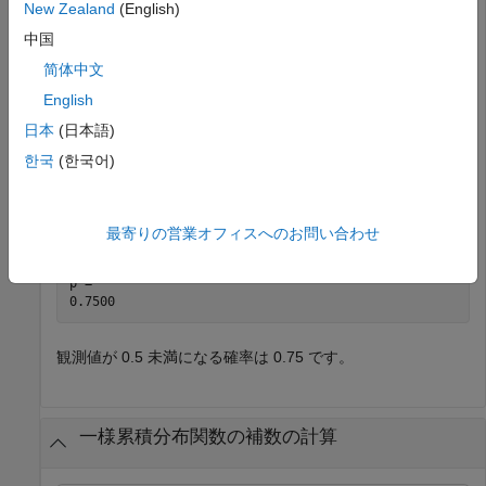
New Zealand
(English)
p = 

中国
简体中文
観測値が 0.75 未満になる確率は 0.75 です。
English
日本
(日本語)
=
、
=
の標準一様分布の観測値が 0.5 未満になる確率
a
-1
b
1
を計算します。
한국
(한국어)
p = unifcdf(0.5,-1,1)
最寄りの営業オフィスへのお問い合わせ
p = 

観測値が 0.5 未満になる確率は 0.75 です。
一様累積分布関数の補数の計算