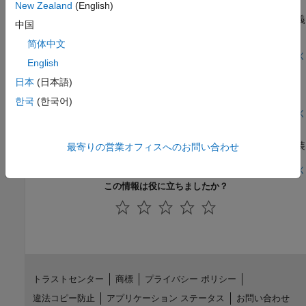
New Zealand
(English)
この例では、Stateflow® チャートのカスタム コードの構造体を
使用する方法を説明します。構造体型のデータを C コードで定義
中国
し、Stateflow 構造体および Simulink® バスと統合できます。カ
スタム コードとデータを共有することにより、Stateflow でサポ
简体中文
ートされている機能を拡張し、既存のコードを利用することがで
モデルを開く
English
パワー ウィンドウ コントローラーのモデル化
きます。詳細については、Stateflow チャートでのカスタムの C
または C++ コードの使用を参照してください。
日本
(日本語)
ローカル イベントを使用して自動車のパワー ウィンドウ システ
ムを設計する。
한국
(한국어)
モデルを開く
フィットネス トラッカーのモデル化
時相論理とメッセージを使用してフィットネス トラッカーを実装
最寄りの営業オフィスへのお問い合わせ
する。
モデルを開く
この情報は役に立ちましたか？
トラストセンター
商標
プライバシー ポリシー
違法コピー防止
アプリケーション ステータス
お問い合わせ