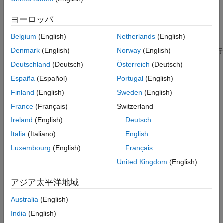
マスキング
の配列の内容にアクセスして変更する方法を説明します。
ヨーロッパ
MATLAB 関数内の Simulink バス信号へのアクセス
Belgium
(English)
Netherlands
(English)
この例では、MATLAB® バスと Stateflow® バスを使用して、
Denmark
(English)
Norway
(English)
MATLAB 関数内の Simulink® バス信号の読み取りと書き込みを行
う方法を説明します。
Deutschland
(Deutsch)
Österreich
(Deutsch)
España
(Español)
Portugal
(English)
Stateflow データの追加
Finland
(English)
Sweden
(English)
データを定義して、チャートの専用ワークスペース内に保存す
る。
France
(Français)
Switzerland
Ireland
(English)
Deutsch
ドット表記を使用したデータの識別
Italia
(Italiano)
English
チャート階層内の場所によってデータを指定する。
Luxembourg
(English)
Français
関連情報
United Kingdom
(English)
合成インターフェイス
(Simulink)
アジア太平洋地域
注目の例
Australia
(English)
Stateflow チャートのカスタム構造体の統合
India
(English)