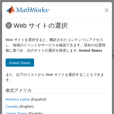
コンテンツへスキップ
MATLAB ヘルプ センター
オフキャンバス ナビゲーション メ
メインコンテンツ
Web サイトの選択
ドキュメンテーションのホーム
バス信号
イベントベース モデリング
Web サイトを選択すると、翻訳されたコンテンツにアクセス
大規模なデータ構造体の管理
し、地域のイベントやサービスを確認できます。現在の位置情
Stateflow
®
構造体を作成してデータをまとめ、Stateflow
チャート、真理値
報に基づき、次のサイトの選択を推奨します:
United States
Simulink でのシミュレーション
®
®
表、および MATLAB
Function ブロック内の Simulink
バス信号
データ、イベントおよびメッセージ
にアクセスします。Stateflow チャートに統合するカスタム構造
United States
カテゴリ
体を C コードで定義します。
入出力データ
また、以下のリストから Web サイトを選択することもできま
トピック
パラメーター
す。
アクティブ ステート データ
バス信号へのアクセス
南北アメリカ
データ ストア メモリ
Simulink バス信号への入力、出力、ローカル アクセス用に
Stateflow バスを定義する。
バス信号
América Latina
(Español)
イベント
Canada
(English)
Stateflow 構造体へのインデックス付けと値の割り当て
メッセージ
この例では、Stateflow® 構造体の内容、または Stateflow 構造体
United States
(English)