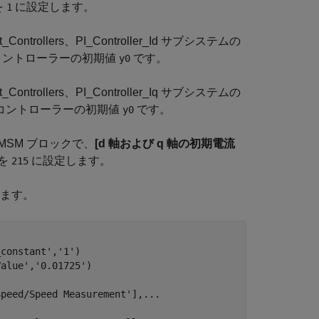
を
に設定します。
1
ent_Controllers、PI_Controller_Id サブシステムの
コントローラーの初期値
です。
y0
ent_Controllers、PI_Controller_Iq サブシステムの
軸コントローラーの初期値
です。
y0
unt PMSM ブロックで、
[d 軸および q 軸の初期電流
を
に設定します。
215
きます。
_constant'
,
'1'
)

Value'
,
'0.01725'
)

Speed/Speed Measurement'
],
...