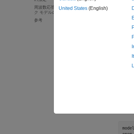
ブジェ
周波数応答の結果からのパラメトリッ
United States
(English)
ク モデルの推定
PMS
参考
F
PMSM 
ます。
I
イ
I
モ
ン
このモ
デルを
Simu
mode