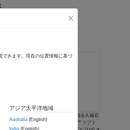
MATLAB Answers
推定
確認できます。現在の位置情報に基づ
アジア太平洋地域
してモデル化したベクトル制御 (FOC) の三相永久磁石
Australia
(English)
imulink® Control Design™ ソフト
India
(English)
ルの推定に使用できる周波数応答モデル (
) オ
frd