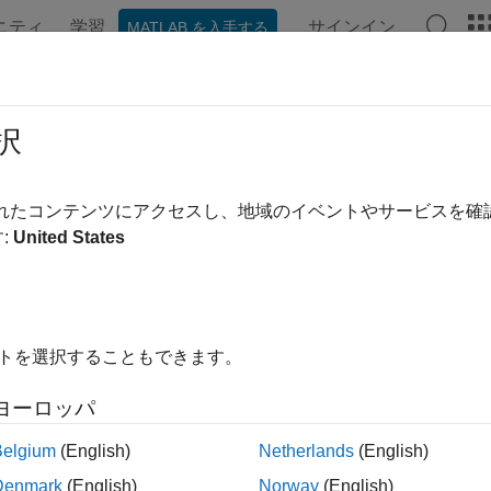
ニティ
学習
サインイン
MATLAB を入手する
ンテーション
例
関数
ブロック
アプリ
ビデオ
久磁石同期モーターの周波数応答の
択
されたコンテンツにアクセスし、地域のイベントやサービスを
例では次を使用します。
:
United States
rol System Toolbox
Control System Toolbox
r Control Blockset
Motor Control Blockset
link Control Design
Simulink Control Design
イトを選択することもできます。
link
Simulink
ヨーロッパ
は、Motor Control Blockset™ のコンポーネントを使用
Belgium
(English)
Netherlands
(English)
ター (PMSM) の周波数応答推定ワークフローを示します。この例では、S
Denmark
(English)
Norway
(English)
の
モデル線形化器
を使用して、モーターのパラメトリック モデ