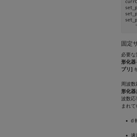
curr
set_
set_
set_
固定サ
必要な
形化器
プリ]
周波数
形化器
波数応
まれて
d
速