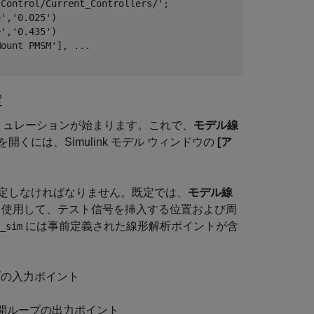
 Control/Current_Controllers/'
;

e'
,
'0.025'
)

e'
,
'0.435'
)

Mount PMSM'
], 
...
定
らシミュレーションが始まります。これで、
モデル線
を開くには、Simulink モデル ウィンドウの
[ア
定しなければなりません。既定では、
モデル線
O") を使用して、テスト信号を挿入する位置および周
には事前定義された線形解析ポイントが含
_sim
ープの入力ポイント
る開ループの出力ポイント