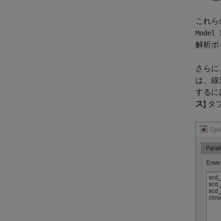
これら
Model 
解析ポ
さらに
は、線
するに
ス]
タ