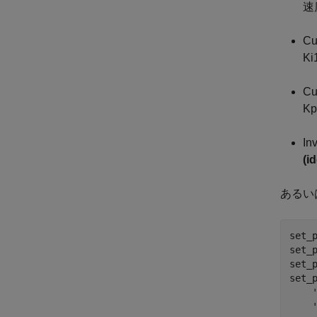
速
Cu
K
Cu
K
In
(i
あるい
set_
set_
set_
set_