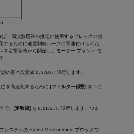
すれば、周波数応答の推定に使用するブロックの初
化するために速度制御ループに関連付けられた
を定常状態から開始し、モーター プラント モ
す。
状態の基本設定値
p.u に設定します。
0.5
ックで、追従を高速化するために
[フィルター係数]
を
に
1
ロックで、
[定数値]
を
に設定します。つま
0.01725
 Speed サブシステムの Speed Measurement ブロックで、