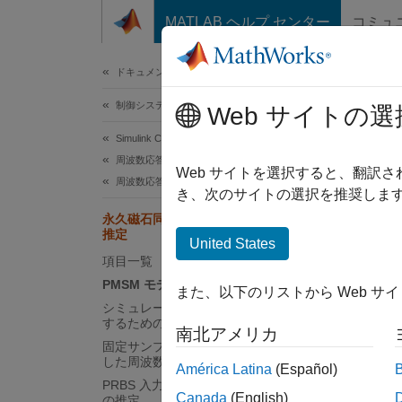
コンテンツへスキップ
MATLAB ヘルプ センター
コミュ
ドキュメ
ドキュメンテーションのホーム
制御システム
永
Web サイトの選
Simulink Control Design
周波数応答の推定
Web サイトを選択すると、翻訳
周波数応答のオフライン推定
この
き、次のサイトの選択を推奨します
Cont
永久磁石同期モーターの周波数応答の
推定
Moto
United States
項目一覧
Simu
PMSM モデル
また、以下のリストから Web サ
Simu
シミュレーションを定常状態から開始
するためのモデルの変更
南北アメリカ
固定サンプル sinestream 信号を使用
この例で
した周波数応答の推定
América Latina
(Español)
同期モー
PRBS 入力信号を使用した周波数応答
Canada
(English)
ウェア
の推定