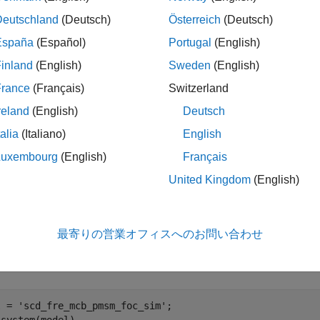
クトを取得します。
Deutschland
(Deutsch)
Österreich
(Deutsch)
España
(Español)
Portugal
(English)
M モデル
inland
(English)
Sweden
(English)
モデルは Motor Control Blockset の
モデルに
mcb_pmsm_foc_sim
France
(Français)
Switzerland
reland
(English)
Deutsch
ンバーターと PMSM のダイナミクスをモデル化するサブシス
talia
(Italiano)
English
Luxembourg
(English)
Français
ーター速度の制御用のベクトル制御アルゴリズムを実装する内側のループ
トローラー
United Kingdom
(English)
デルを調べて詳細を確認できます。この例では、シミュレーシ
変更しています。定常状態は、周波数応答推定ワークフローで
最寄りの営業オフィスへのお問い合わせ
link モデルを開きます。
l = 
'scd_fre_mcb_pmsm_foc_sim'
;
