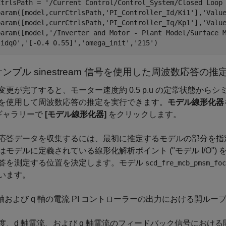
CtrlsPath = 
'/Current Control/Control_System/Closed Loop
param([model,currCtrlsPath,
'PI_Controller_Id/Ki1'
],
'Valu
param([model,currCtrlsPath,
'PI_Controller_Iq/Kp1'
],
'Valu
param([model,
'/Inverter and Motor - Plant Model/Surface 
'idq0'
,
'[-0.4 0.55]'
,
'omega_init'
,
'215'
ンプル sinestream 信号を使用した周波数応答の推
変更が完了すると、モーター速度約 0.5 p.u の定常状態か
を使用して周波数応答の推定を実行できます。
モデル線形化器
ギャラリーで
[モデル線形化器]
をクリックします。
応答データを収集するには、最初に推定するモデルの部分を指
はモデルに定義されている線形化解析ポイント (
"モデル I/
答を測定する位置を決定します。モデル
scd_fre_mcb_pmsm_foc
います。
 軸および q 軸の電流 PI コントローラーの出力における開ル
度、d 軸電流、および q 軸電流のフィードバック信号におけ