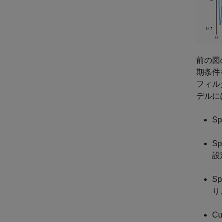
前の図
期条件
フィル
デルに
S
S
設
Sp
り
Cu