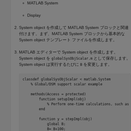
MATLAB System
Display
System object を作成して
MATLAB System
ブロックと関連
付けます。まず、
MATLAB System
ブロックから基本的な
System object テンプレート ファイルを作成します。
MATLAB エディターで System object を作成します。
System object を
として保存します。
globalSysObjScalar.m
System object は実行するたびに
を変更します。
B
classdef globalSysObjScalar < matlab.System

    % Global/DSM support scalar example

    methods(Access = protected)

        function setupImpl(obj)

            % Perform one-time calculations, such as 
        end

        function y = stepImpl(obj) 

            global B; 

            B= B+100; 
