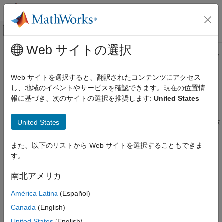
コンテンツへスキップ
MATLAB ヘルプ センター
オフキャンバス ナビゲーション メ
メインコンテンツ
Web サイトの選択
ドキュメンテーションのホーム
MATLAB System
ブロックと他のブ
Simulink
ロックとの間でのデータの共有
Web サイトを選択すると、翻訳されたコンテンツにアクセス
ブロックとブロックセットの作成
し、地域のイベントやサービスを確認できます。現在の位置情
ブロック アルゴリズムの作成
報に基づき、次のサイトの選択を推奨します:
United States
キーワードおよび
Data Store Memory
ブロックまたは
global
MATLAB を使用したブロックの作成
オブジェクトを使用し、
MATLAB System
とそ
Simulink.Signal
MATLAB System object を使用したブロックの
United States
の他のブロック間でデータを共有します。次の場合に、グローバ
作成
ル データを
MATLAB System
ブロックと併用しなければならな
System object を使用したブロックの実装
いことがあります。
また、以下のリストから Web サイトを選択することもできま
す。
MATLAB System ブロックと他のブロック
大量のグローバル データを使用する既存のモデルがあり、
との間でのデータの共有
MATLAB System
ブロックをそのモデルに追加し、他の入力
南北アメリカ
項目一覧
や出力によるモデルの混乱を避ける場合。
System object データをその他のブロックと
América Latina
(Español)
共有するための作業環境の設定
データの可視性をモデルの部分にスコープする場合。
Canada
(English)
MATLAB System ブロックとのデータの共有
United States
(English)