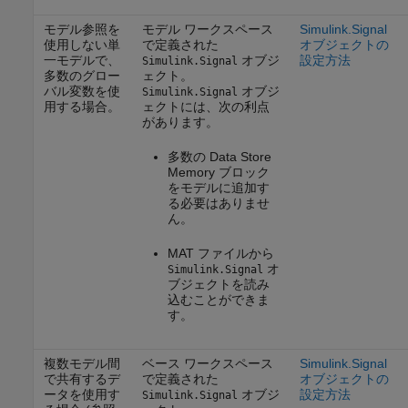
モデル参照を
モデル ワークスペース
Simulink.Signal
使用しない単
で定義された
オブジェクトの
一モデルで、
オブジ
設定方法
Simulink.Signal
多数のグロー
ェクト。
バル変数を使
オブジ
Simulink.Signal
用する場合。
ェクトには、次の利点
があります。
多数の
Data Store
Memory
ブロック
をモデルに追加す
る必要はありませ
ん。
MAT ファイルから
オ
Simulink.Signal
ブジェクトを読み
込むことができま
す。
複数モデル間
ベース ワークスペース
Simulink.Signal
で共有するデ
で定義された
オブジェクトの
ータを使用す
オブジ
設定方法
Simulink.Signal