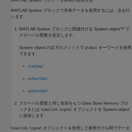
MATLAB System
ブロックで共有データを使用するには、次を行
います。
MATLAB System
ブロックに関連付ける System object™ で
グローバル変数を宣言します。
System object の以下のメソッドで
キーワードを使用
global
できます。
stepImpl
outputImpl
updateImpl
グローバル変数と同じ名前をもつ
Data Store Memory
ブロ
ックまたは
オブジェクトを System object
Simulink.Signal
に追加します。
オブジェクトを使用して参照モデル間でデータ
Simulink.Signal