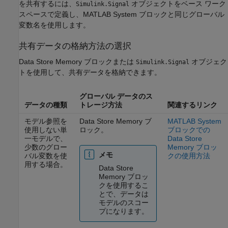
を共有するには、
オブジェクトをベース ワーク
Simulink.Signal
スペースで定義し、
MATLAB System
ブロックと同じグローバル
変数名を使用します。
共有データの格納方法の選択
Data Store Memory
ブロックまたは
オブジェク
Simulink.Signal
トを使用して、共有データを格納できます。
グローバル データのス
データの種類
トレージ方法
関連するリンク
モデル参照を
Data Store Memory
ブ
MATLAB System
使用しない単
ロック。
ブロックでの
一モデルで、
Data Store
少数のグロー
Memory ブロッ
メモ
バル変数を使
クの使用方法
用する場合。
Data Store
Memory
ブロッ
クを使用するこ
とで、データは
モデルのスコー
プになります。