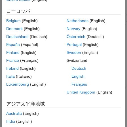
共有データの格納方法の選択
System object データをその他のブロックと共有する
MATLAB System ブロックでの Data Store
ための作業環境の設定
ヨーロッパ
Memory ブロックの使用方法
Simulink.Signal オブジェクトの設定方法
Belgium
(English)
Netherlands
(English)
データ ストア診断を使用したメモリのアク
この例では、このトピックで必要な以下のファイルが格納されて
Denmark
(English)
Norway
(English)
セス問題の検出
いるディレクトリを開きます。
MATLAB System ブロックでの共有データ使
Deutschland
(Deutsch)
Österreich
(Deutsch)
用の制限
ex_globalsys_objmatrix1.slx
España
(Español)
Portugal
(English)
P コード System object での共有データの使
用
Finland
(English)
Sweden
(English)
ex_globalsys_simulink_signal_share.slx
参考
France
(Français)
Switzerland
MATLAB System ブロックとのデータの共有
Ireland
(English)
Deutsch
®
Simulink
では、データ ストア メモリを使用して、グローバル
Italia
(Italiano)
English
データを格納します。
Data Store Memory
ブロックまたは
Luxembourg
(English)
Français
オブジェクトのいずれかを使用して、データ ス
Simulink.Signal
United Kingdom
(English)
トア メモリを実装します。グローバル データの格納方法は、グ
ローバル変数の数と範囲によって決まります。
アジア太平洋地域
MATLAB System ブロックでの共有データのスコープ規則
Australia
(English)
MATLAB System
ブロックは以下のスコープ規則を使用します。
India
(English)