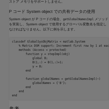
ストア メモリをサポートしません。
P コード System object での共有データの使用
System object が P コードの場合、
メソッド
getGlobalNamesImpl
を実装し、System object で使用するグローバル変数名を指定し
なければなりません。以下に例を示します。
classdef GlobalSysObjMatrix < matlab.System 

    % Matrix DSM support: Increment first row by 1 at eac
    methods (Access = protected)  

        function y = stepImpl(obj)

            global B;

            B(1,:) = B(1,:)+1;

            y = B;

        end

        function globalNames = getGlobalNamesImpl(~)

            globalNames = {'B'};

        end    

    end

end
参考