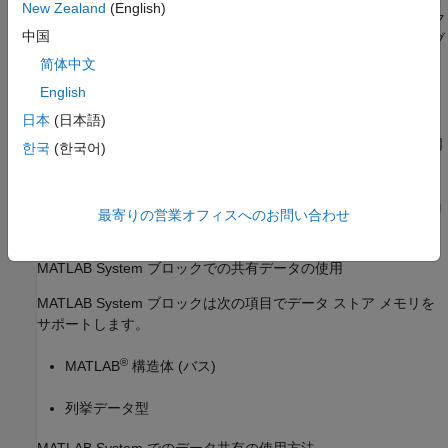
New Zealand
(English)
Data Store Memory
ブロックと
オブジェク
Simulink.Signal
中国
トの両方で同じ名前を使用する場合、
Data Store Memory
ブ
ロックによりデータはモデルのスコープになります。
简体中文
English
グローバル変数は、モデル内の同じ名前をもつ最も近い
日本
(日本語)
Data Store Memory
ブロックに、階層的に関連付けられま
す。2 つの異なる
MATLAB System
ブロックに表示される同
한국
(한국어)
じグローバル変数は、モデルの階層によって、異なる
Data
Store Memory
ブロックに関連付けられることがあります。
この機能を使用して、データの可視性をサブシステムにスコ
最寄りの営業オフィスへのお問い合わせ
ープできます。
MATLAB System ブロックでの共有データの使用
MATLAB System
ブロックは次の項目でデータ ストア メモリを
サポートします。
®
MATLAB
構造体 (バス)
列挙データ型
MATLAB System でのデータ共有の使用方法