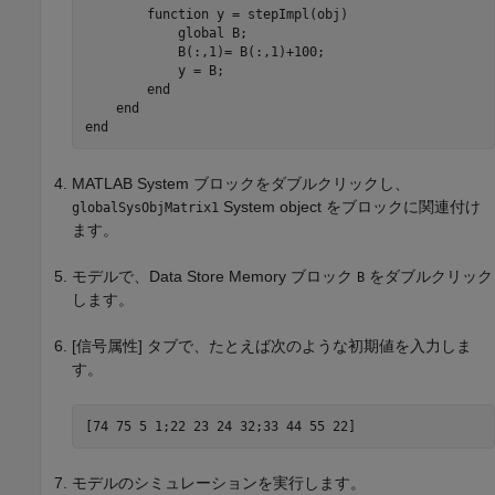
        function y = stepImpl(obj) 

            global B; 

            B(:,1)= B(:,1)+100; 

            y = B; 

        end

    end

end
MATLAB System
ブロックをダブルクリックし、
System object をブロックに関連付け
globalSysObjMatrix1
ます。
モデルで、
Data Store Memory
ブロック
をダブルクリック
B
します。
[信号属性] タブで、たとえば次のような初期値を入力しま
す。
[74 75 5 1;22 23 24 32;33 44 55 22]
モデルのシミュレーションを実行します。