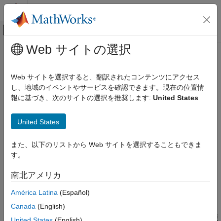
コンテンツへスキップ
MATLAB ヘルプ センター
オフキャンバス ナビゲーション メ
メインコンテンツ
Web サイトの選択
ドキュメンテーションのホーム
stepImpl
MATLAB
Web サイトを選択すると、翻訳されたコンテンツにアクセス
プログラミング
クラス:
matlab.System
し、地域のイベントやサービスを確認できます。現在の位置情
クラス
報に基づき、次のサイトの選択を推奨します:
United States
System object
システム出力と状態更新の式
System object の作成
United States
このページをすべて展開する
stepImpl
構文
また、以下のリストから Web サイトを選択することもできま
項目一覧
す。
[output,output2,...] = stepImpl(obj,input1,input2,...)
構文
南北アメリカ
説明
説明
入力引数
América Latina
(Español)
は、
[
,output2,...] = stepImpl(
,
)
output
obj
input1,input2,...
出力引数
Canada
(English)
System object™ の実行時に実行するアルゴリズムを指定しま
例
す。オブジェクトを実行すると、入力、プロパティおよび状態更
United States
(English)