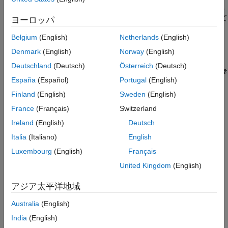
バージョン履歴
新の式を使用して出力を計算し、オブジェクトの状態値を更新し
参考
ます。また、
メソッドの代わりに関数と似た構文を使用して
step
ヨーロッパ
オブジェクトを実行することもできます。たとえば、
txfourier
Belgium
(English)
Netherlands
(English)
を使用して FFT オブジェクトを定義すると、
= dsp.FFT
を使用して簡単に実行できます。
txfourier()
Denmark
(English)
Norway
(English)
Deutschland
(Deutsch)
Österreich
(Deutsch)
System object の概念の詳細については、
System object とは
を参
España
(Español)
Portugal
(English)
照してください。
Finland
(English)
Sweden
(English)
実行時の詳細
France
(Français)
Switzerland
は、System object を実行するときに
によって呼
stepImpl
step
Ireland
(English)
Deutsch
び出されます。また、System object は、
を呼び出す
step
Italia
(Italiano)
English
System object 名によって実行することもできます。詳細につい
ては、
詳細な呼び出しシーケンス
を参照してください。
Luxembourg
(English)
Français
United Kingdom
(English)
メソッドのオーサリングのヒント
アジア太平洋地域
このメソッドでは
と設定しなければな
Access = protected
りません。
Australia
(English)
India
(English)
入力引数の数および出力引数の数は、それぞれ