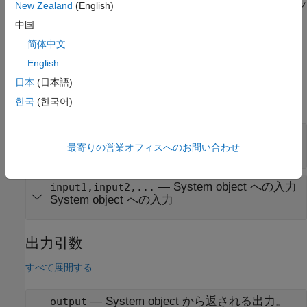
メソッドおよび
メソッ
getNumInputsImpl
getNumOutputsImpl
New Zealand
(English)
ドが返す数以上でなければなりません。
中国
简体中文
を
メソッド内で呼び出さないでください。
release
stepImpl
English
入力引数
日本
(日本語)
すべて展開する
한국
(한국어)
—
System object
obj
System object
最寄りの営業オフィスへのお問い合わせ
—
System object への入力
input1,input2,...
System object への入力
出力引数
すべて展開する
— System object から返される出力。
output