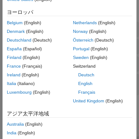
モデリング ガイドライン
ヨーロッパ
すべて展開する
Belgium
(English)
Netherlands
(English)
ブロック
Denmark
(English)
Norway
(English)
Deutschland
(Deutsch)
Österreich
(Deutsch)
パターンのモデル化
España
(Español)
Portugal
(English)
Finland
(English)
Sweden
(English)
コンフィギュレーション パラメーター
France
(Français)
Switzerland
Ireland
(English)
Deutsch
サービス インターフェイス構成を使用するコン
Italia
(Italiano)
English
ポーネント展開
Luxembourg
(English)
Français
United Kingdom
(English)
この情報は役に立ちましたか？
アジア太平洋地域
Australia
(English)
India
(English)