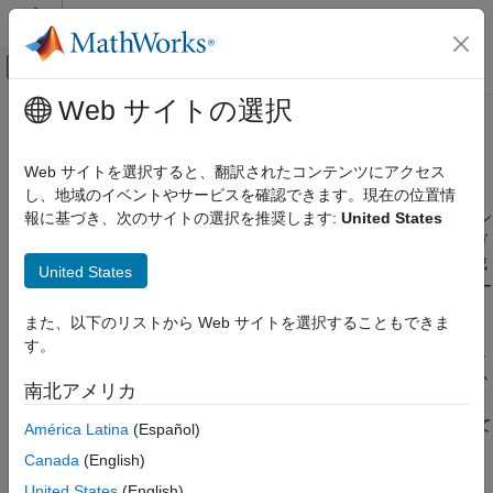
コンテンツへスキップ
MATLAB ヘルプ センター
オフキャンバス ナビゲーション メ
メインコンテンツ
Web サイトの選択
ドキュメンテーションのホーム
コード生成
Simulink
Web サイトを選択すると、翻訳されたコンテンツにアクセス
モデル化
コード生成で考慮するガイドラインと要因
し、地域のイベントやサービスを確認できます。現在の位置情
モデリング ガイドライン
®
MathWorks
製品とモデルベース デザインを併用して組み込みシ
報に基づき、次のサイトの選択を推奨します:
United States
ステムのモデル開発とコード生成を行う場合は、コード生成のガ
カテゴリ
イドラインを使用してください。ガイドラインでは、コード生成
United States
MAB モデリング ガイドライン
に影響するモデル設定、ブロックの使用方法、ブロック パラメー
高信頼性システムのモデリング
ターの考慮事項が説明されています。
また、以下のリストから Web サイトを選択することもできま
コード生成
す。
®
Embedded Coder
のライセンスを所有している場合は、モデル
アドバイザーを使用して、ガイドラインに準拠しているかどうか
南北アメリカ
を確認できます。モデル アドバイザー チェックを表示するに
は、
Embedded Coder のチェック
(Embedded Coder)
を参照して
América Latina
(Español)
ください。
Canada
(English)
United States
(English)