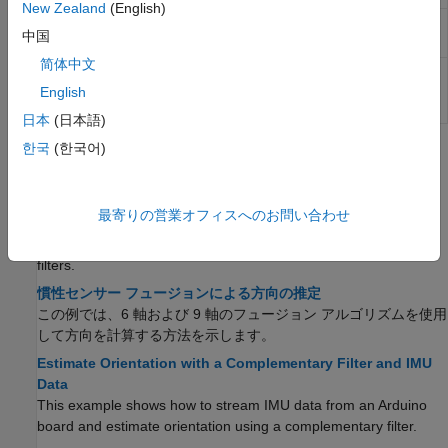
New Zealand
(English)
IMU Filter
Estimate orientation using IMU Filter
中国
(R2023b 以降)
简体中文
ecompass
Compute orientation from accelerometer
and magnetometer readings
(R2024a 以
English
降)
日本
(日本語)
한국
(한국어)
トピック
センサー フュージョン
最寄りの営業オフィスへのお問い合わせ
Choose Inertial Sensor Fusion Filters
Applicability and limitations of various inertial sensor fusion
filters.
慣性センサー フュージョンによる方向の推定
この例では、6 軸および 9 軸のフュージョン アルゴリズムを使用
して方向を計算する方法を示します。
Estimate Orientation with a Complementary Filter and IMU
Data
This example shows how to stream IMU data from an Arduino
board and estimate orientation using a complementary filter.