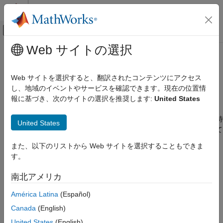
コンテンツへスキップ
MATLAB ヘルプ センター
オフキャンバス ナビゲーション メ
メインコンテンツ
Web サイトの選択
ドキュメンテーションのホーム
慣性センサー フュージョン
ロボティクスおよび自律システム
Web サイトを選択すると、翻訳されたコンテンツにアクセス
IMU と GPS による慣性ナビゲーション、センサー フュージョ
し、地域のイベントやサービスを確認できます。現在の位置情
Navigation Toolbox
ン、カスタム フィルター調整
報に基づき、次のサイトの選択を推奨します:
United States
カテゴリ
慣性センサー フュージョンは、フィルターを使用して IMU や
Navigation Toolbox 入門
GPS などのセンサーの読み取り値を改善し、組み合わせます。特
United States
定のセンサーをモデル化する場合は、
センサー モデル
を参照して
アプリケーション
ください。
座標変換と軌跡
また、以下のリストから Web サイトを選択することもできま
センサー モデル
す。
自己位置推定と環境地図作成の同時実行については、
SLAM
を参
慣性センサー フュージョン
照してください。
南北アメリカ
GNSS 測位
位置推定アルゴリズム
関数
América Latina
(Español)
地図作成
Canada
(English)
すべて展開する
SLAM
United States
(English)