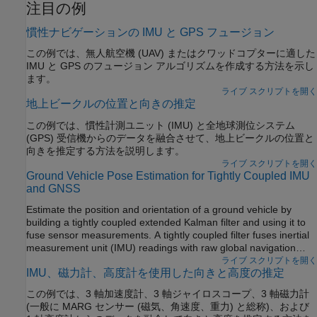
注目の例
慣性ナビゲーションの IMU と GPS フュージョン
この例では、無人航空機 (UAV) またはクワッドコプターに適した
IMU と GPS のフュージョン アルゴリズムを作成する方法を示し
ます。
ライブ スクリプトを開く
地上ビークルの位置と向きの推定
この例では、慣性計測ユニット (IMU) と全地球測位システム
(GPS) 受信機からのデータを融合させて、地上ビークルの位置と
向きを推定する方法を説明します。
ライブ スクリプトを開く
Ground Vehicle Pose Estimation for Tightly Coupled IMU
and GNSS
Estimate the position and orientation of a ground vehicle by
building a tightly coupled extended Kalman filter and using it to
fuse sensor measurements. A tightly coupled filter fuses inertial
measurement unit (IMU) readings with raw global navigation
satellite system (GNSS) readings. In contrast, a loosely coupled
ライブ スクリプトを開く
IMU、磁力計、高度計を使用した向きと高度の推定
filter fuses IMU readings with filtered GNSS receiver readings.
この例では、3 軸加速度計、3 軸ジャイロスコープ、3 軸磁力計
(一般に MARG センサー (磁気、角速度、重力) と総称)、および