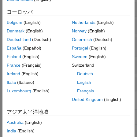
モーション プランニング
IMU データの融合
コードの生成と展開
ヨーロッパ
Belgium
(English)
Netherlands
(English)
IMU と GPS データの融合
Denmark
(English)
Norway
(English)
Deutschland
(Deutsch)
Österreich
(Deutsch)
シンプルな慣性センサー フュージョン フィルタ
ー
España
(Español)
Portugal
(English)
Finland
(English)
Sweden
(English)
柔軟な慣性センサー フュージョン フィルター
France
(Français)
Switzerland
Ireland
(English)
Deutsch
フィルター調整
Italia
(Italiano)
English
Luxembourg
(English)
Français
United Kingdom
(English)
ブロック
アジア太平洋地域
AHRS
Orientation from accelerometer,
gyroscope, and magnetometer readings
Australia
(English)
Complementary
Estimate orientation using
India
(English)
Filter
complementary filter
(R2023a 以降)