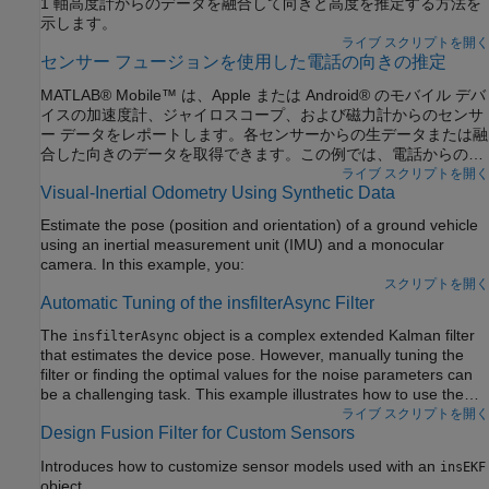
1 軸高度計からのデータを融合して向きと高度を推定する方法を
示します。
ライブ スクリプトを開く
センサー フュージョンを使用した電話の向きの推定
MATLAB® Mobile™ は、Apple または Android® のモバイル デバ
イスの加速度計、ジャイロスコープ、および磁力計からのセンサ
ー データをレポートします。各センサーからの生データまたは融
合した向きのデータを取得できます。この例では、電話からの融
合した向きのデータを
オブジェクトからの向きの推定
ライブ スクリプトを開く
ahrsfilter
Visual-Inertial Odometry Using Synthetic Data
と比較する方法を示します。
Estimate the pose (position and orientation) of a ground vehicle
using an inertial measurement unit (IMU) and a monocular
camera. In this example, you:
スクリプトを開く
Automatic Tuning of the insfilterAsync Filter
The
object is a complex extended Kalman filter
insfilterAsync
that estimates the device pose. However, manually tuning the
filter or finding the optimal values for the noise parameters can
be a challenging task. This example illustrates how to use the
function to optimize the filter noise parameters.
ライブ スクリプトを開く
tune
Design Fusion Filter for Custom Sensors
Introduces how to customize sensor models used with an
insEKF
object.