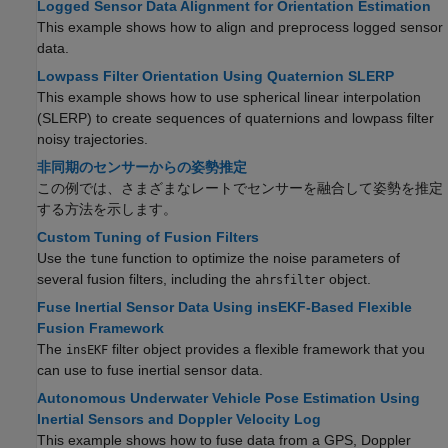
Logged Sensor Data Alignment for Orientation Estimation
This example shows how to align and preprocess logged sensor
data.
Lowpass Filter Orientation Using Quaternion SLERP
This example shows how to use spherical linear interpolation
(SLERP) to create sequences of quaternions and lowpass filter
noisy trajectories.
非同期のセンサーからの姿勢推定
この例では、さまざまなレートでセンサーを融合して姿勢を推定
する方法を示します。
Custom Tuning of Fusion Filters
Use the
function to optimize the noise parameters of
tune
several fusion filters, including the
object.
ahrsfilter
Fuse Inertial Sensor Data Using insEKF-Based Flexible
Fusion Framework
The
filter object provides a flexible framework that you
insEKF
can use to fuse inertial sensor data.
Autonomous Underwater Vehicle Pose Estimation Using
Inertial Sensors and Doppler Velocity Log
This example shows how to fuse data from a GPS, Doppler