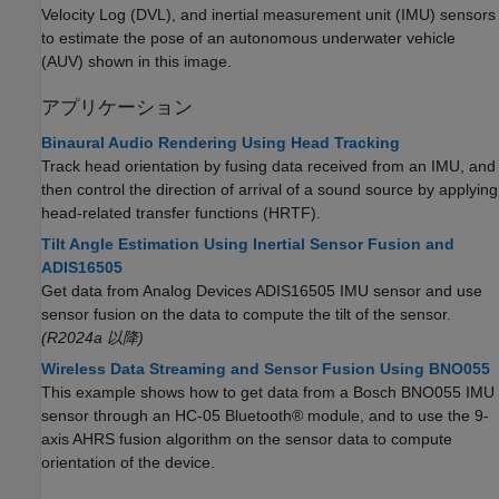
Velocity Log (DVL), and inertial measurement unit (IMU) sensors
to estimate the pose of an autonomous underwater vehicle
(AUV) shown in this image.
アプリケーション
Binaural Audio Rendering Using Head Tracking
Track head orientation by fusing data received from an IMU, and
then control the direction of arrival of a sound source by applying
head-related transfer functions (HRTF).
Tilt Angle Estimation Using Inertial Sensor Fusion and
ADIS16505
Get data from Analog Devices ADIS16505 IMU sensor and use
sensor fusion on the data to compute the tilt of the sensor.
(R2024a 以降)
Wireless Data Streaming and Sensor Fusion Using BNO055
This example shows how to get data from a Bosch BNO055 IMU
sensor through an HC-05 Bluetooth® module, and to use the 9-
axis AHRS fusion algorithm on the sensor data to compute
orientation of the device.