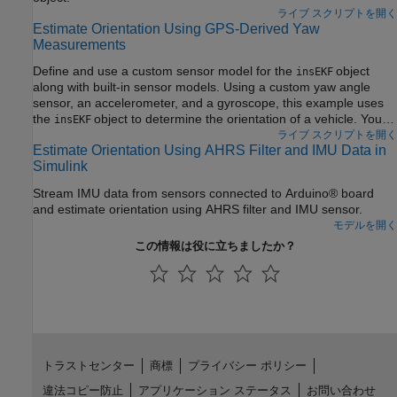
ライブ スクリプトを開く
Estimate Orientation Using GPS-Derived Yaw
Measurements
Define and use a custom sensor model for the
object
insEKF
along with built-in sensor models. Using a custom yaw angle
sensor, an accelerometer, and a gyroscope, this example uses
the
object to determine the orientation of a vehicle. You
insEKF
use the velocity from a GPS receiver to compute the yaw of the
ライブ スクリプトを開く
Estimate Orientation Using AHRS Filter and IMU Data in
vehicle. Following a similar approach as shown in this example,
Simulink
you can develop custom sensor models for your own sensor
fusion applications.
Stream IMU data from sensors connected to Arduino® board
and estimate orientation using AHRS filter and IMU sensor.
モデルを開く
この情報は役に立ちましたか？
トラストセンター
商標
プライバシー ポリシー
違法コピー防止
アプリケーション ステータス
お問い合わせ