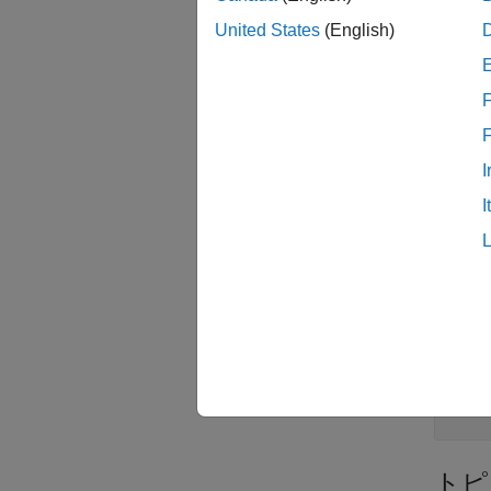
United States
(English)
F
クラ
すべて
I
I
M
名前
すべて
M
トピ