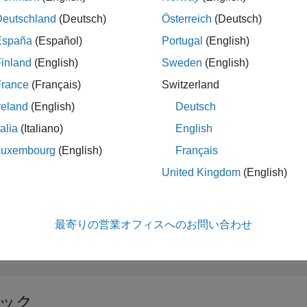
XML ドキュメント オブジェクト モデル (DOM) の操
Deutschland
(Deutsch)
Österreich
(Deutsch)
España
(Español)
Portugal
(English)
inland
(English)
Sweden
(English)
ス
France
(Français)
Switzerland
展開する
reland
(English)
Deutsch
talia
(Italiano)
English
ATLAB API for XML Processing
Luxembourg
(English)
Français
United Kingdom
(English)
空間
展開する
最寄りの営業オフィスへのお問い合わせ
ATLAB API for XML Processing
ック