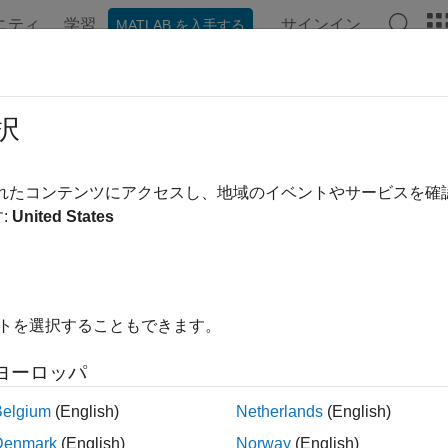
ニティ
学習
サインイン
MATLAB を入手する
ンテーション
例
関数
アプリ
ビデオ
MATLAB Ans
化データと XML ドキュメント
択
データと拡張マークアップ言語のドキュメントの操作
されたコンテンツにアクセスし、地域のイベントやサービスを
 ファイルの構造化データの読み取りと書き込みを行います。MAT
:
United States
ML ドキュメントの作成、読み取り、書き込み、変換およびク
AXP を使用するには、XML、DOM、XSLT、XPath、および
イトを選択することもできます。
展開する
ヨーロッパ
構造化データの読み取りと書き込み
Belgium
(English)
Netherlands
(English)
Denmark
(English)
Norway
(English)