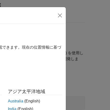
wers
確認できます。現在の位置情報に基づ
®
LAB
API for XML Processing (MAXP) を使用し
エリを行う高度なアプリケーションを開発しま
関連する W3C 標準の知識が必要です。
アジア太平洋地域
Australia
(English)
India
(English)