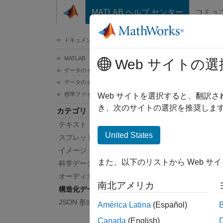
コンテンツへスキップ
MATLAB ヘルプ センター
コミュ
ドキュメ
ドキュメンテーションのホーム
MATLAB
構造
Web サイトの選
データのインポートと解析
データのインポートとエクスポート
標準ファイル形式
構造化
Web サイトを選択すると、翻訳
XML
き、次のサイトの選択を推奨します
カテゴリ
て、X
テキスト ファイル
す。M
United States
スプレッドシート
イメージ データ
関数
また、以下のリストから Web サ
科学データ
オーディオとビデオのデータ
すべて
南北アメリカ
構造化データと XML ドキュメント
JSON 形式
América Latina
(Español)
Canada
(English)