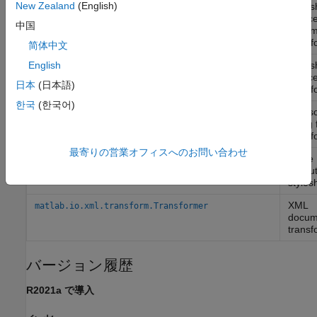
New Zealand
(English)
Styles
matlab.io.xml.transform.StylesheetSourceDocument
sourc
中国
docum
transf
简体中文
Styles
English
matlab.io.xml.transform.StylesheetSourceFile
source 
日本
(日本語)
transf
한국
(한국어)
XSL s
matlab.io.xml.transform.StylesheetSourceString
string 
transf
最寄りの営業オフィスへのお問い合わせ
Trace
matlab.io.xml.transform.Tracer
execut
styles
XML
matlab.io.xml.transform.Transformer
docum
transf
バージョン履歴
R2021a で導入