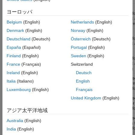
Store
matlab.io.xml.transform.ResultDocument
ヨーロッパ
transf
result
Belgium
(English)
Netherlands
(English)
docum
Denmark
(English)
Norway
(English)
Store
matlab.io.xml.transform.ResultFile
transf
Deutschland
(Deutsch)
Österreich
(Deutsch)
result 
España
(Español)
Portugal
(English)
Store
matlab.io.xml.transform.ResultString
Finland
(English)
Sweden
(English)
transf
result
France
(Français)
Switzerland
string
Ireland
(English)
Deutsch
XML s
matlab.io.xml.transform.SourceDocument
Italia
(Italiano)
English
docum
transf
Luxembourg
(English)
Français
XML s
United Kingdom
(English)
matlab.io.xml.transform.SourceFile
file for
transf
アジア太平洋地域
XML s
matlab.io.xml.transform.SourceString
Australia
(English)
string 
transf
India
(English)