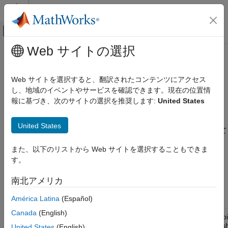
コンテンツへスキップ
MATLAB ヘルプ センター
オフキャンバス ナビゲーション メ
メインコンテンツ
Web サイトの選択
ドキュメンテーションのホーム
matlab.io.xml.transform の名前空間
MATLAB
Web サイトを選択すると、翻訳されたコンテンツにアクセス
データのインポートと解析
XML ドキュメントを変換するクラス
し、地域のイベントやサービスを確認できます。現在の位置情
データのインポートとエクスポート
報に基づき、次のサイトの選択を推奨します:
United States
標準ファイル形式
説明
構造化データと XML ドキュメント
United States
パッケージは、XSLT 1.0 標準に従って
matlab.io.xml.transform
XML ドキュメントを 1 つのタイプから別のタイプに変換するク
matlab.io.xml.transform の名前空間
また、以下のリストから Web サイトを選択することもできま
ラスで構成されます。たとえば、これらのクラスを使用して、
項目一覧
す。
DocBook XML ドキュメントを HTML ドキュメントに変換しま
説明
す。
南北アメリカ
クラス
バージョン履歴
クラス
América Latina
(Español)
参考
Canada
(English)
Compi
matlab.io.xml.transform.CompiledStylesheet
styles
United States
(English)